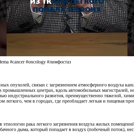
 #cancer #oncology #лимфостаз
енных опухолей, связан с загрязнением атмосферного воздуха к
ромышленных центрах, вдоль автомобильных магистралей, но и
нью индустриального развития, преимущественно тяжелой, хи
ом легкого, чем в городах, где преобладает легкая и пищевая п
в этиологии рака легкого загрязнения воздуха жилых помещени
абачного дыма, который попадает в воздух (побочный поток), не