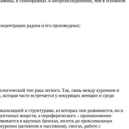
е амины, и газообразных N-нитрозосоединений, чем в основном
концентрации радона и его производных;
огический тип рака легкого. Так, связь между курением и
, которая часто встречается у некурящих женщин и среди
кализацией и структурами, из которых они развиваются, но и
церогенных веществ, а периферического – проникновение
звивается в крупных бронхах, вплоть до проксимальных
урении (активном и пассивном), смогax, работе с