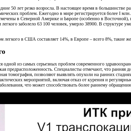
едние 50 лет резко возросла. В настоящее время в большинстве 
ческих проблем. Ежегодно в мире регистрируется более I млн. 
тмечены в Северной Америке и Ьвропе (особенно в Восточной),
легкого заболело 63 100 человек, умерло 38900. В структуре ум
м легкого в США составляет 14%, в Европе – всего 8%, такие ж
го
тся одной из самых серьезных проблем современного здравоохра
ская предрасположенность. Специалисты отмечают, что ранняя д
ная томография, позволяют выявлять опухоли на ранних стадиях
ктических мероприятий, включая отказ от курения и регулярн
аболевания, что может способствовать более раннему обращени