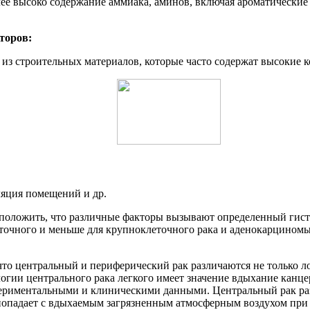
олее высоко содержание аммиака, аминов, включая ароматически
торов:
 из строительных материалов, которые часто содержат высокие 
ляция помещений и др.
оложить, что различные факторы вызывают определенный гистол
еточного и меньше для крупноклеточного рака и аденокарциномы
то центральный и периферический рак различаются не только ло
ологии центрального рака легкого имеет значение вдыхание кан
спериментальными и клиническими данными. Центральный рак ра
попадает с вдыхаемым загрязненным атмосферным воздухом при к