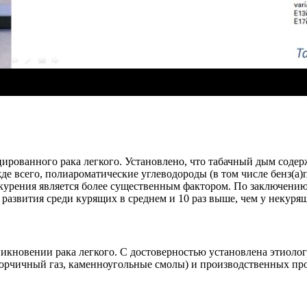
рованного рака легкого. Установлено, что табачный дым содер
де всего, полиароматические углеводороды (в том числе бенз(а)
курения является более существенным фактором. По заключению
о развития среди курящих в среднем и 10 раз выше, чем у некуря
овении рака легкого. С достоверностью установлена этиологиче
 горчичный газ, каменноугольные смолы) и производственных пр