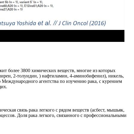
жит более 3800 химических веществ, многие из которых
пирен, 2-толуидин, ) нафтиламин, 4-аминобифенил), никель,
 Международного агентства по изучению рака, с курением
щих.
ская связь рака легкого с рядом веществ (асбест, мышьяк,
оцессов. Доля рака легкого, связанного с профессиональными