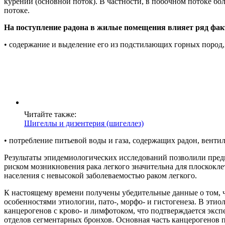
курении (основной поток). В частности, в побочном потоке б
потоке.
На поступление радона в жилые помещения влияет ряд фак
• содержание и выделение его из подстилающих горных пород,
Читайте также:
Шигеллы и дизентерия (шигеллез)
• потребление питьевой воды и газа, содержащих радон, венти
Результаты эпидемиологических исследований позволили предп
риском мозникновения рака легкого значительна для плоскокл
населения с невысокой заболеваемостью раком легкого.
К настоящему времени получены убедительные данные о том, ч
особенностями этиологии, пато-, морфо- и гистогенеза. В эти
канцерогенов с крово- и лимфотоком, что подтверждается эк
отделов сегментарных бронхов. Основная часть канцерогенов 