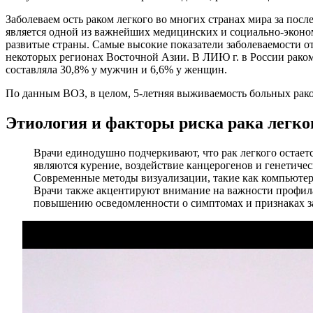
Заболеваем ость раком легкого во многих странах мира за посл
является одной из важнейших медицинских и социально-экономи
развитые страны. Самые высокие показатели заболеваемости о
некоторых регионах Восточной Азии. В ЛИЮ г. в России раком 
составляла 30,8% у мужчин и 6,6% у женщин.
По данным ВОЗ, в целом, 5-летняя выживаемость больных рако
Этиология и факторы риска рака легко
Врачи единодушно подчеркивают, что рак легкого остае
являются курение, воздействие канцерогенов и генетиче
Современные методы визуализации, такие как компьютер
Врачи также акцентируют внимание на важности профила
повышению осведомленности о симптомах и признаках з