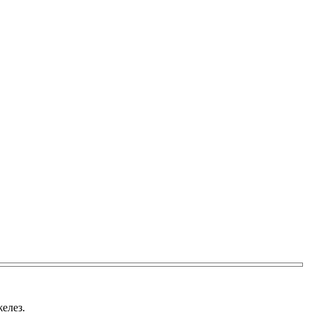
елез.