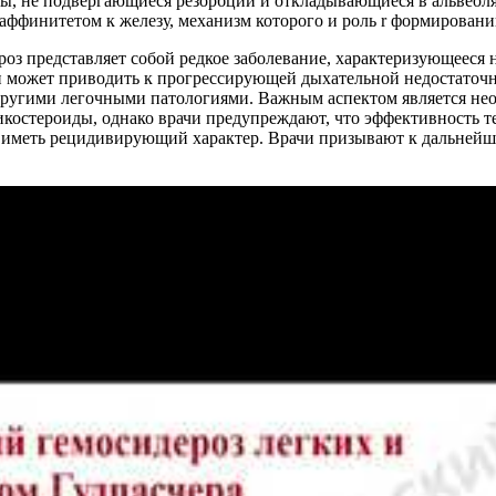
ты, не подвергающиеся резорбции и откладывающиеся в альвеол
ффинитетом к железу, механизм которого и роль r формировани
оз представляет собой редкое заболевание, характеризующееся 
и может приводить к прогрессирующей дыхательной недостаточн
с другими легочными патологиями. Важным аспектом является не
икостероиды, однако врачи предупреждают, что эффективность т
т иметь рецидивирующий характер. Врачи призывают к дальнейш