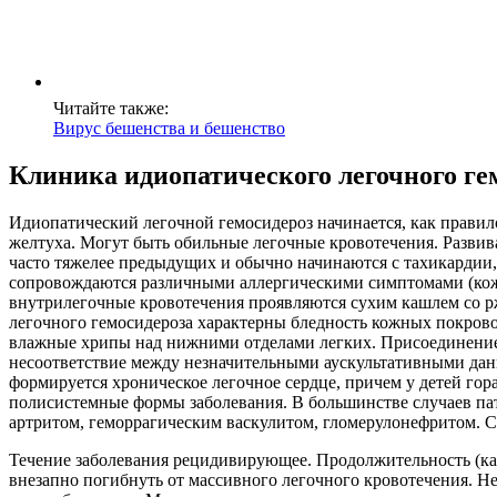
Читайте также:
Вирус бешенства и бешенство
Клиника идиопатического легочного ге
Идиопатический легочной гемосидероз начинается, как правило,
желтуха. Могут быть обильные легочные кровотечения. Развив
часто тяжелее предыдущих и обычно начинаются с тахикардии,
сопровождаются различными аллергическими симптомами (кож
внутрилегочные кровотечения проявляются сухим кашлем со рж
легочного гемосидероза характерны бледность кожных покров
влажные хрипы над нижними отделами легких. Присоединение
несоответствие между незначительными аускультативными дан
формируется хроническое легочное сердце, причем у детей гора
полисистемные формы заболевания. В большинстве случаев пат
артритом, геморрагическим васкулитом, гломерулонефритом. С
Течение заболевания рецидивирующее. Продолжительность (как 
внезапно погибнуть от массивного легочного кровотечения. 