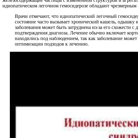
железосодержащие частицы с измененной структурой и агрега
идиопатическом легочном гемосидерозе обладают чрезмерным а
Врачи отмечают, что идиопатический легочный гемосидер
состояние часто вызывает хронический кашель, одышку 
заболевания может быть затруднена из-за его схожести 
подтверждения диагноза. Лечение обычно включает корт
находились под наблюдением, так как заболевание може
оптимизации подходов к лечению.