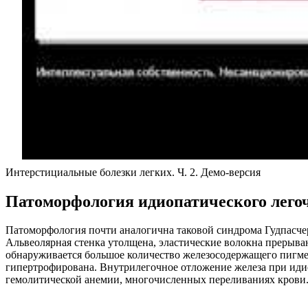
Интерстициальные болезки легких. Ч. 2. Демо-версия
Патоморфология идиопатического легоч
Патоморфология почти аналогична таковой синдрома Гудпасчер
Альвеолярная стенка утолщена, эластические волокна прерыва
обнаруживается большое количество железосодержащего пигме
гипертрофирована. Внутрилегочное отложение железа при идио
гемолитической анемии, многочисленных переливаниях крови