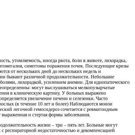
сть, утомляемость, иногда рвота, боли в животе, лихорадка,
епатомегалия, симптомы поражения почек. Последующие кризы
тся от нескольких дней до нескольких недель и
сии бывают различной продолжительности. Небольшие
болями, лихорадкой, усилением анемии. Для идиопатического
 неопределенны: могут выслушиваться мелкопузырчатые
ения в клиническую картину. У больных выражено
ределяется увеличение печени и селезенки. Часто
зрослых (в течение 10 лет и более) Наблюдаются монои
еский легочной гемосидероз сочетается с ревматоидным
 выраженная и стертая формы заболевания.
одолжительность жизни – три – пять лет. Больные могут
х с респираторной недостаточностью и декомпенсацией