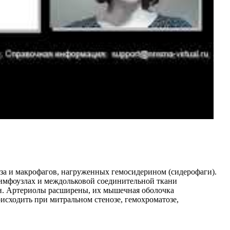
еза и макрофагов, нагруженных гемосидерином (сидерофаги).
лимфоузлах и междольковой соединительной ткани
ен. Артериолы расширены, их мышечная оболочка
сходить при митральном стенозе, гемохроматозе,