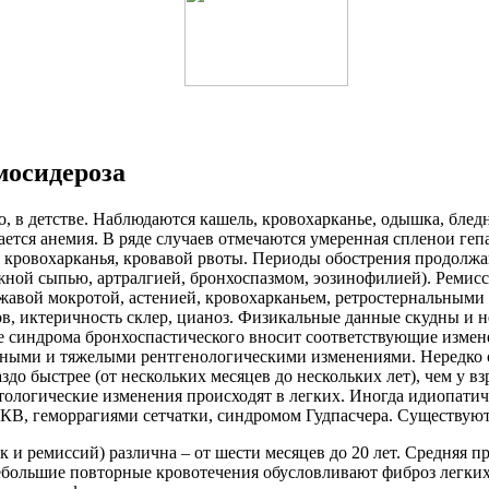
мосидероза
 в детстве. Наблюдаются кашель, кровохарканье, одышка, бледно
ается анемия. В ряде случаев отмечаются умеренная спленои г
 кровохарканья, кровавой рвоты. Периоды обострения продолжаю
ной сыпью, артралгией, бронхоспазмом, эозинофилией). Ремис
авой мокротой, астенией, кровохарканьем, ретростернальными 
ов, иктеричность склер, цианоз. Физикальные данные скудны и
 синдрома бронхоспастического вносит соответствующие измен
ными и тяжелыми рентгенологическими изменениями. Нередко оп
здо быстрее (от нескольких месяцев до нескольких лет), чем у в
ологические изменения происходят в легких. Иногда идиопатич
КВ, геморрагиями сетчатки, синдромом Гудпасчера. Существуют
и ремиссий) различна – от шести месяцев до 20 лет. Средняя пр
Небольшие повторные кровотечения обусловливают фиброз легки