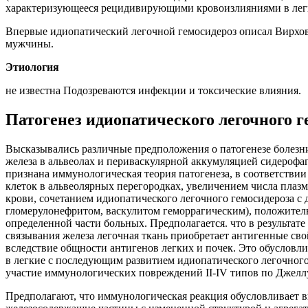
характеризующееся рецидивирующими кровоизлияниями в легк
Впервые идиопатический легочной гемосидероз описал Вирхов в 
мужчины.
Этиология
не известна Подозреваются инфекции и токсические влияния.
Патогенез идиопатического легочного г
Высказывались различные предположения о патогенезе болезн
железа в альвеолах и периваскулярной аккумуляцией сидероф
признана иммунологическая теория патогенеза, в соответстви
клеток в альвеолярных перегородках, увеличением числа плаз
крови, сочетанием идиопатического легочного гемосидероза с
гломерулонефритом, васкулитом геморрагическим), положител
определенной части больных. Предполагается. что в результа
связывания железа легочная ткань приобретает антигенные св
вследствие общности антигенов легких и почек. Это обусловл
в легкие с последующим развитием идиопатического легочного 
участие иммунологических повреждений II-IV типов по Джелл
Предполагают, что иммунологическая реакция обусловливает 