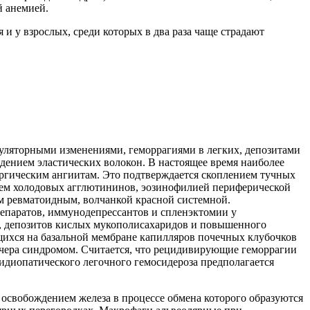
 анемией.
 и у взрослых, среди которых в два раза чаще страдают
уляторными изменениями, геморрагиями в легких, депозитами
дением эластических волокон. В настоящее время наиболее
лергическим ангиитам. Это подтверждается скоплением тучных
нием холодовых агглютининов, эозинофилией периферической
м ревматоидным, волчанкой красной системной.
епаратов, иммунодепрессантов и спленэктомии у
он, депозитов кислых мукополисахаридов и повышенного
ющихся на базальной мембране капилляров почечных клубочков
асчера синдромом. Считается, что рецидивирующие геморрагии
 идиопатического легочного гемосидероза предполагается
освобождением железа в процессе обмена которого образуются