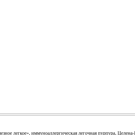
езное легкое», иммуноаллергическая легочная пурпура, Целена-