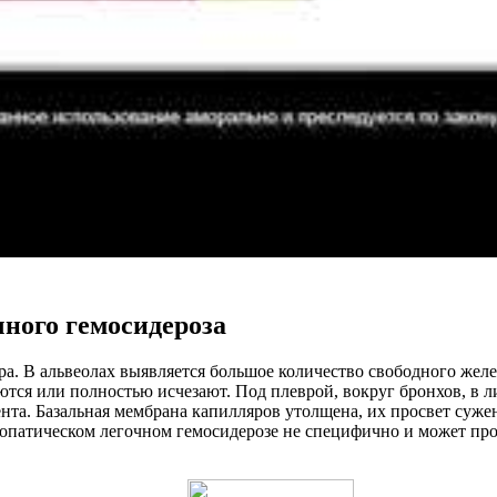
ного гемосидероза
а. В альвеолах выявляется большое количество свободного жел
ются или полностью исчезают. Под плеврой, вокруг бронхов, в 
нта. Базальная мембрана капилляров утолщена, их просвет суж
патическом легочном гемосидерозе не специфично и может прои
.