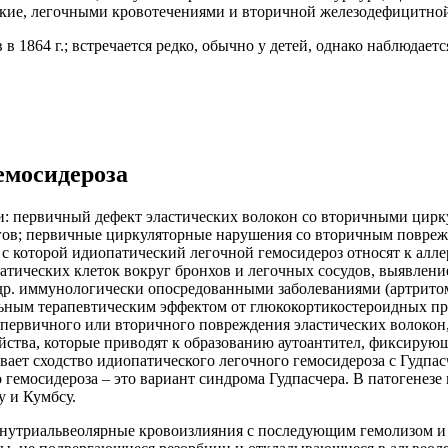
ие, легочными кровотечениями и вторичной железодефицитной
1864 г.; встречается редко, обычно у детей, однако наблюдается
емосидероза
и: первичный дефект эластических волокон со вторичными цирк
агов; первичные циркуляторные нарушения со вторичным повреж
и с которой идиопатический легочной гемосидероз относят к ал
матических клеток вокруг бронхов и легочных сосудов, выявле
 др. иммунологически опосредованными заболеваниями (артрито
ьным терапевтическим эффектом от глюкокортикостероидных пр
те первичного или вторичного повреждения эластических волок
ойства, которые приводят к образованию аутоантител, фиксиру
ивает сходство идиопатического легочного гемосидероза с Гудп
гемосидероза – это вариант синдрома Гудпасчера. В патогенезе
у и Кумбсу.
внутриальвеолярные кровоизлияния с последующим гемолизом и 