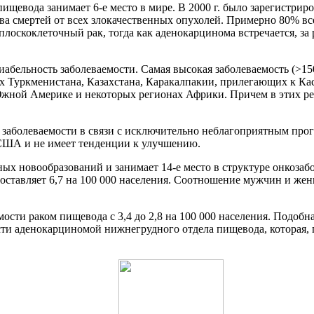
ищевода занимает 6-е место в мире. В 2000 г. было зарегистрир
тва смертей от всех злокачественных опухолей. Примерно 80% в
лоскоклеточный рак, тогда как аденокарцинома встречается, за
абельность заболеваемости. Самая высокая заболеваемость (>150
ах Туркменистана, Казахстана, Каракалпакии, прилегающих к Ка
 Южной Америке и некоторых регионах Африки. Причем в этих рег
м заболеваемости в связи с исключительно неблагоприятным про
 США и не имеет тенденции к улучшению.
ых новообразований и занимает 14-е место в структуре онкозабо
оставляет 6,7 на 100 000 населения. Соотношение мужчин и жен
ости раком пищевода с 3,4 до 2,8 на 100 000 населения. Подобн
сти аденокарциномой нижнегрудного отдела пищевода, которая, п