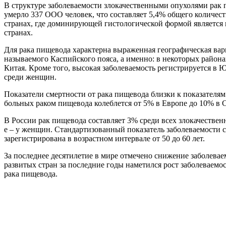
В структуре заболеваемости злокачественными опухолями рак п
умерло 337 ООО человек, что составляет 5,4% общего количес
странах, где доминирующей гистологической формой является п
странах.
Для рака пищевода характерна выраженная географическая вари
называемого Каспийского пояса, а именно: в некоторых район
Китая. Кроме того, высокая заболеваемость регистрируется в
среди женщин.
Показатели смертности от рака пищевода близки к показателя
больных раком пищевода колеблется от 5% в Европе до 10% в
В России рак пищевода составляет 3% среди всех злокачественн
е – у женщин. Стандартизованный показатель заболеваемости с
зарегистрирована в возрастном интервале от 50 до 60 лет.
За последнее десятилетие в мире отмечено снижение заболеваем
развитых стран за последние годы наметился рост заболеваемо
рака пищевода.