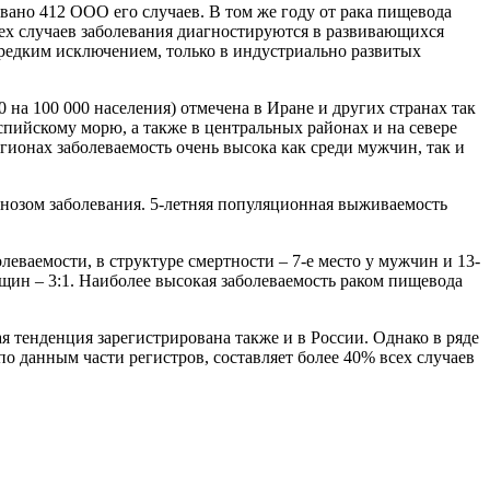
овано 412 ООО его случаев. В том же году от рака пищевода
сех случаев заболевания диагностируются в развивающихся
 редким исключением, только в индустриально развитых
 на 100 000 населения) отмечена в Иране и других странах так
спийскому морю, а также в центральных районах и на севере
ионах заболеваемость очень высока как среди мужчин, так и
гнозом заболевания. 5-летняя популяционная выживаемость
леваемости, в структуре смертности – 7-е место у мужчин и 13-
щин – 3:1. Наиболее высокая заболеваемость раком пищевода
ая тенденция зарегистрирована также и в России. Однако в ряде
о данным части регистров, составляет более 40% всех случаев