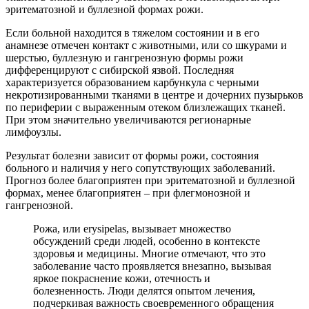
эритематозной и буллезной формах рожи.
Если больной находится в тяжелом состоянии и в его
анамнезе отмечен контакт с животными, или со шкурами и
шерстью, буллезную и гангренозную формы рожи
дифференцируют с сибирской язвой. Последняя
характеризуется образованием карбункула с черными
некротизированными тканями в центре и дочерних пузырьков
по периферии с выраженным отеком близлежащих тканей.
При этом значительно увеличиваются регионарные
лимфоузлы.
Результат болезни зависит от формы рожи, состояния
больного и наличия у него сопутствующих заболеваний.
Прогноз более благоприятен при эритематозной и буллезной
формах, менее благоприятен – при флегмонозной и
гангренозной.
Рожа, или erysipelas, вызывает множество
обсуждений среди людей, особенно в контексте
здоровья и медицины. Многие отмечают, что это
заболевание часто проявляется внезапно, вызывая
яркое покраснение кожи, отечность и
болезненность. Люди делятся опытом лечения,
подчеркивая важность своевременного обращения