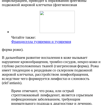
инфильтрацией, приводит к образованию флегмоны
подкожной жировой клетчатки (флегмонозная
Читайте также:
Франциселла туляремии и туляремия
форма рожи).
В дальнейшем развитие воспаления в коже вызывает
нарушение кровообращения, тромбоз сосудов, некроз кожи и
глубоко расположенных тканей (гангренозная форма). Рожа
имеет тенденцию к рецидивам со склерозом подкожной
жировой клетчатки, расстройством лимфообращения,
вследствие чего формируется лимфостаз и слоновость
(elel’antiasis).
Врачи отмечают, что рожа, или острый
стрептококковый лимфаденит, является серьезным
инфекционным заболеванием, требующим
внимательного подхода к диагностике и лечению.