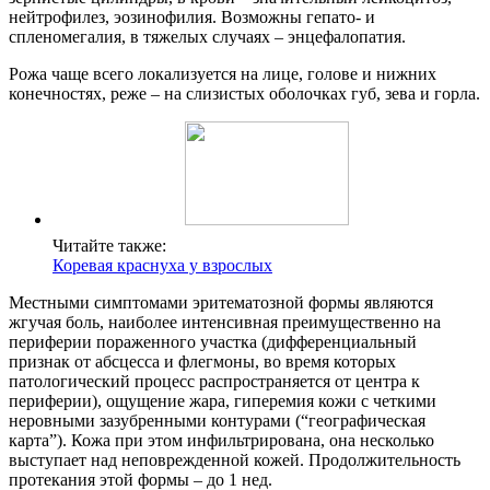
нейтрофилез, эозинофилия. Возможны гепато- и
спленомегалия, в тяжелых случаях – энцефалопатия.
Рожа чаще всего локализуется на лице, голове и нижних
конечностях, реже – на слизистых оболочках губ, зева и горла.
Читайте также:
Коревая краснуха у взрослых
Местными симптомами эритематозной формы являются
жгучая боль, наиболее интенсивная преимущественно на
периферии пораженного участка (дифференциальный
признак от абсцесса и флегмоны, во время которых
патологический процесс распространяется от центра к
периферии), ощущение жара, гиперемия кожи с четкими
неровными зазубренными контурами (“географическая
карта”). Кожа при этом инфильтрирована, она несколько
выступает над неповрежденной кожей. Продолжительность
протекания этой формы – до 1 нед.