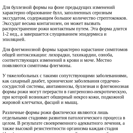
Для буллезной формы на фоне предыдущих изменений
характерно образование булл, заполненных серозным
экссудатом, содержащим большое количество стрептококков.
Экссудат весьма контагиозен, он может вызвать
распространение рожи контактным путем. Эта форма длится
1-2 нед., а завершается слущиванием эпидермиса и
эпиляцией.
Для флегмонозной формы характерно нарастание симптомов
общей интоксикации: лихорадки, тахикардии, озноба,
соответствующих изменений в крови и моче. Местно
появляются симптомы флегмоны.
У тяжелобольных с такими сопутствующими заболеваниями,
как сахарный диабет, хронические заболевания сердечно-
сосудистой системы, авитаминозы, буллезная и флегмонозная
формы рожи могут перерасти в гангренозно-некротическую,
при которой возникает обширный некроз кожи, подкожной
жировой клетчатки, фасций и мышц.
Различные формы рожи фактически являются лишь
отдельными стадиями развития патологического процесса в
целом. В результате своевременного адекватного лечения, а
также высокой резистентности организма каждая стадия