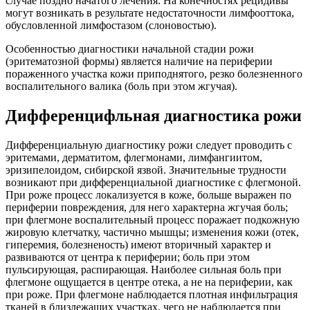
случае поздно начатого лечения. На конечностях рецидивы
могут возникать в результате недостаточности лимфооттока,
обусловленной лимфостазом (слоновостью).
Особенностью диагностики начальной стадии рожи
(эритематозной формы) является наличие на периферии
пораженного участка кожи приподнятого, резко болезненного
воспалительного валика (боль при этом жгучая).
Дифференцифльная диагностика рожи
Дифференциальную диагностику рожи следует проводить с
эритемами, дерматитом, флегмонами, лимфангиитом,
эризипелоидом, сибирской язвой. Значительные трудности
возникают при дифференциальной диагностике с флегмоной.
При роже процесс локализуется в коже, больше выражен по
периферии повреждения, для него характерна жгучая боль;
при флегмоне воспалительный процесс поражает подкожную
жировую клетчатку, частично мышцы; изменения кожи (отек,
гиперемия, болезненость) имеют вторичный характер и
развиваются от центра к периферии; боль при этом
пульсирующая, распирающая. Наиболее сильная боль при
флегмоне ощущается в центре отека, а не на периферии, как
при роже. При флегмоне наблюдается плотная инфильтрация
тканей в близлежащих участках, чего не наблюдается при