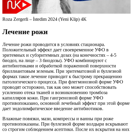
Roza Zergerli – İstedim 2024 (Yeni Klip) 4K
Лечение рожи
Лечение рожи проводится в условиях стационара.
Положительный эффект дает своевременное УФО в
эритемных и субэритемных дозах (на конечностях – 4-5
биодоз, на лице – 3 биодозы). УФО комбинируют с
антибиотиками и обработкой пораженной поверхности
бриллиантовым зеленым. При эритематозной и буллезной
формах такое лечение приводит к быстрому прекращению
патологического процесса. При флегмонозной форме УФО
проводят осторожно, так как оно может способствовать
усилению отека тканей и возникновению тромбоза
капилляров кожи. При гангренозной форме УФО
противопоказано, основной лечебный эффект при этой форме
дает эндолимфатическое введение антибиотиков.
Влажные повязки, мази, компрессы и ванны при роже
противопоказаны. При буллезной форме волдыри вскрывают
со строгим соблюдением асептики. После их вскрытия на них