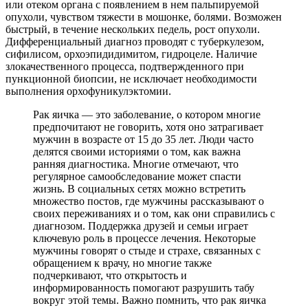
или отеком органа с появлением в нем пальпируемой
опухоли, чувством тяжести в мошонке, болями. Возможен
быстрый, в течение нескольких педель, рост опухоли.
Дифференциальный диагноз проводят с туберкулезом,
сифилисом, орхоэпидидимитом, гидроцеле. Наличие
злокачественного процесса, подтвержденного при
пункционной биопсии, не исключает необходимости
выполнения орхофуникулэктомии.
Рак яичка — это заболевание, о котором многие
предпочитают не говорить, хотя оно затрагивает
мужчин в возрасте от 15 до 35 лет. Люди часто
делятся своими историями о том, как важна
ранняя диагностика. Многие отмечают, что
регулярное самообследование может спасти
жизнь. В социальных сетях можно встретить
множество постов, где мужчины рассказывают о
своих переживаниях и о том, как они справились с
диагнозом. Поддержка друзей и семьи играет
ключевую роль в процессе лечения. Некоторые
мужчины говорят о стыде и страхе, связанных с
обращением к врачу, но многие также
подчеркивают, что открытость и
информированность помогают разрушить табу
вокруг этой темы. Важно помнить, что рак яичка