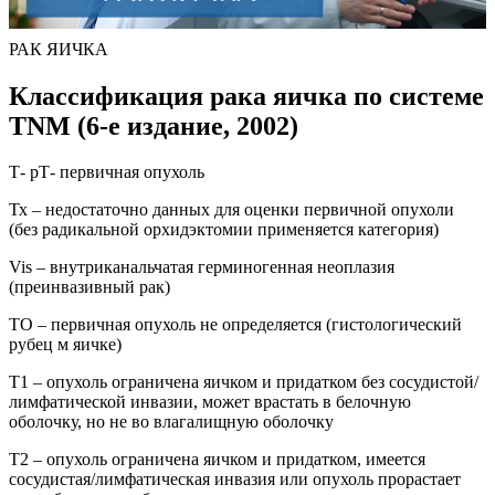
РАК ЯИЧКА
Классификация рака яичка по системе
TNM (6-е издание, 2002)
Т- рТ- первичная опухоль
Тх – недостаточно данных для оценки первичной опухоли
(без радикальной орхидэктомии применяется категория)
Vis – внутриканальчатая герминогенная неоплазия
(преинвазивный рак)
ТО – первичная опухоль не определяется (гистологический
рубец м яичке)
Т1 – опухоль ограничена яичком и придатком без сосудистой/
лимфатической инвазии, может врастать в белочную
оболочку, но не во влагалищную оболочку
Т2 – опухоль ограничена яичком и придатком, имеется
сосудистая/лимфатическая инвазия или опухоль прорастает