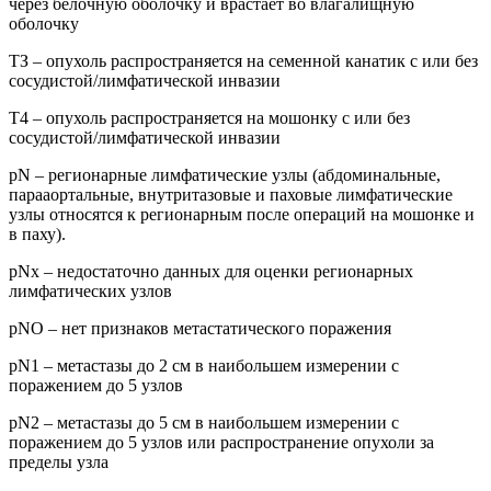
через белочную оболочку и врастает во влагалищную
оболочку
ТЗ – опухоль распространяется на семенной канатик с или без
сосудистой/лимфатической инвазии
Т4 – опухоль распространяется на мошонку с или без
сосудистой/лимфатической инвазии
pN – регионарные лимфатические узлы (абдоминальные,
парааортальные, внутритазовые и паховые лимфатические
узлы относятся к регионарным после операций на мошонке и
в паху).
pNx – недостаточно данных для оценки регионарных
лимфатических узлов
pNO – нет признаков метастатического поражения
pN1 – метастазы до 2 см в наибольшем измерении с
поражением до 5 узлов
pN2 – метастазы до 5 см в наибольшем измерении с
поражением до 5 узлов или распространение опухоли за
пределы узла