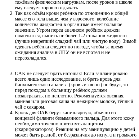
тяжёлым физическим нагрузкам, после уроков в школе
ему следует хорошо отдыхать.
Так как объём крови ребёнка по отношению к общей
массе его тела выше, чем у взрослого, колебание
количества жидкостей в организме имеет большое
значение. Утром перед анализом ребёнок должен
помочиться, выпить не более 1-2 стаканов жидкости
(лучше некрепкий сладкий чай или чистую воду). Зимой
одевать ребёнка следует по погоде, чтобы за время
ожидания анализа в ЛПУ он не вспотел и не
переохладился.
ОАК не следует брать натощак! Если запланировано
всего лишь одно исследование, и брать кровь для
биохимического анализа (кровь из вены) не будут, то
перед походом в больницу ребёнок должен
позавтракать, но неплотно. Рекомендуется овсяная,
манная или рисовая каша на нежирном молоке, тёплый
чай с сахаром.
Кровь для ОАК берут капиллярную, обычно из
концевой фаланги безымянного пальца. Для этого кожу
необходимо точечно проткнуть ланцетом
(скарификатором). Реакция на эту манипуляцию у детей
может быть разной, от безразличия до испуга и громкого