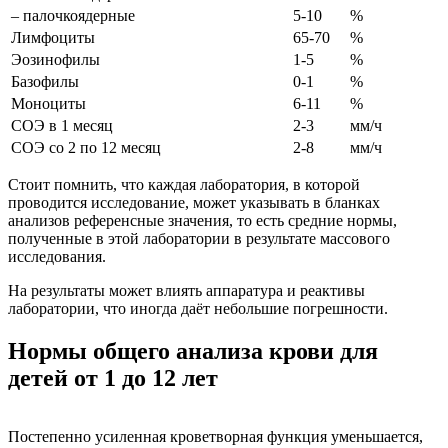
– палочкоядерные
5-10
%
Лимфоциты
65-70
%
Эозинофилы
1-5
%
Базофилы
0-1
%
Моноциты
6-11
%
СОЭ в 1 месяц
2-3
мм/ч
СОЭ со 2 по 12 месяц
2-8
мм/ч
Стоит помнить, что каждая лаборатория, в которой
проводится исследование, может указывать в бланках
анализов референсные значения, то есть средние нормы,
полученные в этой лаборатории в результате массового
исследования.
На результаты может влиять аппаратура и реактивы
лаборатории, что иногда даёт небольшие погрешности.
Нормы общего анализа крови для
детей от 1 до 12 лет
Постепенно усиленная кроветворная функция уменьшается,