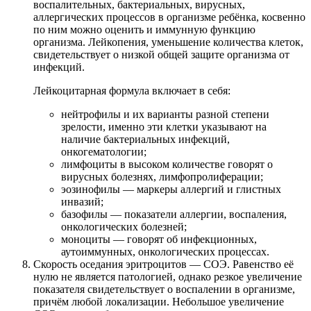
воспалительных, бактериальных, вирусных,
аллергических процессов в организме ребёнка, косвенно
по ним можно оценить и иммунную функцию
организма. Лейкопения, уменьшение количества клеток,
свидетельствует о низкой общей защите организма от
инфекций.
Лейкоцитарная формула включает в себя:
нейтрофилы и их варианты разной степени
зрелости, именно эти клетки указывают на
наличие бактериальных инфекций,
онкогематологии;
лимфоциты в высоком количестве говорят о
вирусных болезнях, лимфопролиферации;
эозинофилы — маркеры аллергий и глистных
инвазий;
базофилы — показатели аллергии, воспаления,
онкологических болезней;
моноциты — говорят об инфекционных,
аутоиммунных, онкологических процессах.
Скорость оседания эритроцитов — СОЭ. Равенство её
нулю не является патологией, однако резкое увеличение
показателя свидетельствует о воспалении в организме,
причём любой локализации. Небольшое увеличение