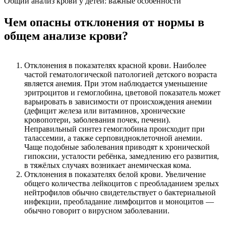
Общий анализ крови у детей: важные особенности
Чем опасны отклонения от нормы в
общем анализе крови?
Отклонения в показателях красной крови. Наиболее
частой гематологической патологией детского возраста
является анемия. При этом наблюдается уменьшение
эритроцитов и гемоглобина, цветовой показатель может
варьировать в зависимости от происхождения анемии
(дефицит железа или витаминов, хронические
кровопотери, заболевания почек, печени).
Неправильный синтез гемоглобина происходит при
талассемии, а также серповидноклеточной анемии.
Чаще подобные заболевания приводят к хронической
гипоксии, усталости ребёнка, замедлению его развития,
в тяжёлых случаях возникает анемическая кома.
Отклонения в показателях белой крови. Увеличение
общего количества лейкоцитов с преобладанием зрелых
нейтрофилов обычно свидетельствует о бактериальной
инфекции, преобладание лимфоцитов и моноцитов —
обычно говорит о вирусном заболевании.