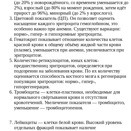
(до 20% у новорождённого, со временем уменьшается до
2%), взрослый (до 80% на момент рождения, затем идёт
прирост до 96%), минорный (до 2% у взрослого).
Цветовой показатель (ЦП). Он позволяет оценить
насыщение каждого эритроцита гемоглобином, это
особенно важно при анемии. Существуют вариации:
нормо-, гипер- и гипохромные эритроциты.
Гематокрит показывает отношение количества клеток
красной крови к общему объёму жидкой части крови
(плазме), уменьшается при анемии, увеличивается при
эритроцитозе.
Количество ретикулоцитов, юных клеток-
предшественниц эритроцитов, определяется при
подозрении на заболевания крови. По их количеству
оценивается способность костного мозга к регенерации
популяции эритроцитов: нормо-, гипер-,
гипорегенерация.
Тромбоциты — клетки-пластинки, необходимые для
нормального свёртывания крови и отсутствия
кровотечений. Увеличение показателя — тромбоцитоз,
уменьшение — тромбоцитопения.
Лейкоциты — клетки белой крови. Высокий уровень
отдельных фракций показывает наличие