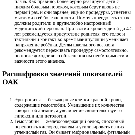
плача. Как правило, более бурно реагируют дети с
низким болевым пороком, которым берут кровь не
первый раз, и они заранее, ещё до процедуры, угнетены
мыслями о её болезненности. Помочь преодолеть страх
должны родители и дружелюбно настроенный
медицинский персонал. При взятии крови у детей до 4-5
лет рекомендуется присутствие родителя, его голос и
тактильный контакт во время манипуляции уменьшает
напряжение ребёнка. Детям школьного возраста
рекомендуется переживать процедуру самостоятельно,
но после доходчивого объяснения им необходимости и
важности этого анализа.
Расшифровка значений показателей
ОАК
Эритроциты — безъядерные клетки красной крови,
содержащие гемоглобин. Уменьшение их количества
говорит об анемии, а увеличение свидетельствует о
гипоксии или патологии.
Гемоглобин — железосодержащий белок, способный
переносить кислород тканям и утилизировать из них
углекислый газ. Он бывает эмбриональный, фетальный