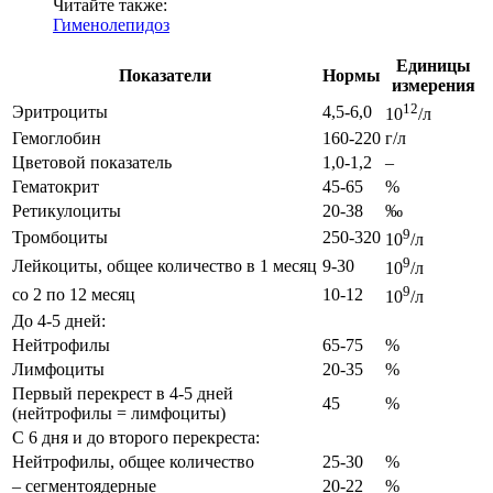
Читайте также:
Гименолепидоз
Единицы
Показатели
Нормы
измерения
12
Эритроциты
4,5-6,0
10
/л
Гемоглобин
160-220
г/л
Цветовой показатель
1,0-1,2
–
Гематокрит
45-65
%
Ретикулоциты
20-38
‰
9
Тромбоциты
250-320
10
/л
9
Лейкоциты, общее количество в 1 месяц
9-30
10
/л
9
со 2 по 12 месяц
10-12
10
/л
До 4-5 дней:
Нейтрофилы
65-75
%
Лимфоциты
20-35
%
Первый перекрест в 4-5 дней
45
%
(нейтрофилы = лимфоциты)
С 6 дня и до второго перекреста:
Нейтрофилы, общее количество
25-30
%
– сегментоядерные
20-22
%