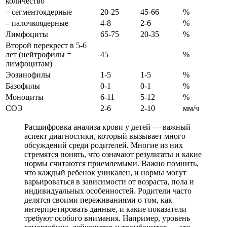
количество
– сегментоядерные
20-25
45-66
%
– палочкоядерные
4-8
2-6
%
Лимфоциты
65-75
20-35
%
Второй перекрест в 5-6
лет (нейтрофилы =
45
%
лимфоцитам)
Эозинофилы
1-5
1-5
%
Базофилы
0-1
0-1
%
Моноциты
6-11
5-12
%
СОЭ
2-6
2-10
мм/ч
Расшифровка анализа крови у детей — важный
аспект диагностики, который вызывает много
обсуждений среди родителей. Многие из них
стремятся понять, что означают результаты и какие
нормы считаются приемлемыми. Важно помнить,
что каждый ребенок уникален, и нормы могут
варьироваться в зависимости от возраста, пола и
индивидуальных особенностей. Родители часто
делятся своими переживаниями о том, как
интерпретировать данные, и какие показатели
требуют особого внимания. Например, уровень