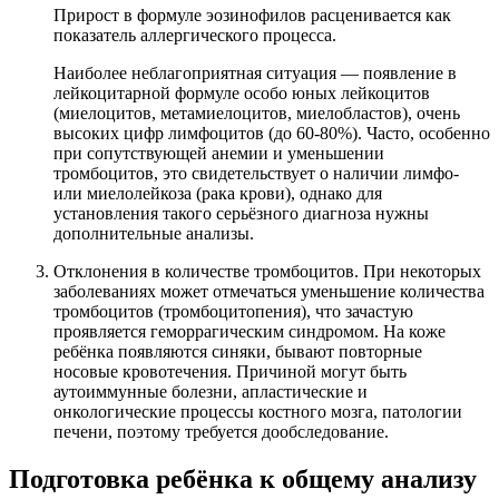
Прирост в формуле эозинофилов расценивается как
показатель аллергического процесса.
Наиболее неблагоприятная ситуация — появление в
лейкоцитарной формуле особо юных лейкоцитов
(миелоцитов, метамиелоцитов, миелобластов), очень
высоких цифр лимфоцитов (до 60-80%). Часто, особенно
при сопутствующей анемии и уменьшении
тромбоцитов, это свидетельствует о наличии лимфо-
или миелолейкоза (рака крови), однако для
установления такого серьёзного диагноза нужны
дополнительные анализы.
Отклонения в количестве тромбоцитов. При некоторых
заболеваниях может отмечаться уменьшение количества
тромбоцитов (тромбоцитопения), что зачастую
проявляется геморрагическим синдромом. На коже
ребёнка появляются синяки, бывают повторные
носовые кровотечения. Причиной могут быть
аутоиммунные болезни, апластические и
онкологические процессы костного мозга, патологии
печени, поэтому требуется дообследование.
Подготовка ребёнка к общему анализу