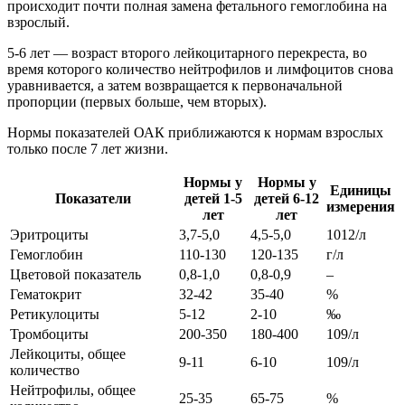
происходит почти полная замена фетального гемоглобина на
взрослый.
5-6 лет — возраст второго лейкоцитарного перекреста, во
время которого количество нейтрофилов и лимфоцитов снова
уравнивается, а затем возвращается к первоначальной
пропорции (первых больше, чем вторых).
Нормы показателей ОАК приближаются к нормам взрослых
только после 7 лет жизни.
Нормы у
Нормы у
Единицы
Показатели
детей 1-5
детей 6-12
измерения
лет
лет
Эритроциты
3,7-5,0
4,5-5,0
1012/л
Гемоглобин
110-130
120-135
г/л
Цветовой показатель
0,8-1,0
0,8-0,9
–
Гематокрит
32-42
35-40
%
Ретикулоциты
5-12
2-10
‰
Тромбоциты
200-350
180-400
109/л
Лейкоциты, общее
9-11
6-10
109/л
количество
Нейтрофилы, общее
25-35
65-75
%