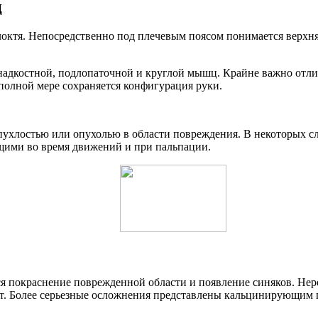
ц
о локтя. Непосредственно под плечевым поясом понимается верхн
 надкостной, подлопаточной и круглой мышц. Крайне важно отли
полной мере сохраняется конфигурация руки.
ухлостью или опухолью в области повреждения. В некоторых с
ющими во время движений и при пальпации.
ся покраснение поврежденной области и появление синяков. Нер
нит. Более серьезные осложнения представлены кальцинирующим 