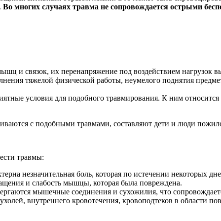
.
Во многих случаях травма не сопровождается острыми бесп
шц и связок, их перенапряжение под воздействием нагрузок вы
лнения тяжелой физической работы, неумелого поднятия предме
ятные условия для подобного травмирования. К ним относится 
киваются с подобными травмами, составляют дети и люди пожило
ести травмы:
ерна незначительная боль, которая по истечении некоторых дне
щения и слабость мышцы, которая была повреждена.
ергаются мышечные соединения и сухожилия, что сопровождает
олей, внутреннего кровотечения, кровоподтеков в области по