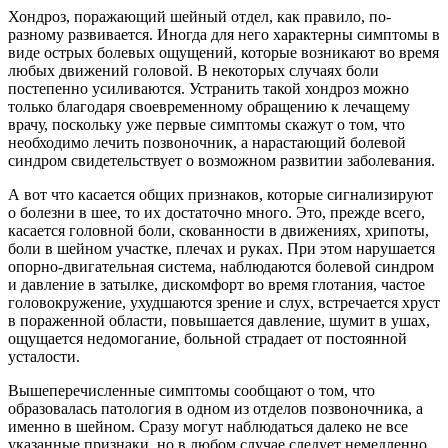
Хондроз, поражающий шейный отдел, как правило, по-
разному развивается. Иногда для него характерны симптомы в
виде острых болевых ощущений, которые возникают во время
любых движений головой. В некоторых случаях боли
постепенно усиливаются. Устранить такой хондроз можно
только благодаря своевременному обращению к лечащему
врачу, поскольку уже первые симптомы скажут о том, что
необходимо лечить позвоночник, а нарастающий болевой
синдром свидетельствует о возможном развитии заболевания.
А вот что касается общих признаков, которые сигнализируют
о болезни в шее, то их достаточно много. Это, прежде всего,
касается головной боли, скованности в движениях, хрипоты,
боли в шейном участке, плечах и руках. При этом нарушается
опорно-двигательная система, наблюдаются болевой синдром
и давление в затылке, дискомфорт во время глотания, частое
головокружение, ухудшаются зрение и слух, встречается хруст
в пораженной области, повышается давление, шумит в ушах,
ощущается недомогание, больной страдает от постоянной
усталости.
Вышеперечисленные симптомы сообщают о том, что
образовалась патология в одном из отделов позвоночника, а
именно в шейном. Сразу могут наблюдаться далеко не все
указанные признаки, но в любом случае следует немедленно