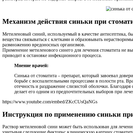
Механизм действия синьки при стомат
Метиленовый синий, используемый в качестве антисептика, быс
вещества связываться с клетками и образовывать нерастворим
размножению вредоносных организмов.
Применение метиленового синего для лечения стоматита не в
приводит к остановке инфекционного процесса.
Мнение врачей:
Синька от стоматита – препарат, который завоевал довер
борьбе с воспалительными процессами в полости рта. Вр
отечность и раздражение слизистой оболочки. Благодаря
делает его одним из предпочтительных выборов при лечен
https://www.youtube.com/embed/ZKcCUsQaNGs
Инструкция по применению синьки при
Раствор метиленовой сини может быть использован для лечения
учитывая следующие факторы: клиническую картину стоматита, 