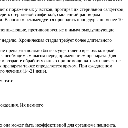
т с пораженных участков, протирая их стерильной салфеткой,
тереть стерильной салфеткой, смоченной раствором
ки. Взрослым рекомендуется проводить процедуры не менее 10
жаропонижающие, противовирусные и иммуномодулирующие
т неделю. Хроническая стадия требует более длительного
ние препарата должно быть осуществлено врачом, который
тся необходимым шагом перед применением препарата. Для
дном возрасте обработку синью при помощи ватных палочек не
ия препарата также определяется врачом. При ежедневном
о лечения (14-21 день).
оказания. Их немного:
ях она может быть неэффективной для организма пациента.