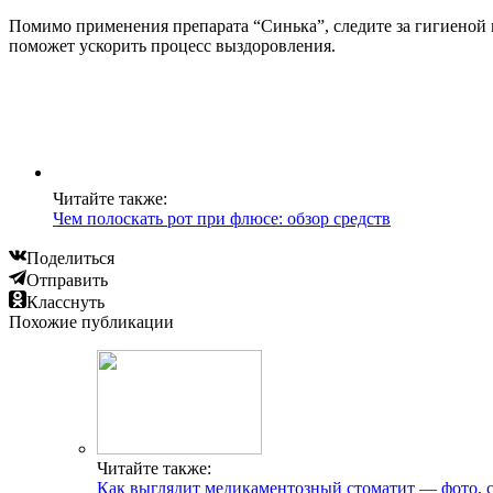
Помимо применения препарата “Синька”, следите за гигиеной п
поможет ускорить процесс выздоровления.
Читайте также:
Чем полоскать рот при флюсе: обзор средств
Поделиться
Отправить
Класснуть
Похожие публикации
Читайте также:
Как выглядит медикаментозный стоматит — фото, с