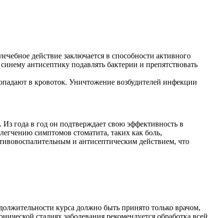
лечебное действие заключается в способности активного
 синему антисептику подавлять бактерии и препятствовать
попадают в кровоток. Уничтожение возбудителей инфекции
. Из года в год он подтверждает свою эффективность в
легчению симптомов стоматита, таких как боль,
ротивовоспалительным и антисептическим действием, что
одолжительности курса должно быть принято только врачом,
онической стадиях заболевания рекомендуется обработка всей