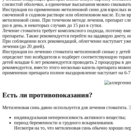
слизистой оболочки, а единичные высыпания можно смазывать
Инструкция по применению метиленовой сини для взрослых вкл
смоченной в содовом растворе или облепиховом масле. Если вр
метиленовой сини. При точечном методе лечения, препарат сл
раз в день, в некоторых случаях до 15 раз в сутки.
Лечение стоматита требует комплексного подхода, поэтому 
препараты. Также рекомендуется перейти на щадящую диету, и
При соблюдении всех рекомендаций, облегчение наступает уже 
лечения (до 20 дней).
Инструкция по лечению стоматита метиленовой синью у детей 
определит тип возбудителя и подберет соответствующую терап
детей младше 6 лет рекомендуется проводить 2 процедуры в ден
рекомендуется, вместо этого несколько капель препарата можн
применении препарата полное выздоровление наступает на 6-7 с
Есть ли противопоказания?
Метиленовая синь давно используется для лечения стоматита. 
индивидуальная непереносимость активного вещества;
период беременности и грудного вскармливания.
Несмотря на то, что метиленовая синь обычно хорошо пе