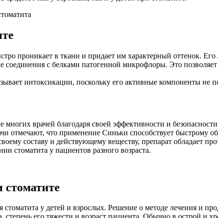
ите
тро проникает в ткани и придает им характерный оттенок. Его 
ые соединения с белками патогенной микрофлоры. Это позволяет
ызывает интоксикации, поскольку его активные компоненты не 
ие многих врачей благодаря своей эффективности и безопасности
ачи отмечают, что применение Синьки способствует быстрому об
 своему составу и действующему веществу, препарат обладает п
ии стоматита у пациентов разного возраста.
 стоматите
 стоматита у детей и взрослых. Решение о методе лечения и пр
степень его тяжести и возраст пациента. Обычно в острой и хр