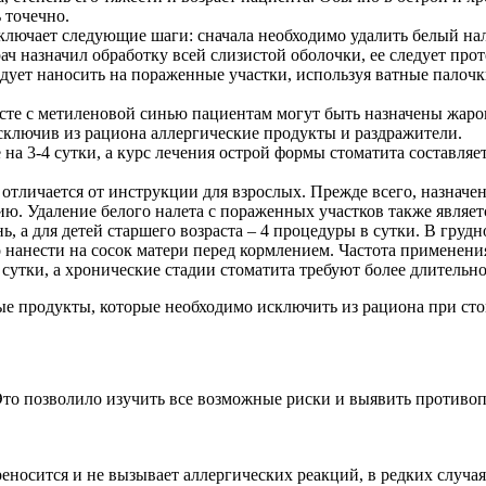
 точечно.
ючает следующие шаги: сначала необходимо удалить белый нале
ач назначил обработку всей слизистой оболочки, ее следует про
едует наносить на пораженные участки, используя ватные палоч
вместе с метиленовой синью пациентам могут быть назначены 
сключив из рациона аллергические продукты и раздражители.
на 3-4 сутки, а курс лечения острой формы стоматита составляе
отличается от инструкции для взрослых. Прежде всего, назначе
ию. Удаление белого налета с пораженных участков также являе
ь, а для детей старшего возраста – 4 процедуры в сутки. В гру
о нанести на сосок матери перед кормлением. Частота применен
утки, а хронические стадии стоматита требуют более длительног
Это позволило изучить все возможные риски и выявить противоп
реносится и не вызывает аллергических реакций, в редких случа