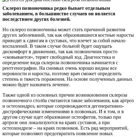
Склероз позвоночника редко бывает отдельным
заболеванием, в большинстве случаев он является
последствием других болезней.
Но склероз позвоночника может стать причиной развития
других заболеваний, так как образовавшиеся костные наросты
приводят к сдвигам в суставах, что влечет за собой начало
воспалений. В таком случае больной будет ощущать
дискомфорт в движениях, так как позвоночник просто
«сковывается», теряет свободный ход. Диагностика и
определение вида склероза позвоночника начинается с
рентгенографии. На снимках очень хорошо видны все
неровности и наросты, поэтому врач сможет определить
степень и тяжесть поражения. На основе полученных данных
можно будет назначить лечение.
Также одной из основных причин возникновения склероза
позвоночного столба считаются такие заболевания, как артроз
и остеохондроз, которые сопровождаются дегенеративно-
дистрофическими изменениями в позвонках. И в том, и в
другом случае идет образование остеофитов, только при
артрозе они локализуются на краях суставов, а при
остеохондрозе – на краях позвонков. Есть ряд мероприятий,
которые позволяют предотвратить появление новых