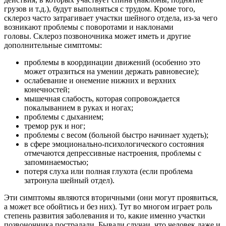
грузов и т.д.), будут выполняться с трудом. Кроме того,
склероз часто затрагивает участки шейного отдела, из-за чего
возникают проблемы с поворотами и наклонами
головы. Склероз позвоночника может иметь и другие
дополнительные симптомы:
проблемы в координации движений (особенно это
может отразиться на умении держать равновесие);
ослабевание и онемение нижних и верхних
конечностей;
мышечная слабость, которая сопровождается
покалыванием в руках и ногах;
проблемы с дыханием;
тремор рук и ног;
проблемы с весом (больной быстро начинает худеть);
в сфере эмоционально-психологического состояния
отмечаются депрессивные настроения, проблемы с
запоминаемостью;
потеря слуха или полная глухота (если проблема
затронула шейный отдел).
Эти симптомы являются вторичными (они могут проявиться,
а может все обойтись и без них). Тут во многом играет роль
степень развития заболевания и то, какие именно участки
позвоночника пострадали. Бывали случаи, что человек даже и