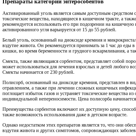
Препараты категории энтерособентов
Активированный уголь является самым доступным средством от
токсические вещества, находящиеся в кишечном тракте, а такж
рекомендуется использовать его при подозрении на кишечную
активированного угля варьируется от 15 до 55 рублей.
Белый уголь, основанный на диоксиде кремния и микрокристал
вздутие живота. Он рекомендуется принимать за 1 час до еды 
кишки, во время беременности и грудного вскармливания, а та
Смекта, также являющаяся сорбентом, представляет собой поро
может использоваться для лечения взрослых и детей любого в
Смекты начинается от 230 рублей.
Полисорб, основанный на диоксиде кремния, представлен в ви
отравлением, а также при лечении сложных кишечных инфекци
поглощает избыток газов и устраняет токсические вещества из
индивидуальной непереносимости. Цена полисорба начинается 
Преимущества сорбентов включают их доступную цену, способн
также возможность использования даже в детском возрасте.
Однако недостатком этих препаратов является то, что они обе
вздутия живота и других симптомов, сопровождающих заболев