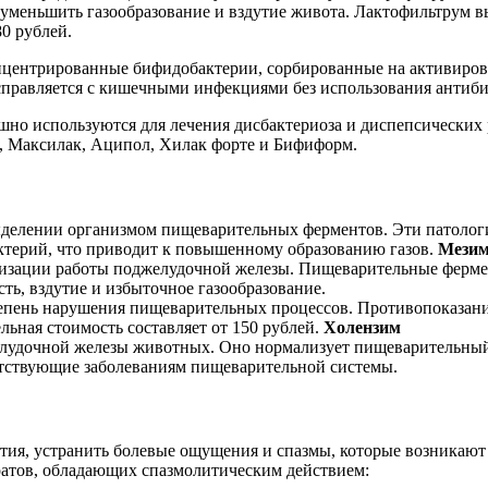
уменьшить газообразование и вздутие живота. Лактофильтрум вы
0 рублей.
центрированные бифидобактерии, сорбированные на активирова
правляется с кишечными инфекциями без использования антиби
но используются для лечения дисбактериоза и диспепсических р
, Максилак, Аципол, Хилак форте и Бифиформ.
ыделении организмом пищеварительных ферментов. Эти патолог
терий, что приводит к повышенному образованию газов.
Мезим
ализации работы поджелудочной железы. Пищеварительные ферм
ть, вздутие и избыточное газообразование.
тепень нарушения пищеварительных процессов. Противопоказан
ьная стоимость составляет от 150 рублей.
Холензим
елудочной железы животных. Оно нормализует пищеварительный
утствующие заболеваниям пищеварительной системы.
ия, устранить болевые ощущения и спазмы, которые возникают 
ратов, обладающих спазмолитическим действием: