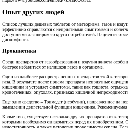
https://www.youtube.com/embed/7ZXaf6QOFcc
Опыт других людей
Список лучших дешевых таблеток от метеоризма, газов и вздут
эффективно справляются с неприятными симптомами и облегча
доступными для широкого круга потребителей. Пациенты отмеч
дискомфорта.
Прокинетики
Среди препаратов от газообразования и вздутия живота особен
быстрее избавиться от излишков газов в организме.
Один из наиболее распространенных препаратов этой категори
газа. В результате после приема препарата неприятные ощуще
кишечника и устраняет симптомы, такие как тошнота, отрыжка 
кровотечениях, опухолях, признаках кишечной непроходимости 
Еще одно средство – Тримедат (необутин), направленное на н
замедлении двигательной функции кишечника. Рекомендуемая доз
Кроме того, существует несколько других препаратов из катего
которыми необходимо ознакомиться перед их приобретением.
недостаточность, а также патологии проводимости сердца. Если