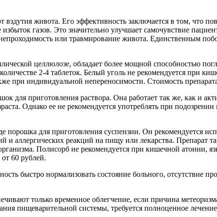
 вздутия живота. Его эффективность заключается в том, что по
е избыток газов. Это значительно улучшает самочувствие пациен
 непроходимость или травмирование живота. Единственным поб
лической целлюлозе, обладает более мощной способностью погл
в количестве 2-4 таблеток. Белый уголь не рекомендуется при к
кже при индивидуальной непереносимости. Стоимость препарата 
шок для приготовления раствора. Она работает так же, как и а
озраста. Однако ее не рекомендуется употреблять при подозрен
де порошка для приготовления суспензии. Он рекомендуется ис
й и аллергических реакций на пищу или лекарства. Препарат т
 организма. Полисорб не рекомендуется при кишечной атонии, яз
от 60 рублей.
ость быстро нормализовать состояние больного, отсутствие пр
спечивают только временное облегчение, если причина метеориз
ания пищеварительной системы, требуется полноценное лечение