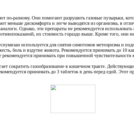
уют по-разному. Они помогают разрушить газовые пузырьки, кот
ют меньше дискомфорта и легче выводятся из организма, в отли
о аналоги. Однако, эти препараты не рекомендуется использова
отивопоказаний, их стоимость гораздо выше. Кроме того, они н
Эспумизан используется для снятия симптомов метеоризма и по
есть, боль и вздутие живота. Рекомендуется принимать до 10 ка
 не рекомендуется принимать при повышенной чувствительности
огает сократить газообразование в кишечном тракте. Действую
омендуется принимать до 3 таблеток в день перед едой. Этот пре