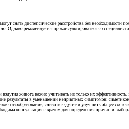
могут снять диспепсические расстройства без необходимости по
апно. Однако рекомендуется проконсультироваться со специалис
 и вздутия живота важно учитывать не только их эффективность,
шие результаты в уменьшении неприятных симптомов: симетикон,
юю газообразование, снизить вздутие и улучшить общее состоя
ходима консультация с врачом для определения причин и выбора