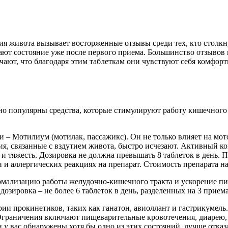
ия живота вызывает восторженные отзывы среди тех, кто столкн
ют состояние уже после первого приема. Большинство отзывов 
ают, что благодаря этим таблеткам они чувствуют себя комфорт
но популярны средства, которые стимулируют работу кишечного 
и – Мотилиум (мотилак, пассажикс). Он не только влияет на мо
ния, связанные с вздутием живота, быстро исчезают. Активный 
и тяжесть. Дозировка не должна превышать 8 таблеток в день. 
и аллергических реакциях на препарат. Стоимость препарата на
ормализацию работы желудочно-кишечного тракта и ускорение пи
ировка – не более 6 таблеток в день, разделенных на 3 приема 
рии прокинетиков, таких как ганатон, авиоллант и гастрикумель
 Ограничения включают пищеварительные кровотечения, диарею
 у вас обнаружены хотя бы одно из этих состояний, лучше отказ