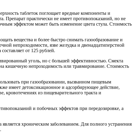
верхность таблеток поглощает вредные компоненты и
та. Препарат практически не имеет противопоказаний, но не
очным эффектом может быть изменение цвета стула. Стоимость
ощать вещества и более быстро снимать газообразование и
ишечной непроходимости, язве желудка и двенадцатиперстной
составляет от 125 рублей.
ктивированный уголь, но с большей эффективностью. Смекта
ии на кишечную непроходимость или травмирование. Стоимость
пользовать при газообразовании, вызванном пищевым
акже имеет детоксикационное и адсорбирующее действие,
ве, кровотечениях из пищеварительного тракта и
отивопоказаний и побочных эффектов при передозировке, а
ма является хроническим заболеванием. Для полного устранения
.