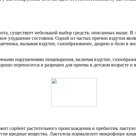
вота, существует небольшой выбор средств, описанных выше. В
ое ухудшение состояния. Одной из частых причин вздутия явля
шечника, вызывая вздутие, газообразование, диарею и боли в ж
ичными нарушениями пищеварения, включая вздутие, газообразов
орошо переносится и разрешен для приема в детском возрасте и
ржит сорбент растительного происхождения и пребиотик лактуло
ругие вредные вещества. Лактулоза нормализует микрофлору ки