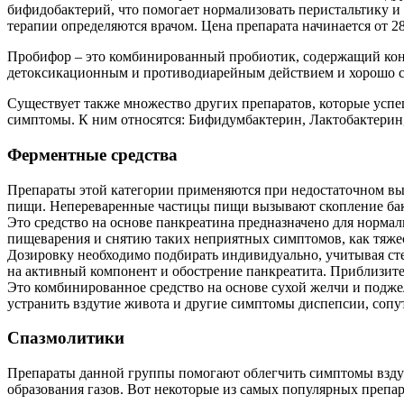
бифидобактерий, что помогает нормализовать перистальтику и 
терапии определяются врачом. Цена препарата начинается от 28
Пробифор – это комбинированный пробиотик, содержащий кон
детоксикационным и противодиарейным действием и хорошо с
Существует также множество других препаратов, которые успеш
симптомы. К ним относятся: Бифидумбактерин, Лактобактерин
Ферментные средства
Препараты этой категории применяются при недостаточном в
пищи. Непереваренные частицы пищи вызывают скопление бак
Это средство на основе панкреатина предназначено для норм
пищеварения и снятию таких неприятных симптомов, как тяжес
Дозировку необходимо подбирать индивидуально, учитывая с
на активный компонент и обострение панкреатита. Приблизител
Это комбинированное средство на основе сухой желчи и подж
устранить вздутие живота и другие симптомы диспепсии, соп
Спазмолитики
Препараты данной группы помогают облегчить симптомы вздут
образования газов. Вот некоторые из самых популярных препа