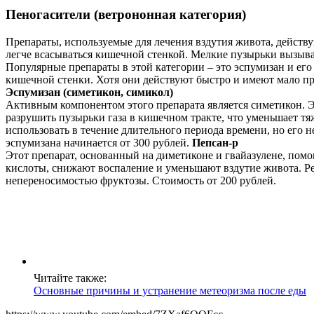
Пеногасители (ветрононная категория)
Препараты, используемые для лечения вздутия живота, действ
легче всасываться кишечной стенкой. Мелкие пузырьки вызыва
Популярные препараты в этой категории – это эспумизан и ег
кишечной стенки. Хотя они действуют быстро и имеют мало пр
Эспумизан (симетикон, симикол)
Активным компонентом этого препарата является симетикон. 
разрушить пузырьки газа в кишечном тракте, что уменьшает тяж
использовать в течение длительного периода времени, но его
эспумизана начинается от 300 рублей.
Пепсан-р
Этот препарат, основанный на диметиконе и гвайазулене, пом
кислоты, снижают воспаление и уменьшают вздутие живота. Рек
непереносимостью фруктозы. Стоимость от 200 рублей.
Читайте также:
Основные причины и устранение метеоризма после еды