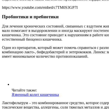
https://www.youtube.com/embed/c7TM0S3GP7I
Пробиотики и пребиотики
Для лечения хронических состояний, связанных с вздутием жи
мало помогают в выздоровлении и иногда маскируют постепенн
кишечника. Это состояние приводит к нарушениям в работе ки
естественный биоценоз кишечника.
Один из препаратов, который может помочь справиться с разл
комбинацию лакто-, бифидобактерий и энтерококков. Линекс х
имеет минимальное количество противопоказаний.
Читайте также:
Язвенный колит кишечника
Лактофильтрум – это комбинированное средство, которое соде
токсические вещества, аллергены, соли тяжелых металлов и д