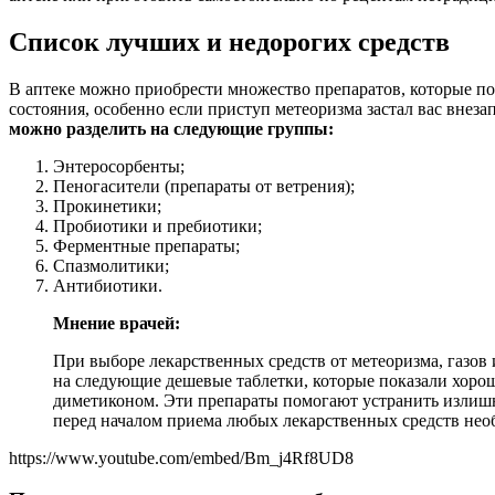
Список лучших и недорогих средств
В аптеке можно приобрести множество препаратов, которые по
состояния, особенно если приступ метеоризма застал вас внез
можно разделить на следующие группы:
Энтеросорбенты;
Пеногасители (препараты от ветрения);
Прокинетики;
Пробиотики и пребиотики;
Ферментные препараты;
Спазмолитики;
Антибиотики.
Мнение врачей:
При выборе лекарственных средств от метеоризма, газов
на следующие дешевые таблетки, которые показали хоро
диметиконом. Эти препараты помогают устранить излишн
перед началом приема любых лекарственных средств необ
https://www.youtube.com/embed/Bm_j4Rf8UD8