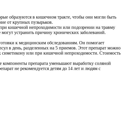
орые образуются в кишечном тракте, чтобы они могли быть
чие от крупных пузырьков.
ть при кишечной непроходимости или подозрении на травму
е могут устранить причину хронических заболеваний.
дготовки к медицинским обследованиям. Он помогает
псул в день, разделенных на 5 приемов. Этот препарат можно
 к симетикону или при кишечной непроходимости. Стоимость
щие компоненты препарата уменьшают выработку соляной
парат не рекомендуется детям до 14 лет и людям с