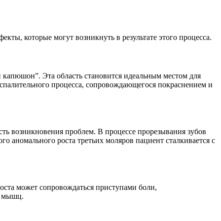
кты, которые могут возникнуть в результате этого процесса.
й капюшон”. Эта область становится идеальным местом для
воспалительного процесса, сопровождающегося покраснением и
ость возникновения проблем. В процессе прорезывания зубов
ого аномального роста третьих моляров пациент сталкивается с
роста может сопровождаться приступами боли,
е мышц.