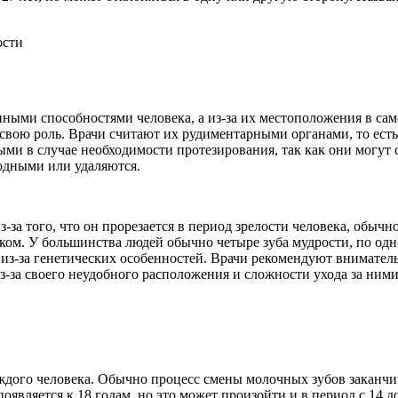
нными способностями человека, а из-за их местоположения в сам
свою роль. Врачи считают их рудиментарными органами, то ест
ыми в случае необходимости протезирования, так как они могут
одными или удаляются.
з-за того, что он прорезается в период зрелости человека, обычн
ком. У большинства людей обычно четыре зуба мудрости, по одн
из-за генетических особенностей. Врачи рекомендуют внимательн
з-за своего неудобного расположения и сложности ухода за ними
каждого человека. Обычно процесс смены молочных зубов заканчи
является к 18 годам, но это может произойти и в период с 14 до