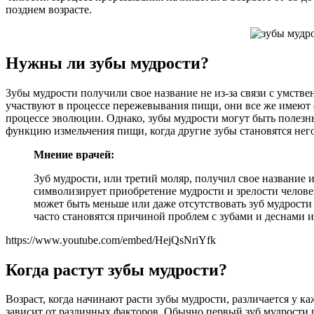
позднем возрасте.
Нужны ли зубы мудрости?
Зубы мудрости получили свое название не из-за связи с умстве
участвуют в процессе пережевывания пищи, они все же имеют 
процессе эволюции. Однако, зубы мудрости могут быть полезн
функцию измельчения пищи, когда другие зубы становятся нег
Мнение врачей:
Зуб мудрости, или третий моляр, получил свое название и
символизирует приобретение мудрости и зрелости челове
может быть меньше или даже отсутствовать зуб мудрости 
часто становятся причиной проблем с зубами и деснами и
https://www.youtube.com/embed/HejQsNriYfk
Когда растут зубы мудрости?
Возраст, когда начинают расти зубы мудрости, различается у 
зависит от различных факторов. Обычно первый зуб мудрости по