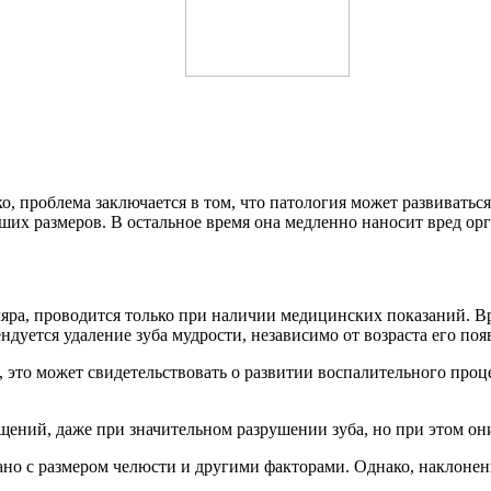
ко, проблема заключается в том, что патология может развиватьс
льших размеров. В остальное время она медленно наносит вред о
оляра, проводится только при наличии медицинских показаний. 
дуется удаление зуба мудрости, независимо от возраста его поя
, это может свидетельствовать о развитии воспалительного проц
ений, даже при значительном разрушении зуба, но при этом он
ано с размером челюсти и другими факторами. Однако, наклоне