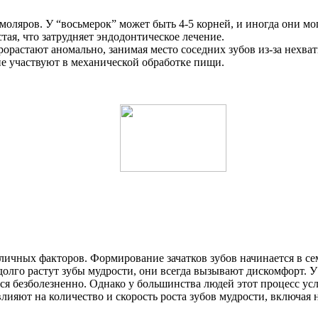
моляров. У “восьмерок” может быть 4-5 корней, и иногда они могу
тая, что затрудняет эндодонтическое лечение.
рорастают аномально, занимая место соседних зубов из-за нехва
не участвуют в механической обработке пищи.
азличных факторов. Формирование зачатков зубов начинается в се
 долго растут зубы мудрости, они всегда вызывают дискомфорт.
ться безболезненно. Однако у большинства людей этот процесс у
 влияют на количество и скорость роста зубов мудрости, включа