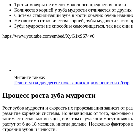
Третьи моляры не имеют молочного предшественника.
Количество корней у зуба мудрости отличается от других 
Система стабилизации зуба в кости обычно очень извилис
Независимо от количества корней, зубы мудрости часто п
Зубы мудрости не способны самоочищаться, так как они 
https://www.youtube.com/embed/XyG1xS674v0
Читайте также:
Гели и мази для десен: показания к применению и обзор
Процесс роста зуба мудрости
Рост зубов мудрости и скорость их прорезывания зависят от р
развитие корневой системы. Но независимо от того, насколько
занимает несколько месяцев, и в этом случае они могут появи
растут от 6 до 18 месяцев, иногда дольше. Несколько факторов
строения зубов и челюсти.