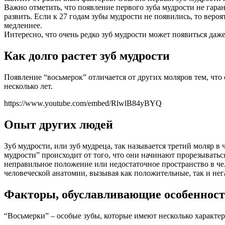
Важно отметить, что появление первого зуба мудрости не гаран
развить. Если к 27 годам зубы мудрости не появились, то вероя
медленнее.
Интересно, что очень редко зуб мудрости может появиться даже 
Как долго растет зуб мудрости
Появление “восьмерок” отличается от других моляров тем, чт
несколько лет.
https://www.youtube.com/embed/RlwlB84yBYQ
Опыт других людей
Зуб мудрости, или зуб мудреца, так называется третий моляр в
мудрости” происходит от того, что они начинают прорезываться
неправильное положение или недостаточное пространство в че
человеческой анатомии, вызывая как положительные, так и не
Факторы, обуславливающие особенност
“Восьмерки” – особые зубы, которые имеют несколько характе