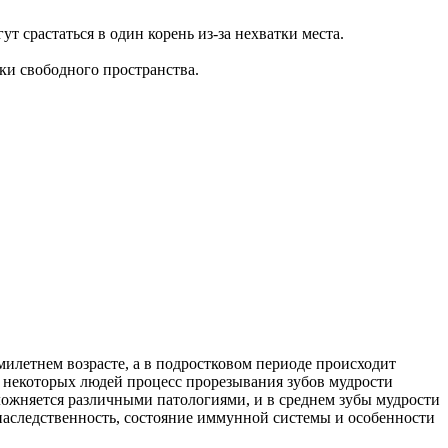
т срастаться в один корень из-за нехватки места.
тки свободного пространства.
милетнем возрасте, а в подростковом периоде происходит
 У некоторых людей процесс прорезывания зубов мудрости
сложняется различными патологиями, и в среднем зубы мудрости
я наследственность, состояние иммунной системы и особенности