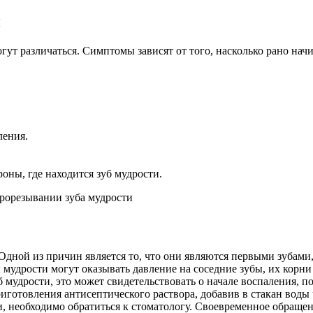
и
ут различаться. Симптомы зависят от того, насколько рано начи
ления.
оны, где находится зуб мудрости.
Одной из причин является то, что они являются первыми зубам
ы мудрости могут оказывать давление на соседние зубы, их корн
уб мудрости, это может свидетельствовать о начале воспаления, 
иготовления антисептического раствора, добавив в стакан воды
и, необходимо обратиться к стоматологу. Своевременное обраще