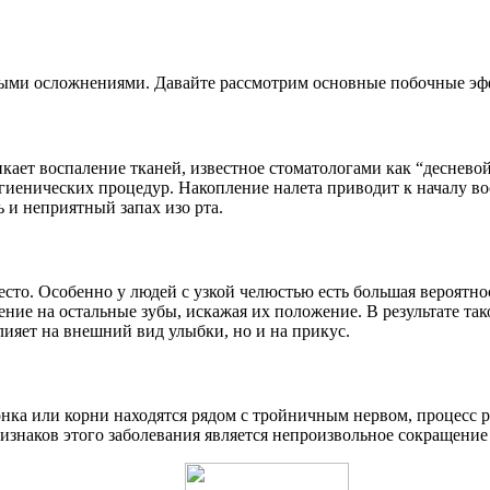
ными осложнениями. Давайте рассмотрим основные побочные эффе
икает воспаление тканей, известное стоматологами как “деснево
гигиенических процедур. Накопление налета приводит к началу 
 и неприятный запах изо рта.
есто. Особенно у людей с узкой челюстью есть большая вероятн
ние на остальные зубы, искажая их положение. В результате так
лияет на внешний вид улыбки, но и на прикус.
онка или корни находятся рядом с тройничным нервом, процесс 
ризнаков этого заболевания является непроизвольное сокращени