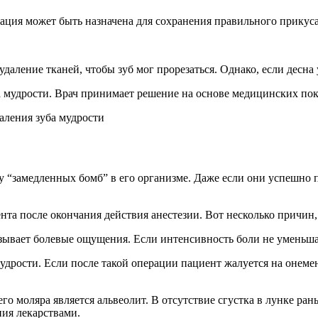
рация может быть назначена для сохранения правильного прикус
удаление тканей, чтобы зуб мог прорезаться. Однако, если десна
а мудрости. Врач принимает решение на основе медицинских пок
ву “замедленных бомб” в его организме. Даже если они успешно
нта после окончания действия анестезии. Вот несколько причин,
зывает болевые ощущения. Если интенсивность боли не уменьша
мудрости. Если после такой операции пациент жалуется на онеме
о моляра является альвеолит. В отсутствие сгустка в лунке ран
ия лекарствами.