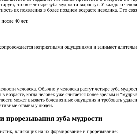
тирует, что все четыре зуба мудрости вырастут. У каждого челов
тность их появления в более позднем возрасте невелика. Это связ
после 40 лет.
о сопровождается неприятными ощущениями и занимает длительно
 челюсти человека. Обычно у человека растут четыре зуба мудрос
 в возрасте, когда человек уже считается более зрелым и “мудрым
люсти может вызвать болезненные ощущения и требовать удалени
гативные отзывы у людей.
и прорезывания зуба мудрости
ристик, влияющих на их формирование и прорезывание: