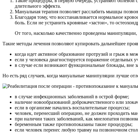
Такие процедуры, в первую очередь, устраняют болевой 
длительного эффекта.
Мануальная терапия позволяет расслабить мышцы позвоно
Благодаря тому, что восстанавливается нормальное кров
боль. Если не устранить кровяные «застои», то остеохондр
От того, насколько качественно проведены манипуляции, 
Такие методы лечения позволяют купировать дальнейшее проявл
когда идет активное образование протрузий и грыж в ме
если у человека диагностируется поражение отдельных у
в случае если возникают функциональные блокады, вне з
Но есть ряд случаев, когда мануальные манипуляции лучше от
в случае инфекционных заболеваний в острой форме;
наличие новообразований доброкачественного или злокач
если в организме начались воспалительные процессы;
человек, перенесший операцию, не должен проходить ма
при наличии таких заболеваний, как миелопатия позвонко
беременным также противопоказаны такие процедуры;
если человек перенес любую травму на позвоночном стол