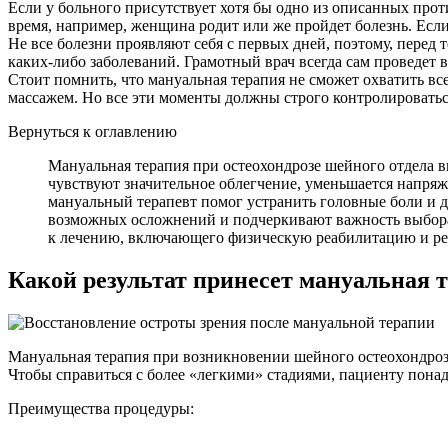
Если у больного присутствует хотя бы одно из описанных прот
время, например, женщина родит или же пройдет болезнь. Если
Не все болезни проявляют себя с первых дней, поэтому, перед
каких-либо заболеваний. Грамотный врач всегда сам проведет в
Стоит помнить, что мануальная терапия не сможет охватить вс
массажем. Но все эти моменты должны строго контролировать
Вернуться к оглавлению
Мануальная терапия при остеохондрозе шейного отдела 
чувствуют значительное облегчение, уменьшается напря
мануальный терапевт помог устранить головные боли и д
возможных осложнений и подчеркивают важность выбора
к лечению, включающего физическую реабилитацию и ре
Какой результат принесет мануальная 
Мануальная терапия при возникновении шейного остеохондроза 
Чтобы справиться с более «легкими» стадиями, пациенту понадо
Преимущества процедуры: