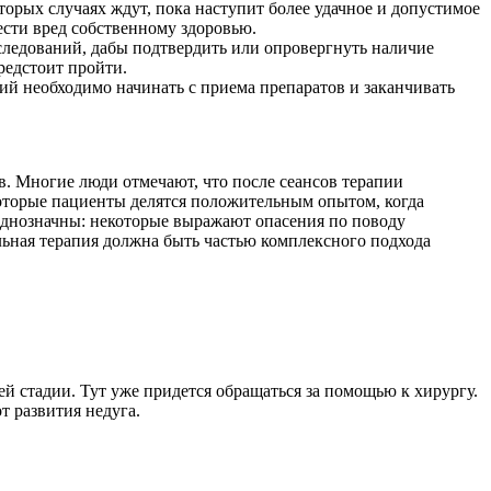
торых случаях ждут, пока наступит более удачное и допустимое
ести вред собственному здоровью.
бследований, дабы подтвердить или опровергнуть наличие
редстоит пройти.
тий необходимо начинать с приема препаратов и заканчивать
. Многие люди отмечают, что после сеансов терапии
оторые пациенты делятся положительным опытом, когда
 однозначны: некоторые выражают опасения по поводу
ная терапия должна быть частью комплексного подхода
й стадии. Тут уже придется обращаться за помощью к хирургу.
т развития недуга.