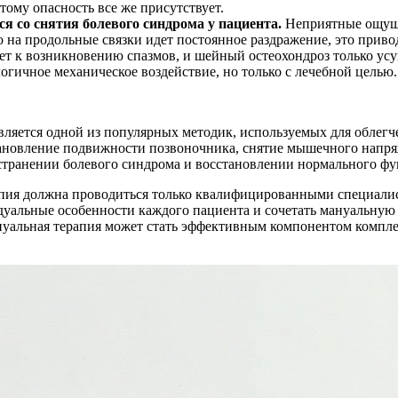
тому опасность все же присутствует.
ся со снятия болевого синдрома у пациента.
Неприятные ощуще
го на продольные связки идет постоянное раздражение, это при
ет к возникновению спазмов, и шейный остеохондроз только усуг
огичное механическое воздействие, но только с лечебной целью.
вляется одной из популярных методик, используемых для облег
становление подвижности позвоночника, снятие мышечного нап
устранении болевого синдрома и восстановлении нормального ф
апия должна проводиться только квалифицированными специали
дуальные особенности каждого пациента и сочетать мануальную 
ануальная терапия может стать эффективным компонентом компл