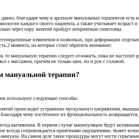
давно, благодаря чему в арсенале мануальных терапевтов есть н
иологии каждого своего пациента, а также учитывает возраст и
ально через пару занятий пройдут неприятные симптомы.
ь дегенеративные изменения в позвонках, при деформации отдел
сть 2 момента, на которые стоит обратить внимание:
я, то мануальную терапию следует отложить, пока не наступит р
се с массажем, причем не только шеи, но и рук с головой.
ом мануальной терапии?
апии используют следующие способы:
иятий происходит устранение мускульного напряжения, мышцы р
 благодаря чему постепенно их функциональность возвращается.
 метод вытяжения. В первом случае манипуляции будут активными
я не всегда сопровождается приятными ощущениями, может возни
-мануала. На самом деле такие процедуры могут нести серьезны