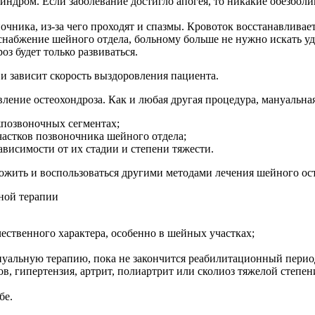
синдром. Если заболевание достигло апогея, то никакие обезбо
чника, из-за чего проходят и спазмы. Кровоток восстанавливае
оснабжение шейного отдела, больному больше не нужно искать у
оз будет только развиваться.
и зависит скорость выздоровления пациента.
ение остеохондроза. Как и любая другая процедура, мануальная
жпозвоночных сегментах;
частков позвоночника шейного отдела;
ависимости от их стадии и степени тяжести.
ложить и воспользоваться другими методами лечения шейного ос
ественного характера, особенно в шейных участках;
нуальную терапию, пока не закончится реабилитационный перио
в, гипертензия, артрит, полиартрит или сколиоз тяжелой степен
бе.