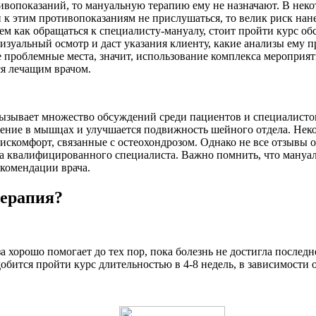
ивопоказаний, то мануальную терапию ему не назначают. В неко
 к этим противопоказаниям не прислушаться, то велик риск нан
 тем как обращаться к специалисту-мануалу, стоит пройти курс о
изуальный осмотр и даст указания клиенту, какие анализы ему п
е проблемные места, значит, использование комплекса мероприя
ся лечащим врачом.
вызывает множество обсуждений среди пациентов и специалистов
жение в мышцах и улучшается подвижность шейного отдела. Нек
искомфорт, связанные с остеохондрозом. Однако не все отзывы
 квалифицированного специалиста. Важно помнить, что мануаль
комендации врача.
терапия?
хорошо помогает до тех пор, пока болезнь не достигла последне
бится пройти курс длительностью в 4-8 недель, в зависимости о