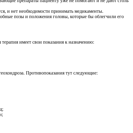
ливающие препараты пациенту уже не помогают и не дают столь
тся, и нет необходимости принимать медикаменты.
добные позы и положения головы, которые бы облегчили его
 терапия имеет свои показания к назначению:
теохондроза. Противопоказания тут следующие:
д;
и;