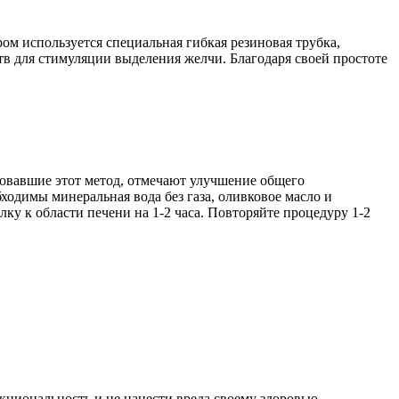
м используется специальная гибкая резиновая трубка,
тв для стимуляции выделения желчи. Благодаря своей простоте
бовавшие этот метод, отмечают улучшение общего
одимы минеральная вода без газа, оливковое масло и
у к области печени на 1-2 часа. Повторяйте процедуру 1-2
кциональность и не нанести вреда своему здоровью.