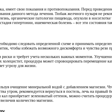
ка, имеет свои показания и противопоказания. Перед проведени
вания данного метода лечения. Тюбаж желчного пузыря не реко
езнь, органические патологии пищевода, опухоли в носоглотке
стадия гипертонии, ишемическая болезнь – все эти состояния т
обходимо следовать определенной схеме и принимать определе
итик, чтобы избежать возможного дискомфорта и чувства рези п
 риски и требует учета нескольких важных моментов. Улучшени
холецистит, процедура может спровоцировать перемещение камн
ет угрозу для жизни.
ьзуя очищение минеральной водой с добавлением магнезии. Что
ва утром, рекомендуется вернуться в постель, лечь на правый б
кал приобретает зеленоватый оттенок, можно считать процедур
увеличив количество магнезии.
ду