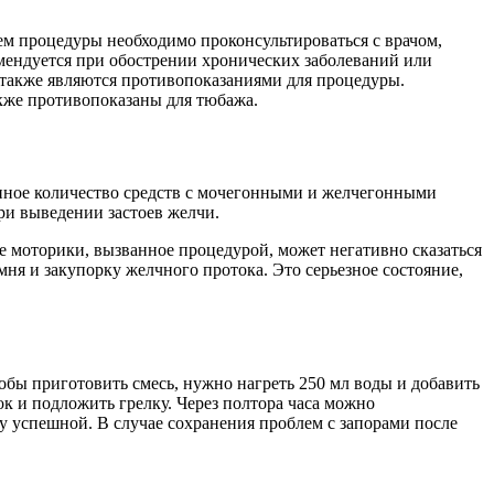
ем процедуры необходимо проконсультироваться с врачом,
мендуется при обострении хронических заболеваний или
 также являются противопоказаниями для процедуры.
акже противопоказаны для тюбажа.
нное количество средств с мочегонными и желчегонными
ри выведении застоев желчи.
е моторики, вызванное процедурой, может негативно сказаться
я и закупорку желчного протока. Это серьезное состояние,
бы приготовить смесь, нужно нагреть 250 мл воды и добавить
ок и подложить грелку. Через полтора часа можно
у успешной. В случае сохранения проблем с запорами после