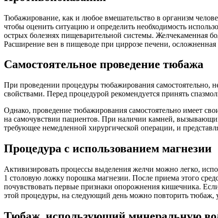
Тюбажирование, как и любое вмешательство в организм челове
чтобы оценить ситуацию и определить необходимость использо
острых болезнях пищеварительной системы. Желчекаменная бол
Расширение вен в пищеводе при циррозе печени, осложненная 
Самостоятельное проведение тюбажа
При проведении процедуры тюбажирования самостоятельно, не
свойствами. Перед процедурой рекомендуется принять спазмол
Однако, проведение тюбажирования самостоятельно имеет свои
на самочувствии пациентов. При наличии камней, вызывающих 
требующее немедленной хирургической операции, и представля
Процедура с использованием магнезии
Активизировать процессы выделения желчи можно легко, испол
1 столовую ложку порошка магнезии. После приема этого средст
почувствовать первые признаки опорожнения кишечника. Если 
этой процедуры, на следующий день можно повторить тюбаж, 
Тюбаж, использующий минеральную во