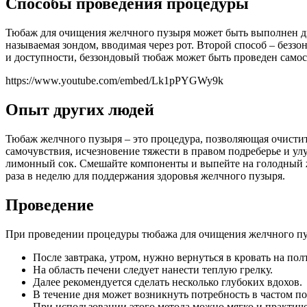
Способы проведения процедуры
Тюбаж для очищения желчного пузыря может быть выполнен дву
называемая зондом, вводимая через рот. Второй способ – безз
и доступности, беззондовый тюбаж может быть проведен самос
https://www.youtube.com/embed/Lk1pPYGWy9k
Опыт других людей
Тюбаж желчного пузыря – это процедура, позволяющая очисти
самочувствия, исчезновение тяжести в правом подреберье и у
лимонный сок. Смешайте компоненты и выпейте на голодный же
раза в неделю для поддержания здоровья желчного пузыря.
Проведение
При проведении процедуры тюбажа для очищения желчного пуз
После завтрака, утром, нужно вернуться в кровать на пол
На область печени следует нанести теплую грелку.
Далее рекомендуется сделать несколько глубоких вдохов.
В течение дня может возникнуть потребность в частом п
При использовании этого метода можно мягко и практиче