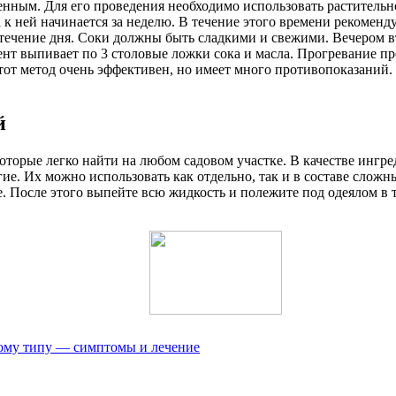
нным. Для его проведения необходимо использовать растительно
к ней начинается за неделю. В течение этого времени рекоменд
течение дня. Соки должны быть сладкими и свежими. Вечером вт
нт выпивает по 3 столовые ложки сока и масла. Прогревание про
Этот метод очень эффективен, но имеет много противопоказаний
й
оторые легко найти на любом садовом участке. В качестве ингре
угие. Их можно использовать как отдельно, так и в составе слож
е. После этого выпейте всю жидкость и полежите под одеялом в 
кому типу — симптомы и лечение