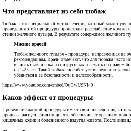
Что представляет из себя тюбаж
Тюбаж – это специальный метод лечения, который может улучш
проведения этой процедуры происходит расслабление круглых 
стенки желчного пузыря. В результате содержимое желчного пу
Мнение врачей:
Тюбаж желчного пузыря – процедура, направленная на о
рекомендациям. Врачи отмечают, что для тюбажа часто и
выпить стакан сока из цитрусовых и лежать на правом бо
на 1-2 часа. Такой тюбаж способствует выведению желчи
убедиться в ее безопасности и целесообразности.
https://www.youtube.com/embed/OtjGwU9NI40
Каков эффект от процедуры
Проведение данной процедуры имеет свои последствия, котор
процесса расщепления пищи, что обеспечивает организм полно
кишечных колик и болезненного вздутия живота. После ликвид