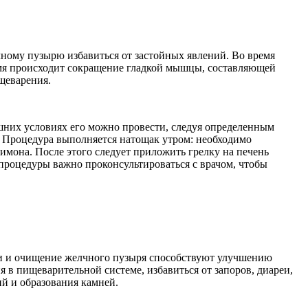
чному пузырю избавиться от застойных явлений. Во время
емя происходит сокращение гладкой мышцы, составляющей
щеварения.
шних условиях его можно провести, следуя определенным
е. Процедура выполняется натощак утром: необходимо
лимона. После этого следует приложить грелку на печень
процедуры важно проконсультироваться с врачом, чтобы
чи и очищение желчного пузыря способствуют улучшению
в пищеварительной системе, избавиться от запоров, диареи,
й и образования камней.