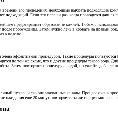
 времени его проведения, необходимо выбрать подходящие комп
ее подходящий. Если это первый раз, когда проводится данная п
альнейшем предотвращает образование камней. Тюбаж с использо
после пробуждения. Затем нужно лечь в кровать на правый бок,
аз в неделю.
 очень эффективной процедурой. Такие процедуры пользуются б
дится по той же схеме, что и другие процедуры такого рода. Дл
ита. Затем повторяют процедуру с водой, но уже без добавленно
елчный пузырь и его зашлакованные каналы. Процесс очень прост
ле ожидания еще 20 минут повторяется та же порция минерально
она