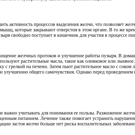
ить активность процессов выделения желчи, что позволяет жел
мышц, которые закрывают отверстия в этом органе. В то же вр
зыря свободно поступает в кишечник для участия в процессе пи
чищение желчных протоков и улучшение работы пузыря. В дома
спользуют растительные масла, такие как оливковое или льняно
ку с грелкой на печени. Затем пьют растительное масло с соком 
 и улучшению общего самочувствия. Однако перед проведением 
ые важно учитывать для понимания ее пользы. Разжижение жел
ценным питанием. Лечение также помогает устранить нарушения 
ации застоя желчи больше нет риска воспалительных заболевани