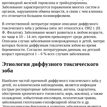
щитовидной железой тироксина и трийодтиронина.
Заболевание характеризуется поражением многих систем и
органов, нарушением обмена веществ, в связи с чем клиника
его отличается большим полиморфизмом.
В отечественной литературе первое описание диффузного
токсического зоба у ребенка пяти лет относится к 1902 г. (Н.
Ф. Филатов). Заболевание может развиться в любом возрасте,
но чаще в 10 – 14 лет, причем превалирует среди девочек.
Описаны случаи заболевания новорожденных и детей, матери
которых болели диффузным токсическим зобом во время
беременности. Согласно литературным данным, на детский
возраст приходится 1 – 6 % всех случаев заболевания.
Этиология диффузного токсического
зоба
Наиболее частой причиной диффузного токсического зоба у
детей, по клиническим наблюдениям, является инфекция
(острые респираторные заболевания, ангина, скарлатина,
обострения хронического тонзиллита, корь, коклюш), а также
охлаждение, избыточная инсоляция, психическая травма,
заболевания гипоталамо-гипофизарной области и др.
Этиологическим фактором в развитии заболевания является