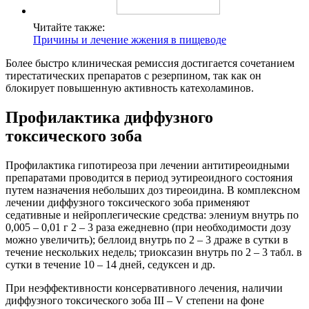
Читайте также:
Причины и лечение жжения в пищеводе
Более быстро клиническая ремиссия достигается сочетанием
тирестатических препаратов с резерпином, так как он
блокирует повышенную активность катехоламинов.
Профилактика диффузного
токсического зоба
Профилактика гипотиреоза при лечении антитиреоидными
препаратами проводится в период эутиреоидного состояния
путем назначения небольших доз тиреоидина. В комплексном
лечении диффузного токсического зоба применяют
седативные и нейроплегические средства: элениум внутрь по
0,005 – 0,01 г 2 – 3 раза ежедневно (при необходимости дозу
можно увеличить); беллоид внутрь по 2 – 3 драже в сутки в
течение нескольких недель; триоксазин внутрь по 2 – 3 табл. в
сутки в течение 10 – 14 дней, седуксен и др.
При неэффективности консервативного лечения, наличии
диффузного токсического зоба III – V степени на фоне