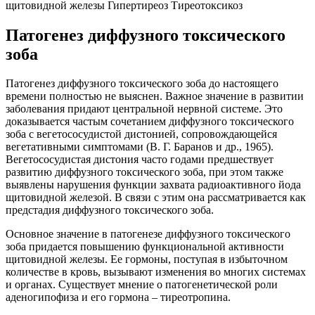
щитовидной железы Гипертиреоз Тиреотоксикоз
Патогенез диффузного токсического
зоба
Патогенез диффузного токсического зоба до настоящего
времени полностью не выяснен. Важное значение в развитии
заболевания придают центральной нервной системе. Это
доказывается частым сочетанием диффузного токсического
зоба с вегетососудистой дистонией, сопровождающейся
вегетативными симптомами (В. Г. Баранов и др., 1965).
Вегетососудистая дистония часто годами предшествует
развитию диффузного токсического зоба, при этом также
выявлены нарушения функции захвата радиоактивного йода
щитовидной железой. В связи с этим она рассматривается как
предстадия диффузного токсического зоба.
Основное значение в патогенезе диффузного токсического
зоба придается повышению функциональной активности
щитовидной железы. Ее гормоны, поступая в избыточном
количестве в кровь, вызывают изменения во многих системах
и органах. Существует мнение о патогенетической роли
аденогипофиза и его гормона – тиреотропина.