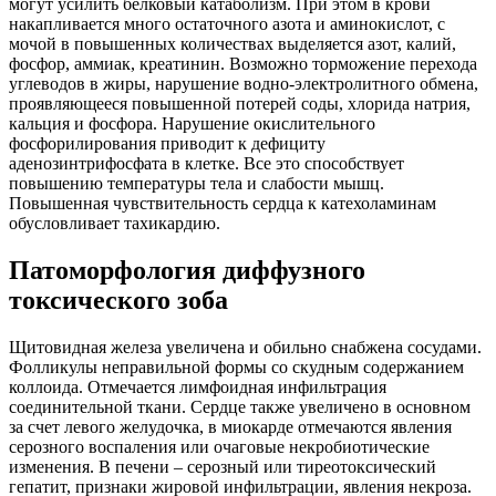
могут усилить белковый катаболизм. При этом в крови
накапливается много остаточного азота и аминокислот, с
мочой в повышенных количествах выделяется азот, калий,
фосфор, аммиак, креатинин. Возможно торможение перехода
углеводов в жиры, нарушение водно-электролитного обмена,
проявляющееся повышенной потерей соды, хлорида натрия,
кальция и фосфора. Нарушение окислительного
фосфорилирования приводит к дефициту
аденозинтрифосфата в клетке. Все это способствует
повышению температуры тела и слабости мышц.
Повышенная чувствительность сердца к катехоламинам
обусловливает тахикардию.
Патоморфология диффузного
токсического зоба
Щитовидная железа увеличена и обильно снабжена сосудами.
Фолликулы неправильной формы со скудным содержанием
коллоида. Отмечается лимфоидная инфильтрация
соединительной ткани. Сердце также увеличено в основном
за счет левого желудочка, в миокарде отмечаются явления
серозного воспаления или очаговые некробиотические
изменения. В печени – серозный или тиреотоксический
гепатит, признаки жировой инфильтрации, явления некроза.