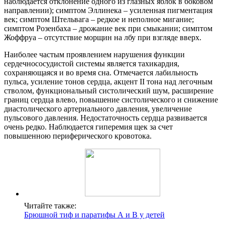
наблюдается отклонение одного из глазных яблок в боковом
направлении); симптом Эллинека – усиленная пигментация
век; симптом Штельвага – редкое и неполное мигание;
симптом Розенбаха – дрожание век при смыкании; симптом
Жоффруа – отсутствие морщин на лбу при взгляде вверх.
Наиболее частым проявлением нарушения функции
сердечнососудистой системы является тахикардия,
сохраняющаяся и во время сна. Отмечается лабильность
пульса, усиление тонов сердца, акцент II тона над легочным
стволом, функциональный систолический шум, расширение
границ сердца влево, повышение систолического и снижение
диастолического артериального давления, увеличение
пульсового давления. Недостаточность сердца развивается
очень редко. Наблюдается гиперемия щек за счет
повышенною периферического кровотока.
Читайте также:
Брюшной тиф и паратифы А и В у детей