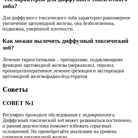
зоба?
Для диффузного токсического зоба характерно равномерное
увеличение щитовидной железы, она безболезненна,
подвижна, умеренной плотности.
Как можно вылечить диффузный токсический
зоб?
Лечение тиреостатиками – препаратами, подавляющими
функцию щитовидной железы (мерказолил, тирозол,
пропицил)оперативное лечение (резекция и экстирпация
щитовидной железы)радио-йод-терапия
Советы
СОВЕТ №1
Регулярно проходите обследования у эндокринолога.
Диффузный токсический зоб может развиваться постепенно,
и ранняя диагностика поможет избежать серьезных
осложнений. Не пренебрегайте анализами на уровень
гормонов щитовидной железы.