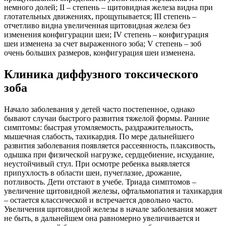
немного долей; II – степень – щитовидная железа видна при
глотательных движениях, прощупывается; III степень –
отчетливо видна увеличенная щитовидная железа без
изменения конфигурации шеи; IV степень – конфигурация
шеи изменена за счет выраженного зоба; V степень – зоб
очень больших размеров, конфигурация шеи изменена.
Клиника диффузного токсического
зоба
Начало заболевания у детей часто постепенное, однако
бывают случаи быстрого развития тяжелой формы. Ранние
симптомы: быстрая утомляемость, раздражительность,
мышечная слабость, тахикардия. По мере дальнейшего
развития заболевания появляется рассеянность, плаксивость,
одышка при физической нагрузке, сердцебиение, исхудание,
неустойчивый стул. При осмотре ребенка выявляется
припухлость в области шеи, пучеглазие, дрожание,
потливость. Дети отстают в учебе. Триада симптомов –
увеличение щитовидной железы, офтальмопатия и тахикардия
– остается классической и встречается довольно часто.
Увеличения щитовидной железы в начале заболевания может
не быть, в дальнейшем она равномерно увеличивается и