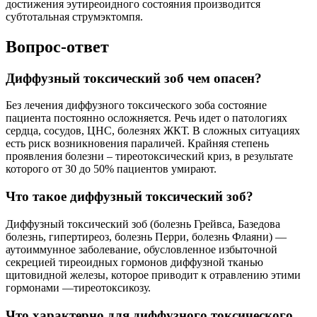
достижения эутиреоидного состояния производится
субтотальная струмэктомпя.
Вопрос-ответ
Диффузный токсический зоб чем опасен?
Без лечения диффузного токсического зоба состояние
пациента постоянно осложняется. Речь идет о патологиях
сердца, сосудов, ЦНС, болезнях ЖКТ. В сложных ситуациях
есть риск возникновения параличей. Крайняя степень
проявления болезни – тиреотоксический криз, в результате
которого от 30 до 50% пациентов умирают.
Что такое диффузный токсический зоб?
Диффузный токсический зоб (болезнь Грейвса, Базедова
болезнь, гипертиреоз, болезнь Перри, болезнь Флаяни) —
аутоиммунное заболевание, обусловленное избыточной
секрецией тиреоидных гормонов диффузной тканью
щитовидной железы, которое приводит к отравлению этими
гормонами —тиреотоксикозу.
Что характерно для диффузного токсического