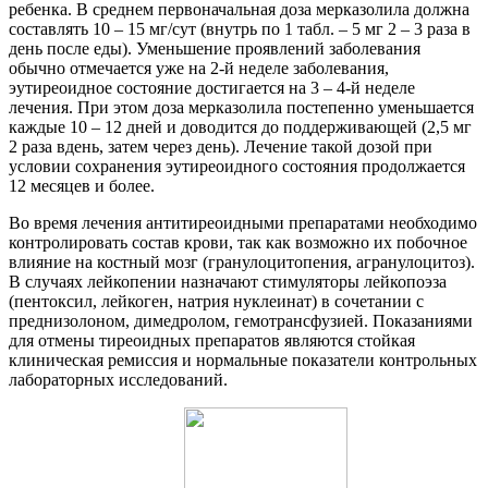
ребенка. В среднем первоначальная доза мерказолила должна
составлять 10 – 15 мг/сут (внутрь по 1 табл. – 5 мг 2 – 3 раза в
день после еды). Уменьшение проявлений заболевания
обычно отмечается уже на 2-й неделе заболевания,
эутиреоидное состояние достигается на 3 – 4-й неделе
лечения. При этом доза мерказолила постепенно уменьшается
каждые 10 – 12 дней и доводится до поддерживающей (2,5 мг
2 раза вдень, затем через день). Лечение такой дозой при
условии сохранения эутиреоидного состояния продолжается
12 месяцев и более.
Во время лечения антитиреоидными препаратами необходимо
контролировать состав крови, так как возможно их побочное
влияние на костный мозг (гранулоцитопения, агранулоцитоз).
В случаях лейкопении назначают стимуляторы лейкопоэза
(пентоксил, лейкоген, натрия нуклеинат) в сочетании с
преднизолоном, димедролом, гемотрансфузией. Показаниями
для отмены тиреоидных препаратов являются стойкая
клиническая ремиссия и нормальные показатели контрольных
лабораторных исследований.