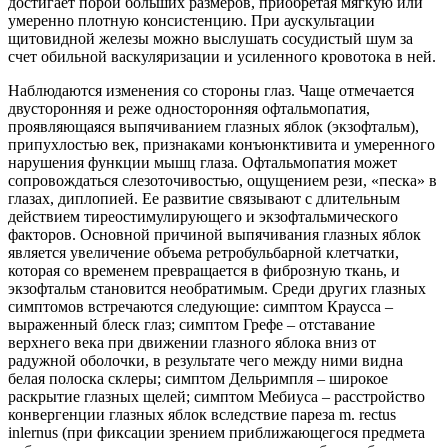
достигает порой больших размеров, приобретая мягкую или
умеренно плотную консистенцию. При аускультации
щитовидной железы можно выслушать сосудистый шум за
счет обильной васкуляризации и усиленного кровотока в ней.
Наблюдаются изменения со стороны глаз. Чаще отмечается
двусторонняя и реже односторонняя офтальмопатия,
проявляющаяся выпячиванием глазных яблок (экзофтальм),
припухлостью век, признаками конъюнктивита и умеренного
нарушения функции мышц глаза. Офтальмопатия может
сопровождаться слезоточивостью, ощущением рези, «песка» в
глазах, диплопией. Ее развитие связывают с длительным
действием тиреостимулирующего и экзофтальмического
факторов. Основной причиной выпячивания глазных яблок
является увеличение объема ретробульбарной клетчатки,
которая со временем превращается в фиброзную ткань, и
экзофтальм становится необратимым. Среди других глазных
симптомов встречаются следующие: симптом Краусса –
выраженный блеск глаз; симптом Грефе – отставание
верхнего века при движении глазного яблока вниз от
радужной оболочки, в результате чего между ними видна
белая полоска склеры; симптом Дельримпля – широкое
раскрытие глазных щелей; симптом Мебиуса – расстройство
конвергенции глазных яблок вследствие пареза m. rectus
inlernus (при фиксации зрением приближающегося предмета