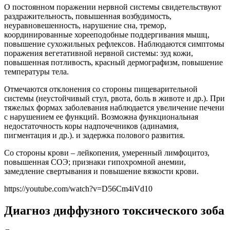
О постоянном поражении нервной системы свидетельствуют
раздражительность, повышенная возбудимость,
неуравновешенность, нарушение сна, тремор,
координированные хорееподобные поддергивания мышц,
повышение сухожильных рефлексов. Наблюдаются симптомы
поражения вегетативной нервной системы: зуд кожи,
повышенная потливость, красный дермографизм, повышение
температуры тела.
Отмечаются отклонения со стороны пищеварительной
системы (неустойчивый стул, рвота, боль в животе и др.). При
тяжелых формах заболевания наблюдается увеличение печени
с нарушением ее функций. Возможна функциональная
недостаточность коры надпочечников (адинамия,
пигментация и др.). и задержка полового развития.
Со стороны крови – лейкопения, умеренный лимфоцитоз,
повышенная СОЭ; признаки гипохромной анемии,
замедление свертывания и повышение вязкости крови.
https://youtube.com/watch?v=D56Cm4iVd10
Диагноз диффузного токсического зоба