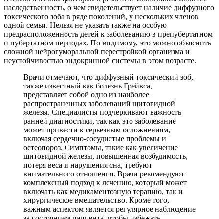
наследственность, о чем свидетельствует наличие диффузного
токсического зоба в ряде поколений, у нескольких членов
одной семьи. Нельзя не указать также на особую
предрасположенность детей к заболеванию в препубертатном
и пубертатном периодах. По-видимому, это можно объяснить
сложной нейрогуморальной перестройкой организма и
неустойчивостью эндокринной системы в этом возрасте.
Врачи отмечают, что диффузный токсический зоб,
также известный как болезнь Грейвса,
представляет собой одно из наиболее
распространенных заболеваний щитовидной
железы. Специалисты подчеркивают важность
ранней диагностики, так как это заболевание
может привести к серьезным осложнениям,
включая сердечно-сосудистые проблемы и
остеопороз. Симптомы, такие как увеличение
щитовидной железы, повышенная возбудимость,
потеря веса и нарушения сна, требуют
внимательного отношения. Врачи рекомендуют
комплексный подход к лечению, который может
включать как медикаментозную терапию, так и
хирургическое вмешательство. Кроме того,
важным аспектом является регулярное наблюдение
за состоянием пациента, чтобы избежать