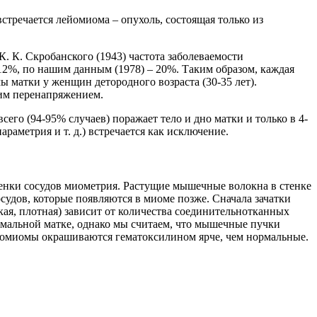
тречается лейомиома – опухоль, состоящая только из
. К. Скробанского (1943) частота заболеваемости
12%, по нашим данным (1978) – 20%. Таким образом, каждая
 матки у женщин детородного возраста (30-35 лет).
им перенапряжением.
о (94-95% случаев) поражает тело и дно матки и только в 4-
раметрия и т. д.) встречается как исключение.
енки сосудов миометрия. Растущие мышечные волокна в стенке
судов, которые появляются в миоме позже. Сначала зачатки
я, плотная) зависит от количества соединительнотканных
мальной матке, однако мы считаем, что мышечные пучки
ромиомы окрашиваются гематоксилином ярче, чем нормальные.