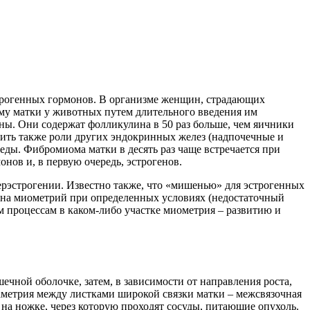
трогенных гормонов. В организме женщин, страдающих
му матки у животных путем длительного введения им
ны. Они содержат фолликулина в 50 раз больше, чем яичники
чить также роли других эндокринных желез (надпочечные и
ды. Фибромиома матки в десять раз чаще встречается при
нов и, в первую очередь, эстрогенов.
рэстрогении. Известно также, что «мишенью» для эстрогенных
ов на миометрий при определенных условиях (недостаточный
 процессам в каком-либо участке миометрия – развитию и
ной оболочке, затем, в зависимости от направления роста,
аметрия между листками широкой связки матки – межсвязочная
на ножке, через которую проходят сосуды, питающие опухоль.