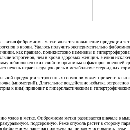
 развития фибромиомы матки является повышение продукции эс
огенов в крови. Удалось получить экспериментально фибромио
ичники, как правило, поликистозно изменены и гипертрофирова
ольше эстрогенов, чем в крови здоровых женщин. Нельзя исклю
ммунобиологических свойств организма и факторов внешней сре
то печень играет ведущую роль в метаболизме стероидных гормо
альной продукции эстрогенных гормонов может привести к гипе
болочка (миометрий). Длительное воздействие избытка эстроген
трия к ним) приводит к гиперпластическим и гипертрофическим
узлов в матке. Фибромиома матки развивается вначале в мышеч
амуральную), подсерозную. Реже опухоль растет в сторону пар
я фибромиома чаше расположена на широком основании, реже – 