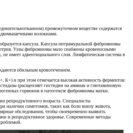
единительнотканном) промежуточном веществе содержатся
гладкомышечными волокнами.
 образуется капсула. Капсула интрамуральной фибромиомы
иметрия. Узлы фибромиомы мало снабжены кровеносными
, не имеет адвентициального слоя. Лимфатическая система в
ождаются обильным кровотечением.
 К+) и при этом отмечается высокая активность ферментов:
истидазы (расщепляет гистидин на аммиак и глютаминовую
трогенных гормонов в патогенезе фибромиомы матки.
ин репродуктивного возраста. Специалисты
при наличии симптомов, таких как боли внизу живота,
лярные обследования, чтобы своевременно выявить
изни и репродуктивное здоровье. Современные методы
проблемой.