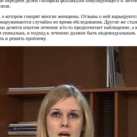
ии передней долей гипофиза фолликулостимулирующего и лютеи
онов.
 о котором говорят многие женщины. Отзывы о ней варьируются
бнаруживаются случайно во время обследования. Другие же ст
ы делятся опытом лечения: кто-то предпочитает наблюдение, а
ия уникальна, и подход к лечению должен быть индивидуальны
ть и решить проблему.