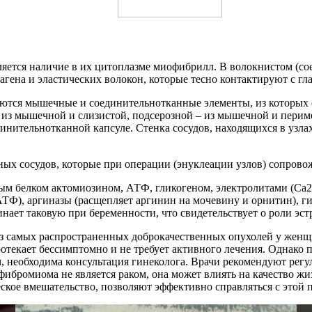
ется наличие в их цитоплазме миофибрилл. В волокнистом (со
лагена и эластических волокон, которые тесно контактируют с 
ваются мышечные и соединительнотканные элементы, из которых
– из мышечной и слизистой, подсерозной – из мышечной и пер
нительнотканной капсуле. Стенка сосудов, находящихся в узлах
ых сосудов, которые при операции (энуклеации узлов) сопров
белком актомиозином, АТФ, гликогеном, электролитами (Са2+,
Ф), аргиназы (расщепляет аргинин на мочевину и орнитин), г
ает таковую при беременности, что свидетельствует о роли эс
из самых распространенных доброкачественных опухолей у женщ
отекает бессимптомно и не требует активного лечения. Однако 
 необходима консультация гинеколога. Врачи рекомендуют регу
фибромиома не является раком, она может влиять на качество ж
кое вмешательство, позволяют эффективно справляться с этой 