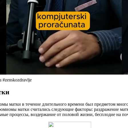
a #zenskozdravlje
тки
иомы матки в течение длительного времени был предметом мног
ромиомы матки считались следующие факторы: раздражение матк
ьные процессы, воздержание от половой жизни, бесплодие на по