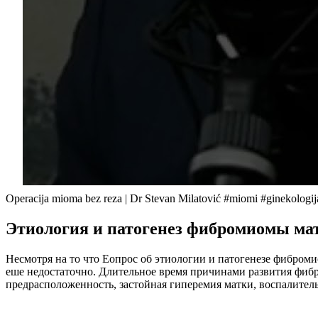
Operacija mioma bez reza | Dr Stevan Milatović #miomi #ginekologij
Этиология и патогенез фибромиомы ма
Несмотря на то что Еопрос об этиологии и патогенезе фибром
еше недостаточно. Длительное время причинами развития фиб
предрасположенность, застойная гиперемия матки, воспалител