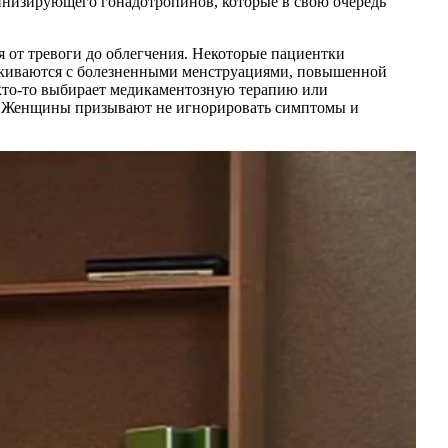
низирующего гонадотропинов, которые в свою очередь
 от тревоги до облегчения. Некоторые пациентки
алкиваются с болезненными менструациями, повышенной
 кто-то выбирает медикаментозную терапию или
м. Женщины призывают не игнорировать симптомы и