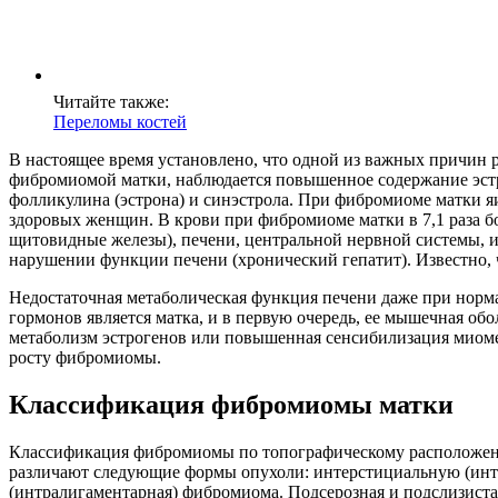
Читайте также:
Переломы костей
В настоящее время установлено, что одной из важных причин
фибромиомой матки, наблюдается повышенное содержание эстр
фолликулина (эстрона) и синэстрола. При фибромиоме матки я
здоровых женщин. В крови при фибромиоме матки в 7,1 раза б
щитовидные железы), печени, центральной нервной системы, и
нарушении функции печени (хронический гепатит). Известно, ч
Недостаточная метаболическая функция печени даже при норм
гормонов является матка, и в первую очередь, ее мышечная о
метаболизм эстрогенов или повышенная сенсибилизация миоме
росту фибромиомы.
Классификация фибромиомы матки
Классификация фибромиомы по топографическому расположению 
различают следующие формы опухоли: интерстициальную (интр
(интралигаментарная) фибромиома. Подсерозная и подслизиста