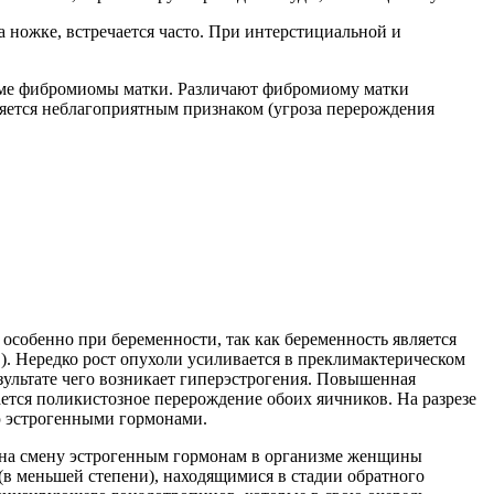
ножке, встречается часто. При интерстициальной и
орме фибромиомы матки. Различают фибромиому матки
ляется неблагоприятным признаком (угроза перерождения
, особенно при беременности, так как беременность является
. Нередко рост опухоли усиливается в преклимактерическом
зультате чего возникает гиперэстрогения. Повышенная
ется поликистозное перерождение обоих яичников. На разрезе
ю эстрогенными гормонами.
м на смену эстрогенным гормонам в организме женщины
в меньшей степени), находящимися в стадии обратного