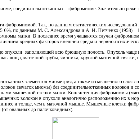
оме, соединительнотканных – фибромиоме. Значительно реже вс
ти фибромиомой. Так, по данным статистических исследований К
-6%, по данным М. С. Александрова и А. И. Петченко (1958) – 
омиомы матки. В последнее время учащаются случаи фибромиомы
лиянием вредных факторов внешней среды и нервно-психическ
 опухоли, заполняющей всю брюшную полость. Опухоль чаще всег
агалища, маточной трубы, яичника, круглой маточной связки, па
отканных элементов миометрия, а также из мышечного слоя ст
олокон (зачаток миомы) без соединительнотканных волокон и со
кнами мышечной стенки матки. Консистенция фибромиомы (мягка
мышечных волокон в опухоли аналогично расположению их в нор
длиннее и толще, чем в маточной мышце. Мышечные клетки фиб
 (от овальных до палочковидных).