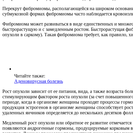
Перекрут фибромиомы, располагающейся на широком основании
субмукозной формах фибромиомы часто наблюдается кровоизли
Фибромиома может развиваться в виде единственных и множе
быстрорастущую и с замедленным ростом. Быстрорастущая фибр
опухоли в саркому). Такая фибромиома требует, как правило, х
Читайте также:
Аденовирусная болезнь
Рост опухоли зависит от ее питания, вида, а также возраста б
стимулирующим фактором роста опухоли (за счет повышенного
периоде, когда в организме женщины проходят процессы гормо
продукция эстрогенов в организме женщины способствует росту
удаленных яичников определяется до нескольких десятков фо
Медленный рост опухоли или обратное ее развитие отмечается
появляются андрогенные гормоны, продуцируемые корковым ве