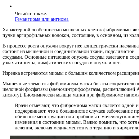
Читайте также:
Гемангиома или ангиома
Характерной особенностью мышечных клеток фибромиомы явля
пучки аргирофильных волокон, состоящие, в основном, из кол
В процессе роста опухоли вокруг нее концентрически наслаи
состоит из мышечной и соединительной ткани, подслизистой 
сосудами. Основные питающие опухоль сосуды залегают в соеди
узлах атипична, лимфатических сосудов в опухоли нет.
Изредка встречаются миомы с большим количеством расширенн
Мышечные элементы фибромиомы матки богаты сократительным 
щелочной фосфатазы (аденозинтрифосфатазы, расщепляющей АТ
кислоту). Биохимически мышца матки при фибромиоме напомин
Врачи отмечают, что фибромиома матки является одной 
подчеркивают, что в большинстве случаев заболевание пр
обильные менструации или проблемы с мочеиспусканием,
изменения в состоянии миомы. Важно помнить, что хотя 
лечения, включая медикаментозную терапию и хирургичес