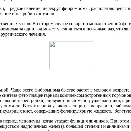
, – редкое явление, перекрут фибромиомы, располагающейся на 
яние и некробиоз опухоли.
ственных узлов. Во втором случае говорят о множественной ф
омиома за один год может увеличиться в несколько раз, что яв
ирургического лечения.
ольной. Чаще всего фибромиома быстро растет в молодом возрасте
 синтеза фето-плацентарным комплексом эстрогенных гормонов)
нальной перестройки, ановуляторный менструальный цикл, в ре
 опухоли. В этот период у таких женщин, как правило, наблюда
лликулярных кист, содержащих фолликулярную жидкость, богату
 в период менопаузы, когда угасает функция яичников. При это
ществом надпочечных желез (в большей степени) и яичниками (