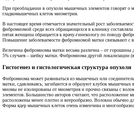
При преобладании в опухоли мышечных элементов говорят о ми
гладкомышечных клеток миометрия.
В настоящее время отмечается значительный рост заболеваемос
фибромиомой среди всех обращающихся в клинику составляла 5
пятая женщина обращается к врачу-гинекологу по поводу фибр
Повышение заболеваемости фибромиомой матки связывают с в
Величина фибромиомы матки весьма различна – от горошины до
5% случаев – шейку матки. Фибромиома другой локализации (вл
Гистогенез и гистологическая структура опухоли
Фибромиома может развиваться из мышечных или соединительн
матки, сдавливаясь, загибаются и образуют клубок мышечных в
миомы не изолированы от миометрия и прочно связаны с воло
элементов. Большинство авторов считают, что расположение 
расположены менее плотно и веерообразно. Волокна обычно 
Форма ядер мышечных клеток очень изменчива и многообразна