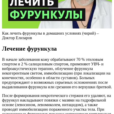
Как лечить фурункулы в домашних условиях (чирий) –
Доктор Елизаров
Лечение фурункула
В начале заболевания кожу обрабатывают 70 % этиловым
спиртом и 2 % салициловым спиртом, применяют УВЧ- и
виброакустическую терапию, облучение фурункула
некогерентным светом, иммобилизацию (при локализации на
конечностях, особенно в области суставов). Больных
предупреждают о возможных серьезных осложнениях после
выдавливания фурункула или срезания его верхушки бритвой.
После формирования некротического стержня его удаляют, на
фурункул накладывают повязки с мазями на гидрофильной
основе (левосином, левомиколем, нитацидом), а также
проводят иммобилизацию пораженного участка тела. При
осложненных фурункулах показана интенсивная комплексная