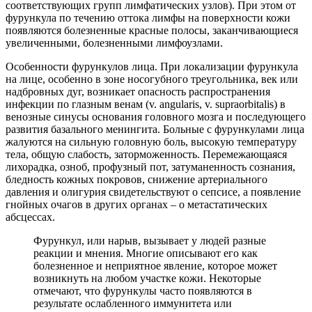
соответствующих групп лимфатических узлов). При этом от
фурункула по течению оттока лимфы на поверхности кожи
появляются болезненные красные полосы, заканчивающиеся
увеличенными, болезненными лимфоузлами.
Особенности фурункулов лица. При локализации фурункула
на лице, особенно в зоне носогубного треугольника, век или
надбровных дуг, возникает опасность распространения
инфекции по глазным венам (v. angularis, v. supraorbitalis) в
венозные синусы основания головного мозга и последующего
развития базального менингита. Больные с фурункулами лица
жалуются на сильную головную боль, высокую температуру
тела, общую слабость, заторможенность. Перемежающаяся
лихорадка, озноб, профузный пот, затуманенность сознания,
бледность кожных покровов, снижение артериального
давления и олигурия свидетельствуют о сепсисе, а появление
гнойных очагов в других органах – о метастатических
абсцессах.
Фурункул, или нарыв, вызывает у людей разные
реакции и мнения. Многие описывают его как
болезненное и неприятное явление, которое может
возникнуть на любом участке кожи. Некоторые
отмечают, что фурункулы часто появляются в
результате ослабленного иммунитета или