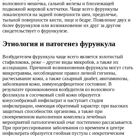
волосяного мешочка, сальной железы и близлежащей
подкожной жировой клетчатки. Чаще всего фурункулы
локализуются на задней поверхности шеи, предплечье,
тыльной поверхности кисти, лице и бедре. Появление двух и
более фурункулов или возникновение их друг за другом
свидетельствует о фурункулезе.
Этиология и патогенез фурункула
Возбудителем фурункула чаще всего является золотистый
стафилококк, реже – другие виды микробов, а также их
ассоциации. Причиной возникновения фурункула могут стать
микротравмы, несоблюдение правил личной гигиены,
расчесывание кожи, а также сахарный диабет, авитаминозы,
заболевания кожи, иммунодефицитное состояние. В
результате проникновения возбудителя из волосяного
фолликула в сосочковый слой кожи образуется
конусообразный инфильтрат и наступает стадия
инфильтрации, имеющая обратимый характер: при высоких
защитных способностях организма, а также при
своевременном выполнении комплекса лечебных
мероприятий патологический очаг постепенно рассасывается.
При прогрессировании заболевания со временем в центре
инфильтрата образуется гнойная пустула с некротическим