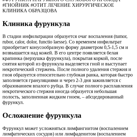
#ГНОЙНИК #ОТИТ ЛЕЧЕНИЕ ХИРУРГИЧЕСКОЕ
КЛИНИКА ОБРАЗЦОВА
Клиника фурункула
В стадии инфильтрации образуется очаг воспаления (tumor,
rubor, calor, dolor, functio laesse). Co временем инфильтрат
приобретает конусообразную форму диаметром 0,5-1,5 см и
возвышается над кожей. В его центре появляется белая
крапинка (верхушка фурункула), покрытая коркой, после
снятия которой из фурункула выделяется гной и выступает
некротический стержень. После полного удаления стержня и
гноя образуется относительно глубокая ранка, которая быстро
заполняется грануляциями и через 2-3 дня заживляется с
образованием впалого рубца. В случае полного расплавления
некротического стержня иногда образуется небольшая
полость, заполненная жидким гноем, – абсцедированный
фурункул.
Осложнение фурункула
Фурункул может усложняться лимфангиитом (воспалением
лимфатических сосудов) или лимфаденитом (воспалением