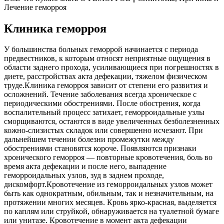
Лечение геморроя
Клиника геморроя
У большинства больных геморрой начинается с периода
предвестников, к которым относят неприятные ощущения в
области заднего прохода, усиливающиеся при погрешностях в
диете, расстройствах акта дефекации, тяжелом физическом
труде.Клиника геморроя зависит от степени его развития и
осложнений. Течение заболевания всегда хроническое с
периодическими обострениями. После обострения, когда
воспалительный процесс затихает, геморроидальные узлы
сморщиваются, остаются в виде увеличенных безболезненных
кожно-слизистых складок или совершенно исчезают. При
дальнейшем течении болезни промежутки между
обострениями становятся короче. Появляются признаки
хронического геморроя — повторные кровотечения, боль во
время акта дефекации и после него, выпадение
геморроидальных узлов, зуд в заднем проходе,
дискомфорт.Кровотечение из геморроидальных узлов может
быть как однократным, обильным, так и незначительным, на
протяжении многих месяцев. Кровь ярко-красная, выделяется
по каплям или струйкой, обнаруживается на туалетной бумаге
или унитазе. Кровотечение в момент акта дефекации