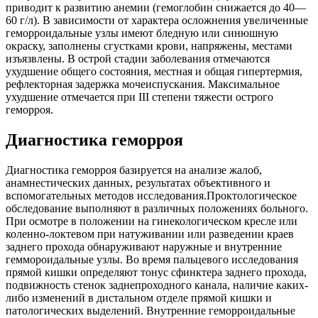
приводит к развитию анемии (гемоглобин снижается до 40—
60 г/л). В зависимости от характера осложнения увеличенные
геморроидальные узлы имеют бледную или синюшную
окраску, заполнены сгустками крови, напряжены, местами
изъязвлены. В острой стадии заболевания отмечаются
ухудшение общего состояния, местная и общая гипертермия,
рефлекторная задержка мочеиспускания. Максимальное
ухудшение отмечается при III степени тяжести острого
геморроя.
Диагностика геморроя
Диагностика геморроя базируется на анализе жалоб,
анамнестических данных, результатах объективного и
вспомогательных методов исследования.Проктологическое
обследование выполняют в различных положениях больного.
При осмотре в положении на гинекологическом кресле или
коленно-локтевом при натуживании или разведении краев
заднего прохода обнаруживают наружные и внутренние
геммороидальные узлы. Во время пальцевого исследования
прямой кишки определяют тонус сфинктера заднего прохода,
подвижность стенок заднепроходного канала, наличие каких-
либо изменений в дистальном отделе прямой кишки и
патологических выделений. Внутренние геморроидальные