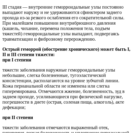
III стадия — внутренние геморроидальные узлы постоянно
выпадают наружу и не удерживаются сфинктером заднего
прохода из-за резкого ослабления его сократительной силы.
При малейшем повышении внутрибрюшного давления
(кашель, чихание, перемена положения тела, подъем
тяжестей) геморроидальные узлы выпадают, подвергаясь
травматизации и фиброзному перерождению.
Острый геморрой (обострение хронического) может быть I,
II и III степени тяжести:
при I степени
тяжести заболевания наружные геморроидальные узлы
небольшие, слегка болезненные, тугоэластической
консистенции, располагаются на уровне зубчатой линии.
Кожа перианальной области не изменена или слегка
гиперемирована. Отмечаются жжение, болезненность, зуд в
заднем проходе, усиливающиеся при физической нагрузке,
погрешности в диете (острая, соленая пища, алкоголь), акте
дефекации;
при II степени
тяжести заболевания отмечаются выраженный отек,
гиперемия, резкая болезненность и уплотнение перианальной