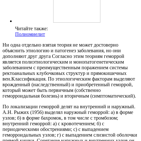
Читайте также:
Полиомиелит
Ни одна отдельно взятая теория не может достоверно
объяснить этиологию и патогенез заболевания, но они
дополняют друг друга Согласно этим теориям геморрой
является полиэтиологическим и монопатогенетическим
заболеванием с преимущественным поражением системы
ректоанальных клубочковых структур и прямокишечных
вен.Классификация. По этиологическим факторам выделяют
врожденный (наследственный) и приобретенный геморрой,
который может быть первичным (собственно
геморроидальная болезнь) и вторичным (симптоматический).
По локализации геморрой делят на внутренний и наружный.
А.Н. Рыжих (1956) выделял наружный геморрой: а) в форме
узлов; б) в форме бахромок, в том числе с тромбозом;
внутренний геморрой: а) с кровотечением; б) с
периодическими обострениями; с) с выпадением
геморроидальных узлов; г) с выпадением слизистой оболочки
прямой кишки. Сочетание наружных и внутренних узлов он