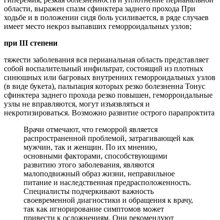
области, выражен спазм сфинктера заднего прохода При
ходьбе и в положении сидя боль усиливается, в ряде случаев
имеет место некроз выпавших геморроидальных узлов;
при III степени
тяжести заболевания вся перианальная область представляет
собой воспалительный инфильтрат, состоящий из плотных
синюшных или багровых внутренних геморроидальных узлов
(в виде букета), пальпация которых резко болезненна Тонус
сфинктера заднего прохода резко повышен, геморроидальные
узлы не вправляются, могут изъязвляться и
некротизироваться. Возможно развитие острого парапроктита
Врачи отмечают, что геморрой является
распространенной проблемой, затрагивающей как
мужчин, так и женщин. По их мнению,
основными факторами, способствующими
развитию этого заболевания, являются
малоподвижный образ жизни, неправильное
питание и наследственная предрасположенность.
Специалисты подчеркивают важность
своевременной диагностики и обращения к врачу,
так как игнорирование симптомов может
привести к осложнениям. Они рекомендуют