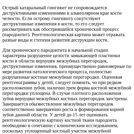
Острый катаральный гингивит не сопровождается
деструктивными изменениями в альвеолярном крае кости
челюсти. Если острому гингивиту сопутствуют
деструктивные изменения в кости, то его следует
рассматривать как обострившийся хронический процесс
(пародонтит). Рентгенологическая картина может отражать
разные виды и степени развития деструкции кости.
Для хронического пародонтита в начальной стадии
характерны разрушение целости замыкающей пластинки
кости в области верхушек межзубных перегородок,
деструктивные изменения, преимущественно равномерные по
мере развития патологического процесса, полностью
разрушенные костные межзубные перегородки. Оценивая
рентгенограммы у детей, следует помнить, чо при редком
расположении зубов, наличии трем форма костной межзубной
перегородки уплощена. В случае плотного расположения
зубов верхушки межзубных костных перегородок заострены.
Завершается обызвествление межзубных перегородок
соответственно завершению роста и формирования корней
зубов данной области. У детей до 15 лет оценивать
рентгенологическую картину костной ткани пародонта
необходимо в сочетании с клиническим исследованием,
поскольку уплощенный костный участок межзубной