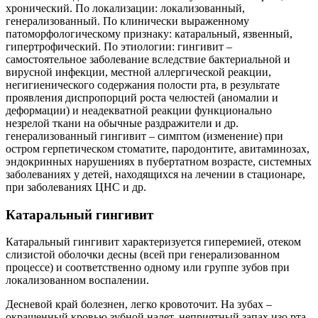
хронический. По локализации: локализованный,
генерализованный. По клинически выраженному
патоморфологическому признаку: катаральный, язвенный,
гипертрофический. По этиологии: гингивит –
самостоятельное заболевание вследствие бактериальной и
вирусной инфекции, местной аллергической реакции,
негигиенического содержания полости рта, в результате
проявления диспропорций роста челюстей (аномалии и
деформации) и неадекватной реакции функционально
незрелой ткани на обычные раздражители и др.
генерализованный гингивит – симптом (изменение) при
остром герпетическом стоматите, пародонтите, авитаминозах,
эндокринных нарушениях в пубертатном возрасте, системных
заболеваниях у детей, находящихся на лечении в стационаре,
при заболеваниях ЦНС и др.
Катаральный гингивит
Катаральный гингивит характеризуется гиперемией, отеком
слизистой оболочки десны (всей при генерализованном
процессе) и соответственно одному или группе зубов при
локализованном воспалении.
Десневой край болезнен, легко кровоточит. На зубах –
окрашенный кровью зубной налет, неприятный запах изо рта.