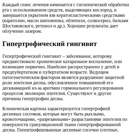
Каждый сеанс лечения начинается с гигиенической обработки
рта с использованием средств, выделяющих кислород, и
завершается укрытием язв кератопластическими средствами
(каратолин, масло шиповника, облепихи, солкосерил, бальзам
Шостаковского, ретинол и др.). Хорошие результаты дает
облучение лазером.
Гипертрофический гингивит
Гипертрофический гингивит – заболевание, которому
предшествовало хроническое катаральное воспаление, или
возникшее первично. Наиболее распространено у детей в
предпубертатном и пубертатном возрасте. Ведущим
патогенетическим фактором является разрушение защитной
роли эпителия десны, обусловленное повышенной его
десквамацией из-за аритмии гормонального регулирования
процессов эволюции эпителия. Существуют и другие
причины гипертрофии десны.
Клиническая картина характеризуется гипертрофией
десневых сосочков, которые могут быть рыхлыми,
кровоточащими, «разрезанными» разрастаниями эпителия по
поверхности грануляционной ткани гипертрофированной
десны. Гипертрофированные десневые сосочки плотные,