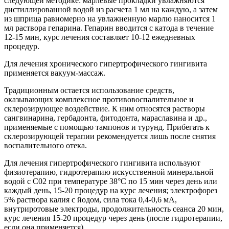
следующей методике: марлевые прокладки увлажняются
дистиллированной водой из расчета 1 мл на каждую, а затем
из шприца равномерно на увлажненную марлю наносится 1
мл раствора гепарина. Гепарин вводится с катода в течение
12-15 мин, курс лечения составляет 10-12 ежедневных
процедур.
Для лечения хронического гипертрофического гингивита
применяется вакуум-массаж.
Традиционным остается использование средств,
оказывающих комплексное противовоспалительное и
склерозирующее воздействие. К ним относятся растворы
сангвинарина, гербадонта, фитодонта, мараславина и др.,
применяемые с помощью тампонов и турунд. Прибегать к
склерозирующей терапии рекомендуется лишь после снятия
воспалительного отека.
Для лечения гипертрофического гингивита используют
физиотерапию, гидротерапию искусственной минеральной
водой с С02 при температуре 38°С по 15 мин через день или
каждый день, 15-20 процедур на курс лечения; электрофорез
5% раствора калия с йодом, сила тока 0,4-0,6 мА,
внутриротовые электроды, продолжительность сеанса 20 мин,
курс лечения 15-20 процедур через день (после гидротерапии,
если она применяется).