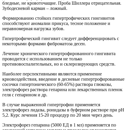
бледные, не кровоточащие. Проба Шиллера отрицательная.
Зубодесневой карман – ложный.
Формированию стойких гипертрофических гингивитов
способствуют аномалии прикуса, тесное положение и
неравномерная нагрузка зубов.
Гипертрофический гингивит следует дифференцировать с
некоторыми формами фиброматоза десен.
Лечение хронического гипертрофированного гингивита
проводится с использованием не только
противовоспалительных, но и склерозирующих средств.
Наиболее перспективными являются применение
криовоздействия, введение в десневые гипертрофированные
сосочки гипертонического (60-65%) раствора глюкозы,
электрофорез раствора гепарина или лекарственных пленок
геля с гепарином и др.
В случае выраженной гипертрофии применяется
электрофорез лидазы, ронидазы в буферном растворе при рН
5,2. Курс лечения 15-20 процедур по 20 мин через день.
Электрофорез гепарина (5000 ЕД в 1 мл) применяется по