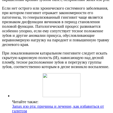
Если нет острого или хронического системного заболевания,
при котором гингивит отражает закономерности его
патогенеза, то генерализованный гингивит чаще является
признаком дисфункции яичников в период становления
половой функции. Патологический процесс развивается
особенно упорно, если ему сопутствует тесное положение
зубов и другие аномалии прикуса, обусловливающие
неравномерную нагрузку на пародонт и повышенную травму
десневого края.
При локализованном катаральном гингивите следует искать
скрытую кариозную полость (И), нависающую над десной
пломбу, тесное расположение зубов и перегрузку группы
зубов, соответственно которым в десне возникло воспаление.
Читайте также:
Запах изо рта: причины и лечение, как избавиться от
галитоза