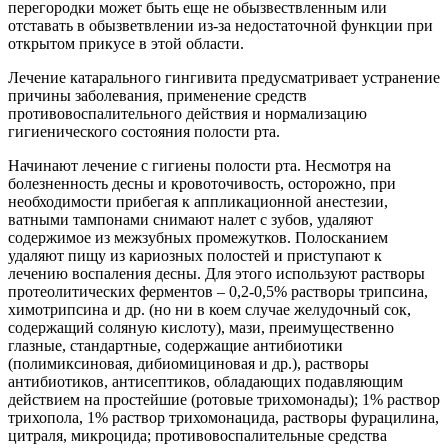
перегородки может быть еще не обызвествленным или
отставать в обызветвлении из-за недостаточной функции при
открытом прикусе в этой области.
Лечение катарального гингивита предусматривает устранение
причины заболевания, применение средств
противовоспалительного действия и нормализацию
гигиенического состояния полости рта.
Начинают лечение с гигиены полости рта. Несмотря на
болезненность десны и кровоточивость, осторожно, при
необходимости прибегая к аппликационной анестезии,
ватными тампонами снимают налет с зубов, удаляют
содержимое из межзубных промежутков. Полосканием
удаляют пищу из кариозных полостей и приступают к
лечению воспаления десны. Для этого используют растворы
протеолитических ферментов – 0,2-0,5% растворы трипсина,
химотрипсина и др. (но ни в коем случае желудочный сок,
содержащий соляную кислоту), мази, преимущественно
глазные, стандартные, содержащие антибиотики
(полимиксиновая, дибиомициновая и др.), растворы
антибиотиков, антисептиков, обладающих подавляющим
действием на простейшие (ротовые трихомонады); 1% раствор
трихопола, 1% раствор трихомонацида, растворы фурацилина,
цитраля, микроцида; противовоспалительные средства