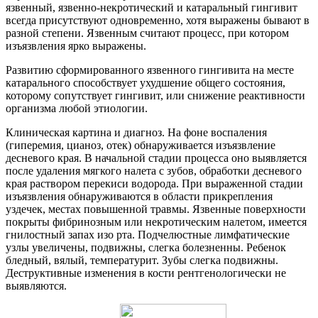
язвенный, язвенно-некротический и катаральный гингивит
всегда присутствуют одновременно, хотя выражены бывают в
разной степени. Язвенным считают процесс, при котором
изъязвления ярко выражены.
Развитию сформированного язвенного гингивита на месте
катарального способствует ухудшение общего состояния,
которому сопутствует гингивит, или снижение реактивности
организма любой этиологии.
Клиническая картина и диагноз. На фоне воспаления
(гиперемия, цианоз, отек) обнаруживается изъязвление
десневого края. В начальной стадии процесса оно выявляется
после удаления мягкого налета с зубов, обработки десневого
края раствором перекиси водорода. При выраженной стадии
изъязвления обнаруживаются в области прикрепления
уздечек, местах повышенной травмы. Язвенные поверхности
покрыты фибринозным или некротическим налетом, имеется
гнилостный запах изо рта. Подчелюстные лимфатические
узлы увеличены, подвижны, слегка болезненны. Ребенок
бледный, вялый, температурит. Зубы слегка подвижны.
Деструктивные изменения в кости рентгенологически не
выявляются.