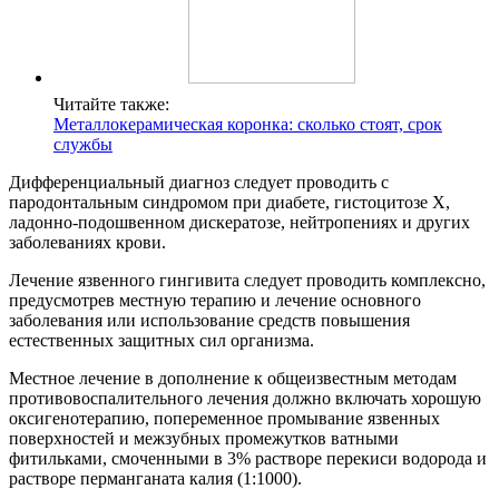
Читайте также:
Металлокерамическая коронка: сколько стоят, срок
службы
Дифференциальный диагноз следует проводить с
пародонтальным синдромом при диабете, гистоцитозе X,
ладонно-подошвенном дискератозе, нейтропениях и других
заболеваниях крови.
Лечение язвенного гингивита следует проводить комплексно,
предусмотрев местную терапию и лечение основного
заболевания или использование средств повышения
естественных защитных сил организма.
Местное лечение в дополнение к общеизвестным методам
противовоспалительного лечения должно включать хорошую
оксигенотерапию, попеременное промывание язвенных
поверхностей и межзубных промежутков ватными
фитильками, смоченными в 3% растворе перекиси водорода и
растворе перманганата калия (1:1000).