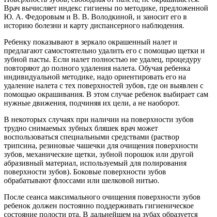
Врач вычисляет индекс гигиены по методике, предложенной
Ю. А. Федоровым и В. В. Володкиной, и заносит его в
историю болезни и карту диспансерного наблюдения.
Ребенку показывают в зеркало окрашенный налет и
предлагают самостоятельно удалить его с помощью щетки и
зубной пасты. Если налет полностью не удалец, процедуру
повторяют до полного удаления налета. Обучая ребенка
индивидуальной методике, надо ориентировать его на
удаление налета с тех поверхностей зубов, где он выявлен с
помощью окрашивания. В этом случае ребенок выбирает сам
нужные движения, подчиняя их цели, а не наоборот.
В некоторых случаях при наличии на поверхности зубов
трудно снимаемых зубных бляшек врач может
воспользоваться специальными средствами (раствор
трипсина, резиновые чашечки для очищения поверхности
зубов, механические щетки, зубной порошок или другой
абразивный материал, используемый для полирования
поверхности зубов). Боковые поверхности зубов
обрабатывают флоссами или шелковой нитью.
После сеанса максимального очищения поверхности зубов
ребенок должен постоянно поддерживать гигиеническое
состояние полости рта. В дальнейшем на зубах образуется