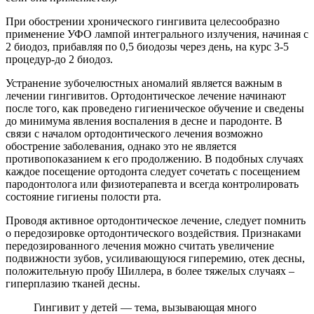
При обострении хронического гингивита целесообразно
применение УФО лампой интегрального излучения, начиная с
2 биодоз, прибавляя по 0,5 биодозы через день, на курс 3-5
процедур-до 2 биодоз.
Устранение зубочелюстных аномалий является важным в
лечении гингивитов. Ортодонтическое лечение начинают
после того, как проведено гигиеническое обучение и сведены
до минимума явления воспаления в десне и пародонте. В
связи с началом ортодонтического лечения возможно
обострение заболевания, однако это не является
противопоказанием к его продолжению. В подобных случаях
каждое посещение ортодонта следует сочетать с посещением
пародонтолога или физиотерапевта и всегда контролировать
состояние гигиены полости рта.
Проводя активное ортодонтическое лечение, следует помнить
о передозировке ортодонтического воздействия. Признаками
передозированного лечения можно считать увеличение
подвижности зубов, усиливающуюся гиперемию, отек десны,
положительную пробу Шиллера, в более тяжелых случаях –
гиперплазию тканей десны.
Гингивит у детей — тема, вызывающая много