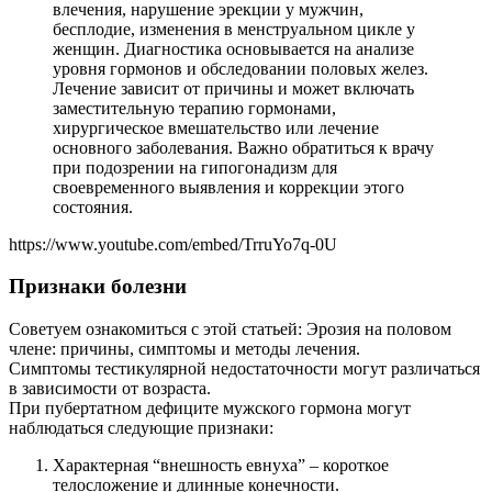
влечения, нарушение эрекции у мужчин,
бесплодие, изменения в менструальном цикле у
женщин. Диагностика основывается на анализе
уровня гормонов и обследовании половых желез.
Лечение зависит от причины и может включать
заместительную терапию гормонами,
хирургическое вмешательство или лечение
основного заболевания. Важно обратиться к врачу
при подозрении на гипогонадизм для
своевременного выявления и коррекции этого
состояния.
https://www.youtube.com/embed/TrruYo7q-0U
Признаки болезни
Советуем ознакомиться с этой статьей: Эрозия на половом
члене: причины, симптомы и методы лечения.
Симптомы тестикулярной недостаточности могут различаться
в зависимости от возраста.
При пубертатном дефиците мужского гормона могут
наблюдаться следующие признаки:
Характерная “внешность евнуха” – короткое
телосложение и длинные конечности.