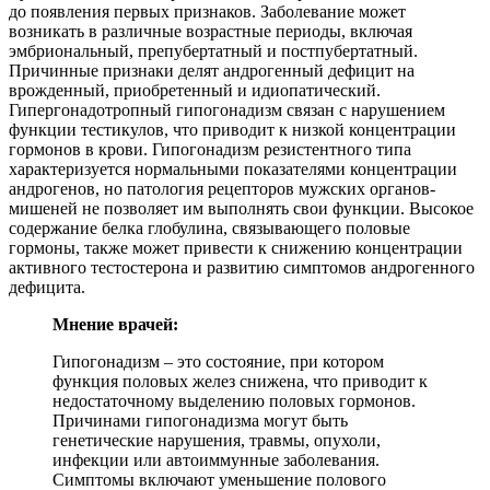
до появления первых признаков. Заболевание может
возникать в различные возрастные периоды, включая
эмбриональный, препубертатный и постпубертатный.
Причинные признаки делят андрогенный дефицит на
врожденный, приобретенный и идиопатический.
Гипергонадотропный гипогонадизм связан с нарушением
функции тестикулов, что приводит к низкой концентрации
гормонов в крови. Гипогонадизм резистентного типа
характеризуется нормальными показателями концентрации
андрогенов, но патология рецепторов мужских органов-
мишеней не позволяет им выполнять свои функции. Высокое
содержание белка глобулина, связывающего половые
гормоны, также может привести к снижению концентрации
активного тестостерона и развитию симптомов андрогенного
дефицита.
Мнение врачей:
Гипогонадизм – это состояние, при котором
функция половых желез снижена, что приводит к
недостаточному выделению половых гормонов.
Причинами гипогонадизма могут быть
генетические нарушения, травмы, опухоли,
инфекции или автоиммунные заболевания.
Симптомы включают уменьшение полового