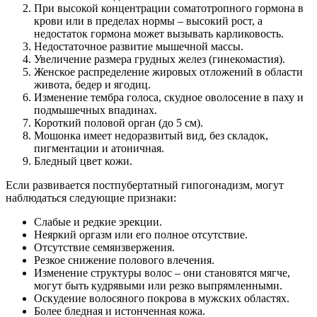
При высокой концентрации соматотропного гормона в
крови или в пределах нормы – высокий рост, а
недостаток гормона может вызывать карликовость.
Недостаточное развитие мышечной массы.
Увеличение размера грудных желез (гинекомастия).
Женское распределение жировых отложений в области
живота, бедер и ягодиц.
Изменение тембра голоса, скудное оволосение в паху и
подмышечных впадинах.
Короткий половой орган (до 5 см).
Мошонка имеет недоразвитый вид, без складок,
пигментации и атоничная.
Бледный цвет кожи.
Если развивается постпубертатный гипогонадизм, могут
наблюдаться следующие признаки:
Слабые и редкие эрекции.
Неяркий оргазм или его полное отсутствие.
Отсутствие семяизвержения.
Резкое снижение полового влечения.
Изменение структуры волос – они становятся мягче,
могут быть кудрявыми или резко выпрямленными.
Оскудение волосяного покрова в мужских областях.
Более бледная и истонченная кожа.