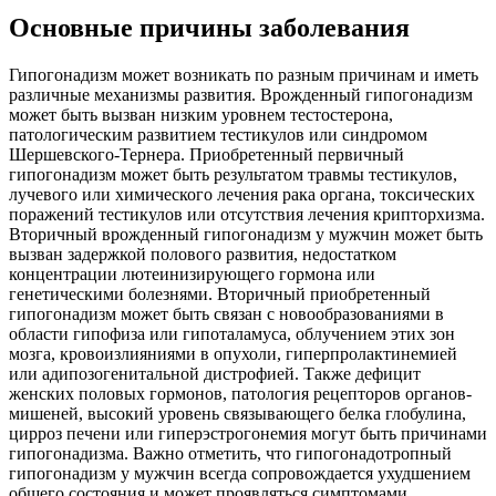
Основные причины заболевания
Гипогонадизм может возникать по разным причинам и иметь
различные механизмы развития. Врожденный гипогонадизм
может быть вызван низким уровнем тестостерона,
патологическим развитием тестикулов или синдромом
Шершевского-Тернера. Приобретенный первичный
гипогонадизм может быть результатом травмы тестикулов,
лучевого или химического лечения рака органа, токсических
поражений тестикулов или отсутствия лечения крипторхизма.
Вторичный врожденный гипогонадизм у мужчин может быть
вызван задержкой полового развития, недостатком
концентрации лютеинизирующего гормона или
генетическими болезнями. Вторичный приобретенный
гипогонадизм может быть связан с новообразованиями в
области гипофиза или гипоталамуса, облучением этих зон
мозга, кровоизлияниями в опухоли, гиперпролактинемией
или адипозогенитальной дистрофией. Также дефицит
женских половых гормонов, патология рецепторов органов-
мишеней, высокий уровень связывающего белка глобулина,
цирроз печени или гиперэстрогонемия могут быть причинами
гипогонадизма. Важно отметить, что гипогонадотропный
гипогонадизм у мужчин всегда сопровождается ухудшением
общего состояния и может проявляться симптомами