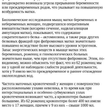
неоднократно возникала угроза прерывания беременности
или преждевременных родов, что указывает на повышенную
возбудимость матки.
Биохимические исследования мышц матки беременных и
небеременных женщин, подвергшихся оперативным
вмешательствам (кесарево сечение, надвлагалищная
ампутация матки), показывают, что содержание
сократительного белка – актомиозина, а также ряда других
белковых фракций при фибромиомах матки значительно
повышено вследствие более высокого уровня эстрогенов.
Запас энергетических веществ в мышце матки этих
беременных, рожениц и гинекологических больных
значительно выше, чем при отсутствии фибромиом. Этим, по-
видимому, можно объяснить тот факт, что из 62 рожениц мы
ни у одной не наблюдали слабости родовой деятельности,
хотя у 9 имело место преждевременное и раннее отхождение
околоплодных вод.
Частота маточных кровотечений у женщин с поверхностно
расположенными узлами невелика, в то время как при
интерстициальных и особенно субмукозных узлах
кровотечения возникают часто, а кровопотери бывают
большими. Из 62 рожениц кровопотери более 400 мл имели
место у 17 женщин, причем у 9 из них – свыше 1000 мл.