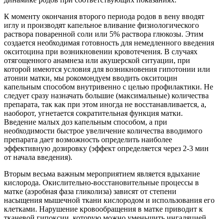
К моменту окончания второго периода родов в вену вводят
иглу и производят капельное вливание физиологического
раствора поваренной соли или 5% раствора глюкозы. Этим
создается необходимая готовность для немедленного введения
окситоцина при возникновении кровотечения. В случаях
отягощенного анамнеза или акушерской ситуации, при
которой имеются условия для возникновения гипотонии или
атонии матки, мы рокомондуем вводить окситоцин
капельным способом внутривенно с целью профилактики. Не
следует сразу назначать большие (максимальные) количества
препарата, так как при этом иногда не восстанавливается, а,
наоборот, угнетается сократительная функция матки.
Введение малых доз капельным способом, а при
необходимости быстрое увеличение количества вводимого
препарата дает возможность определить наиболее
эффективную дозировку (эффект определяется через 2-3 мин
от начала введения).
Вторым весьма важным мероприятием является вдыхание
кислорода. Окислительно-восстановительные процессы в
матке (аэробная фаза гликолиза) зависят от степени
насыщения мышечной ткани кислородом и использования его
клетками. Нарушение кровообращения в матке приводит к
тканевой гипоксии, которую можно уменьшить ингаляцией