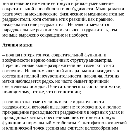
значительное снижение ее тонуса и резкое уменьшение
сократительной способности и возбудимости. Мышца матки
реагирует на механические, физические и медикаментозные
раздражители, хотя степень этих реакций, как правило,
неадекватна силе раздражителя. Нередко отмечаются
парадоксальные реакции: чем сильнее раздражитель, тем
меньше выражено сокращение и наоборот.
Атония матки
– полная потеря тонуса, сократительной функции и
возбудимости нервно-мышечных структур миометрия.
Перечисленные выше раздражители не изменяют этого
состояния. Нервно-мышечный аппарат матки находится в
состоянии полной нечувствительности, паралича. Атония
матки наблюдается редко, но часто бывает причиной
смертельных исходов. Генез атонических состояний матки,
по-видимому, тот же, что и гипотонии;
различно заключается лишь в силе и длительности
раздражителя, который вызывает не торможенио, а полное
прекращение проводимости раздражения в нервных узлах и
проводниках матки, обеспечивающих ее тономоторную
функцию и нормальный метаболизм. С патофизиологической
и клинической точек зрения мы считаем целесообразным