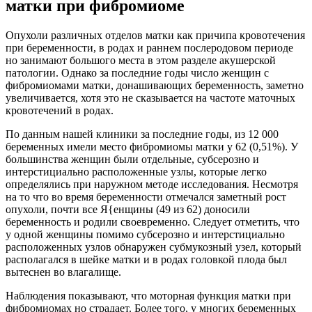
матки при фибромиоме
Опухоли различных отделов матки как причипа кровотечения
при беременности, в родах и раннем послеродовом периоде
но занимают большого места в этом разделе акушерской
патологии. Однако за последние годы число женщин с
фибромиомами матки, донашивающих беременность, заметно
увеличивается, хотя это не сказывается на частоте маточных
кровотечений в родах.
По данным нашей клиники за последние годы, из 12 000
беременных имели место фибромиомы матки у 62 (0,51%). У
большинства женщин были отдельные, субсерозно и
интерстициально расположенные узлы, которые легко
определялись при наружном методе исследования. Несмотря
на то что во время беременности отмечался заметный рост
опухоли, почти все Я{енщины (49 из 62) доносили
беременность и родили своевременно. Следует отметить, что
у одной женщины помимо субсерозно и интерстициально
расположенных узлов обнаружен субмукозный узел, который
располагался в шейке матки и в родах головкой плода был
вытеснен во влагалище.
Наблюдения показывают, что моторная функция матки при
фибромиомах но страдает. Более того, у многих беременных