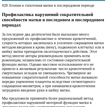
928 Атония и гипотония матки в послеродовом периоде
Профилактика нарушений сократительной
способности матки в последовом и послеродовом
периодах
За последние два десятилетия было высказано много
предложений по профилактике и лечению кровотечений,
сущность которых заключалась в усилении сокращения матки
методом введения в кровь (вену), подкожную клетчатку или в
шейку матки препаратов окситоцического действия. Этот
метод многие авторы рекомендовали применять всем
роженицам, независимо от состояния сократительной
функции матки. Однако массовое использование его не
привело к желаемым результатам: число кровотечений и
смертельных исходов не уменьшилось. Чрезмерное же
повышение сократительной способности матки вызывало
нередко ущемление плацепты вследствие сегментарного
сокращения миометрия, а при начавшемся кровотечении
затрудняло введение руки в шейку матки.
Мы предложили применять более рациональный метод
профилактики нарушений моторной функции матки в
динамике родов при соответствующих показаниях.