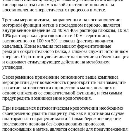
кислорода и тем самым в какой-то степени повлиять на
восстановление энергетических процессов в матке.
Третьим мероприятием, направленным на восстановление
моторной функции матки в последовом периодо, является
внутривенное введение 20-40 мл 40% раствора глюкозы, 10 мл
10% раствора кальция глюконата и 10 мг серотонина,
растворенного в 100 мл 5% глюкозы (раствор вводится
капелыш). Ионы кальция повышают ферментативные
реакции сократительного белка, а глюкоза служит источником
энергии. Серотонин увеличивает накопление и обмен кальция
и оказывает стимулирующее действие на метаболизм
углеводов.
Своевременное применение описанного выше комплекса
мероприятий дает возможность предотвратить или замедлить
развитие патологических процессов в матке, лежащих в
основе снижения ее сократительной функции, и тем самым
предупредить возникновение кровотечения.
При начавшемся патологическом кровотечении необходимо
своевременно удалить плаценту, так как в противном случае
она тормозит сокращение матки. Только бережное ведение
последового периода без форсирования процессов,
происходящих в матке, является основой для предупреждения