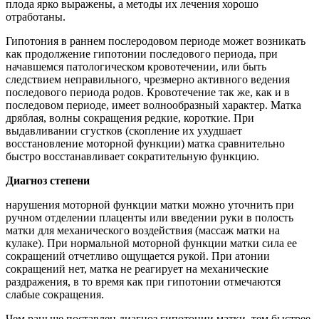
плода ярко выражены, а методы их лечения хорошо
отработаны.
Гипотония в раннем послеродовом периоде может возникать
как продолжение гипотонии последового периода, при
начавшемся патологическом кровотечении, или быть
следствием неправильного, чрезмерно активного ведения
последового периода родов. Кровотечение так же, как и в
последовом периоде, имеет волнообразный характер. Матка
дряблая, волны сокращения редкие, короткие. При
выдавливании сгустков (скопление их ухудшает
восстановление моторной функции) матка сравнительно
быстро восстанавливает сократительную функцию.
Диагноз степени
нарушения моторной функции матки можно уточнить при
ручном отделении плаценты или введении руки в полость
матки для механического воздействия (массаж матки на
кулаке). При нормальной моторной функции матки сила ее
сокращений отчетливо ощущается рукой. При атонии
сокращений нет, матка не реагирует на механические
раздражения, в то время как при гипотонии отмечаются
слабые сокращения.
Чем раньше поставлен диагноз гипотонии матки, тем быстрее