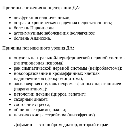
Причины снижения концентрации ДА:
дисфункция надпочечников;
острая и хроническая сердечная недостаточность;
болезнь Паркинсона;
аутоиммунные заболевания (коллагеноз);
болезнь Аддисона.
Причины повышенного уровня ДА:
опухоль центральной/периферической нервной системы
(ганглионарная неврома);
рак симпатической нервной системы (нейробластома);
новообразование в хромаффинных клетках
надпочечников (феохромоцитома);
альвеолярная опухоль нехромаффинных параганглиев
(параганглиома);
патологии печени (цирроз, гепатит);
сахарный диабет;
состояние стресса;
обширные травмы, ожоги;
психические расстройства (шизофрения).
Дофамин — это нейромедиатор, который играет