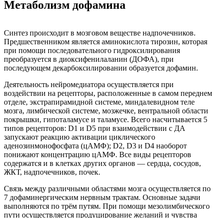
Метаболизм дофамина
Синтез происходит в мозговом веществе надпочечников.
Предшественником является аминокислота тирозин, которая
при помощи последовательного гидроксилирования
преобразуется в диоксифенилаланин (ДОФА), при
последующем декарбоксилировании образуется дофамин.
Деятельность нейромедиатора осуществляется при
воздействии на рецепторы, расположенные в самом переднем
отделе, экстрапирамидной системе, миндалевидном теле
мозга, лимбической системе, мозжечке, вентральной области
покрышки, гипоталамусе и таламусе. Всего насчитывается 5
типов рецепторов: D1 и D5 при взаимодействии с ДА
запускают реакцию активации циклического
аденозинмонофосфата (цАМФ); D2, D3 и D4 наоборот
понижают концентрацию цАМФ. Все виды рецепторов
содержатся и в клетках других органов — сердца, сосудов,
ЖКТ, надпочечников, почек.
Связь между различными областями мозга осуществляется по
7 дофаминергическим нервным трактам. Основные задачи
выполняются по трём путям. При помощи мезолимбического
пути осуществляется продуцирование желаний и чувства