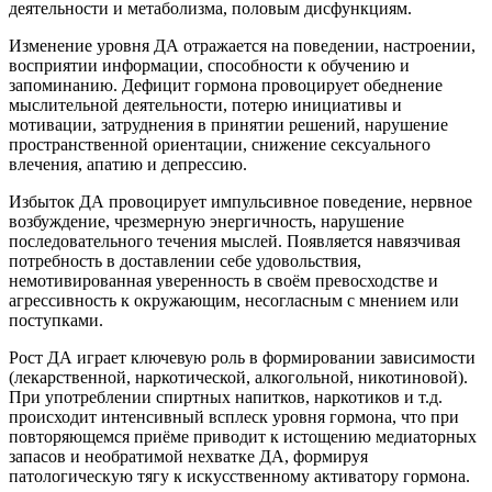
деятельности и метаболизма, половым дисфункциям.
Изменение уровня ДА отражается на поведении, настроении,
восприятии информации, способности к обучению и
запоминанию. Дефицит гормона провоцирует обеднение
мыслительной деятельности, потерю инициативы и
мотивации, затруднения в принятии решений, нарушение
пространственной ориентации, снижение сексуального
влечения, апатию и депрессию.
Избыток ДА провоцирует импульсивное поведение, нервное
возбуждение, чрезмерную энергичность, нарушение
последовательного течения мыслей. Появляется навязчивая
потребность в доставлении себе удовольствия,
немотивированная уверенность в своём превосходстве и
агрессивность к окружающим, несогласным с мнением или
поступками.
Рост ДА играет ключевую роль в формировании зависимости
(лекарственной, наркотической, алкогольной, никотиновой).
При употреблении спиртных напитков, наркотиков и т.д.
происходит интенсивный всплеск уровня гормона, что при
повторяющемся приёме приводит к истощению медиаторных
запасов и необратимой нехватке ДА, формируя
патологическую тягу к искусственному активатору гормона.