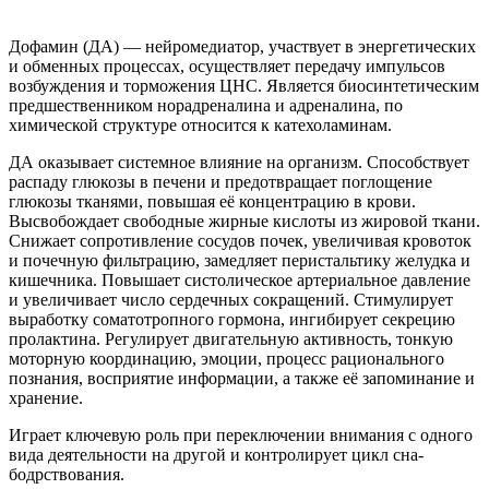
Дофамин (ДА) — нейромедиатор, участвует в энергетических
и обменных процессах, осуществляет передачу импульсов
возбуждения и торможения ЦНС. Является биосинтетическим
предшественником норадреналина и адреналина, по
химической структуре относится к катехоламинам.
ДА оказывает системное влияние на организм. Способствует
распаду глюкозы в печени и предотвращает поглощение
глюкозы тканями, повышая её концентрацию в крови.
Высвобождает свободные жирные кислоты из жировой ткани.
Снижает сопротивление сосудов почек, увеличивая кровоток
и почечную фильтрацию, замедляет перистальтику желудка и
кишечника. Повышает систолическое артериальное давление
и увеличивает число сердечных сокращений. Стимулирует
выработку соматотропного гормона, ингибирует секрецию
пролактина. Регулирует двигательную активность, тонкую
моторную координацию, эмоции, процесс рационального
познания, восприятие информации, а также её запоминание и
хранение.
Играет ключевую роль при переключении внимания с одного
вида деятельности на другой и контролирует цикл сна-
бодрствования.