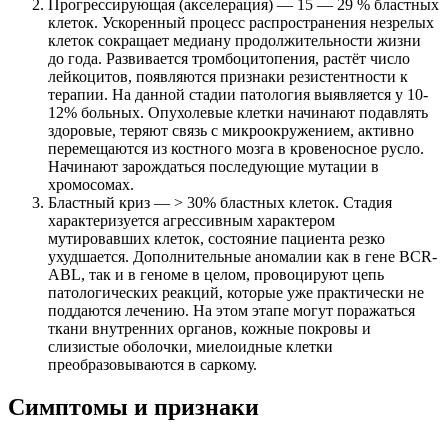
Прогрессирующая (акселерация) — 15 — 29 % бластных
клеток. Ускоренный процесс распространения незрелых
клеток сокращает медиану продолжительности жизни
до года. Развивается тромбоцитопения, растёт число
лейкоцитов, появляются признаки резистентности к
терапии. На данной стадии патология выявляется у 10-
12% больных. Опухолевые клетки начинают подавлять
здоровые, теряют связь с микроокружением, активно
перемещаются из костного мозга в кровеносное русло.
Начинают зарождаться последующие мутации в
хромосомах.
Бластный криз — > 30% бластных клеток. Стадия
характеризуется агрессивным характером
мутировавших клеток, состояние пациента резко
ухудшается. Дополнительные аномалии как в гене BCR-
ABL, так и в геноме в целом, провоцируют цепь
патологических реакций, которые уже практически не
поддаются лечению. На этом этапе могут поражаться
ткани внутренних органов, кожные покровы и
слизистые оболочки, миелоидные клетки
преобразовываются в саркому.
Симптомы и признаки