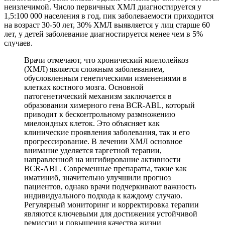
неизлечимой. Число первичных ХМЛ диагностируется у
1,5:100 000 населения в год, пик заболеваемости приходится
на возраст 30-50 лет, 30% ХМЛ выявляется у лиц старше 60
лет, у детей заболевание диагностируется менее чем в 5%
случаев.
Врачи отмечают, что хронический миелолейкоз
(ХМЛ) является сложным заболеванием,
обусловленным генетическими изменениями в
клетках костного мозга. Основной
патогенетический механизм заключается в
образовании химерного гена BCR-ABL, который
приводит к бесконтрольному размножению
миелоидных клеток. Это объясняет как
клинические проявления заболевания, так и его
прогрессирование. В лечении ХМЛ основное
внимание уделяется таргетной терапии,
направленной на ингибирование активности
BCR-ABL. Современные препараты, такие как
иматиниб, значительно улучшили прогноз
пациентов, однако врачи подчеркивают важность
индивидуального подхода к каждому случаю.
Регулярный мониторинг и корректировка терапии
являются ключевыми для достижения устойчивой
ремиссии и повышения качества жизни