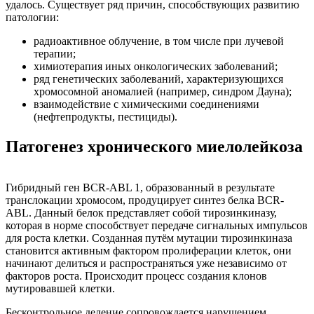
удалось. Существует ряд причин, способствующих развитию
патологии:
радиоактивное облучение, в том числе при лучевой
терапии;
химиотерапия иных онкологических заболеваний;
ряд генетических заболеваний, характеризующихся
хромосомной аномалией (например, синдром Дауна);
взаимодействие с химическими соединениями
(нефтепродукты, пестициды).
Патогенез хронического миелолейкоза
Гибридный ген BCR-ABL 1, образованный в результате
транслокации хромосом, продуцирует синтез белка BCR-
ABL. Данный белок представляет собой тирозинкиназу,
которая в норме способствует передаче сигнальных импульсов
для роста клетки. Созданная путём мутации тирозинкиназа
становится активным фактором пролиферации клеток, они
начинают делиться и распространяться уже независимо от
факторов роста. Происходит процесс создания клонов
мутировавшей клетки.
Бесконтрольное деление сопровождается нарушением