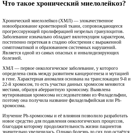
Что такое хронический миелолейкоз?
Хронический миелолейкоз (ХМЛ) — злокачественное
новообразование кроветворной ткани, сопровождающееся
прогрессирующей пролиферацией незрелых гранулоцитов.
Заболевание изначально обладает вялотекущим характером,
постепенно перетекая в стадию обострения с выраженной
симптоматикой и образованием системных нарушений.
Является одной из самых опасных и инвалидизирующих
болезней.
ХМЛ — первое онкологическое заболевание, у которого
определена связь между развитием канцерогенеза и мутацией
в гене. Характерная аномалия основана на транслокации 9-й и
22-й хромосом, то есть участки данных хромосом меняются
местами, образуя аберрантную хромосому. Выявлена
мутировавшая хромосома исследователями из Филадельфии,
поэтому она получила название филадельфийская или Ph-
хромосома.
Изучение Ph-хромосомы и её влияния позволило разработать
новое средство для подавления онкологических процессов,
благодаря которому продолжительность жизни пациентов
значительно увеличилась. Однако болезнь до сих пор остаётся