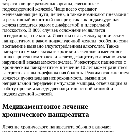
затрагивающие различные органы, связанные с
поджелудочной железой. Чаще всего страдают
желчевыводящие пути, печень, а также возникают пневмония
и реактивный выпотный плеврит, так как поджелудочная
железа находится рядом с диафрагмой и плевральной
плоскостью. В 80% случаев осложнением является
псевдокиста, а не киста. Известна связь между хроническим
панкреатитом и раком поджелудочной железы, особенно если
воспаление вызвано злоупотреблением алкоголем. Также
панкреатит может вызвать эрозивно-язвенные изменения в
пищеварительном тракте и железодефицитную анемию из-за
нарушений всасываемости железа. У некоторых пациентов с
хроническим панкреатитом в течение 10 лет может развиться
гастроэзофагально-рефлюксная болезнь. Редким осложнением
является дуоденальная непроходимость, вызванная
неправильной передачей импульсов мышцам, отвечающим за
работу просвета между двенадцатиперстной кишкой и
поджелудочной железой.
Медикаментозное лечение
хронического панкреатита
Лечение хронического панкреатита обычно включает