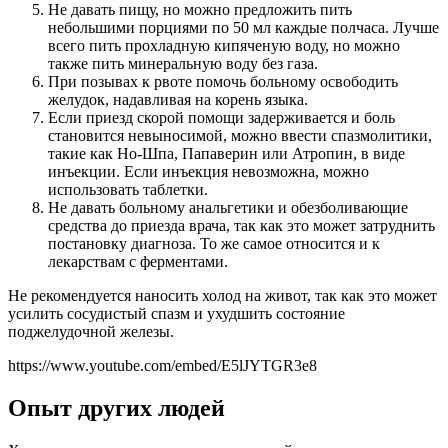
Не давать пищу, но можно предложить пить
небольшими порциями по 50 мл каждые полчаса. Лучше
всего пить прохладную кипяченую воду, но можно
также пить минеральную воду без газа.
При позывах к рвоте помочь больному освободить
желудок, надавливая на корень языка.
Если приезд скорой помощи задерживается и боль
становится невыносимой, можно ввести спазмолитики,
такие как Но-Шпа, Папаверин или Атропин, в виде
инъекции. Если инъекция невозможна, можно
использовать таблетки.
Не давать больному анальгетики и обезболивающие
средства до приезда врача, так как это может затруднить
постановку диагноза. То же самое относится и к
лекарствам с ферментами.
Не рекомендуется наносить холод на живот, так как это может
усилить сосудистый спазм и ухудшить состояние
поджелудочной железы.
https://www.youtube.com/embed/E5lJYTGR3e8
Опыт других людей