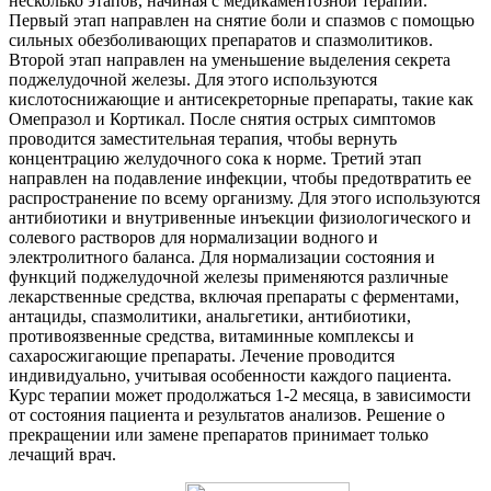
несколько этапов, начиная с медикаментозной терапии.
Первый этап направлен на снятие боли и спазмов с помощью
сильных обезболивающих препаратов и спазмолитиков.
Второй этап направлен на уменьшение выделения секрета
поджелудочной железы. Для этого используются
кислотоснижающие и антисекреторные препараты, такие как
Омепразол и Кортикал. После снятия острых симптомов
проводится заместительная терапия, чтобы вернуть
концентрацию желудочного сока к норме. Третий этап
направлен на подавление инфекции, чтобы предотвратить ее
распространение по всему организму. Для этого используются
антибиотики и внутривенные инъекции физиологического и
солевого растворов для нормализации водного и
электролитного баланса. Для нормализации состояния и
функций поджелудочной железы применяются различные
лекарственные средства, включая препараты с ферментами,
антациды, спазмолитики, анальгетики, антибиотики,
противоязвенные средства, витаминные комплексы и
сахаросжигающие препараты. Лечение проводится
индивидуально, учитывая особенности каждого пациента.
Курс терапии может продолжаться 1-2 месяца, в зависимости
от состояния пациента и результатов анализов. Решение о
прекращении или замене препаратов принимает только
лечащий врач.