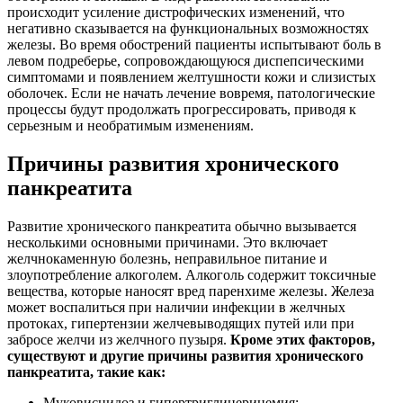
происходит усиление дистрофических изменений, что
негативно сказывается на функциональных возможностях
железы. Во время обострений пациенты испытывают боль в
левом подреберье, сопровождающуюся диспепсическими
симптомами и появлением желтушности кожи и слизистых
оболочек. Если не начать лечение вовремя, патологические
процессы будут продолжать прогрессировать, приводя к
серьезным и необратимым изменениям.
Причины развития хронического
панкреатита
Развитие хронического панкреатита обычно вызывается
несколькими основными причинами. Это включает
желчнокаменную болезнь, неправильное питание и
злоупотребление алкоголем. Алкоголь содержит токсичные
вещества, которые наносят вред паренхиме железы. Железа
может воспалиться при наличии инфекции в желчных
протоках, гипертензии желчевыводящих путей или при
забросе желчи из желчного пузыря.
Кроме этих факторов,
существуют и другие причины развития хронического
панкреатита, такие как:
Муковисцидоз и гипертриглицеринемия;