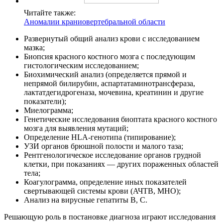
Читайте также:
Аномалии краниовертебральной области
Развернутый общий анализ крови с исследованием
мазка;
Биопсия красного костного мозга с последующим
гистологическим исследованием;
Биохимический анализ (определяется прямой и
непрямой билирубин, аспартатаминотрансфераза,
лактатдегидрогеназа, мочевина, креатинин и другие
показатели);
Миелограмма;
Генетические исследования биоптата красного костного
мозга для выявления мутаций;
Определение HLA-генотипа (типирование);
УЗИ органов брюшной полости и малого таза;
Рентгенологическое исследование органов грудной
клетки, при показаниях — других пораженных областей
тела;
Коагулограмма, определение иных показателей
свертывающей системы крови (АЧТВ, МНО);
Анализ на вирусные гепатиты В, С.
Решающую роль в постановке диагноза играют исследования