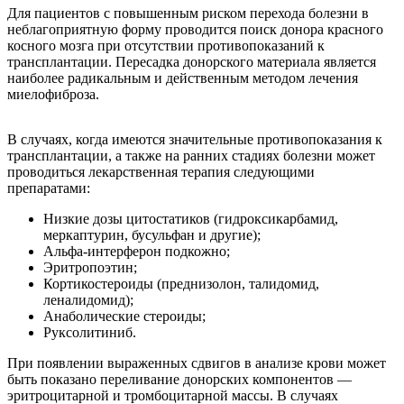
Для пациентов с повышенным риском перехода болезни в
неблагоприятную форму проводится поиск донора красного
косного мозга при отсутствии противопоказаний к
трансплантации. Пересадка донорского материала является
наиболее радикальным и действенным методом лечения
миелофиброза.
В случаях, когда имеются значительные противопоказания к
трансплантации, а также на ранних стадиях болезни может
проводиться лекарственная терапия следующими
препаратами:
Низкие дозы цитостатиков (гидроксикарбамид,
меркаптурин, бусульфан и другие);
Альфа-интерферон подкожно;
Эритропоэтин;
Кортикостероиды (преднизолон, талидомид,
леналидомид);
Анаболические стероиды;
Руксолитиниб.
При появлении выраженных сдвигов в анализе крови может
быть показано переливание донорских компонентов —
эритроцитарной и тромбоцитарной массы. В случаях