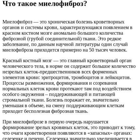
Что такое миелофиброз?
Миелофиброз — это хроническая болезнь кроветворных
органов и системы крови, характеризующаяся появлением в
красном костном мозге аномально большого количества
фиброзной (грубой соединительной) ткани. Это редкое
заболевание, по данным научной литературы один случай
миелофиброза приходится примерно на 50 тысяч человек.
Красный костный мозг — это главный кроветворный орган
человеческого тела, в норме он содержит большое количество
незрелых клеток-предшественников всех форменных
элементов крови: эритроцитов, тромбоцитов и лейкоцитов.
Процессы размножения, формирования и созревания
нормальных клеток крови протекают там под воздействием
особого окружения – поддерживающей и питающей
стромальной ткани. Болезнь поражает ее, значительно
уменьшая в объеме, на смену поддерживающим клеткам
приходит бесполезная фиброзная ткань.
При миелофиброзе в первую очередь нарушается
формирование зрелых кровяных клеток, это приводит к тому,
что очаги кроветворения появляются в «запасных» органах:
селезенке и печени. Селезенка значительно увеличивается в