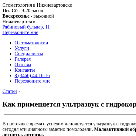
Стоматология в Нижневартовске
Пн- Сб
- 9-20 часов
Воскресенье
- выходной
Нижневартовск
Рябиновый бульвар, 11
Перезвоните мне
О стоматологии
Услуги
Специалисты
Галерея
Отзывы
Контакты
8 (3466) 44-16-16
Перезвоните мне
Статьи
›
Как применяется ультразвук с гидроко
В настоящее время с успехом используется ультразвук с гидрок
сегодня эти диагнозы заметно помолодели.
Малоактивный обра
артриты, артрозы.