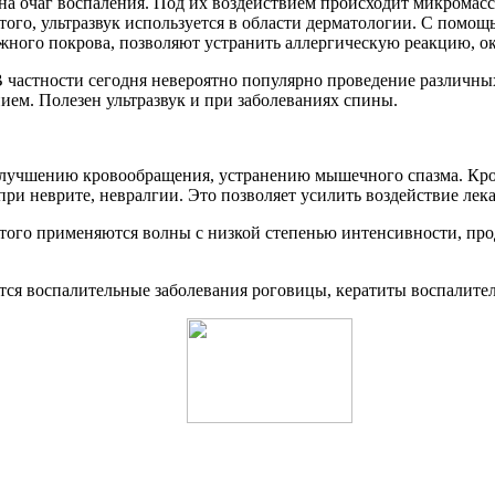
на очаг воспаления. Под их воздействием происходит микромасс
ого, ультразвук используется в области дерматологии. С помощ
жного покрова, позволяют устранить аллергическую реакцию, 
В частности сегодня невероятно популярно проведение различн
ием. Полезен ультразвук и при заболеваниях спины.
 улучшению кровообращения, устранению мышечного спазма. Кроме
ри неврите, невралгии. Это позволяет усилить воздействие лек
 этого применяются волны с низкой степенью интенсивности, пр
ся воспалительные заболевания роговицы, кератиты воспалител