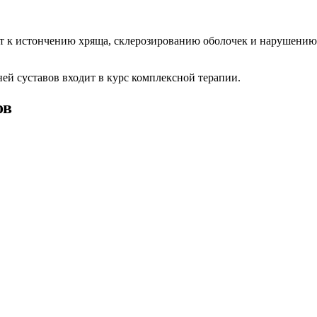
дят к истончению хряща, склерозированию оболочек и нарушени
ней суставов входит в курс комплексной терапии.
ов