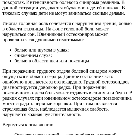
поворотах. Интенсивность болевого синдрома различна. В
данной ситуации ухудшается обучаемость детей в школе. В
тяжелых случаях дети не могут заниматься своими делами.
Иногда головная боль сочетается с нарушением зрения, болью
в области глазницы. На фоне головной боли может
нарушаться сон. Ювенильный остеохондроз может
проявляться следующими симптомами:
болью или шумом в ушах;
снижением слуха;
болью в области шеи или поясницы.
При поражении грудного отдела болевой синдром может
ощущаться в области сердца. Данное состояние часто
ошибочно признается за стенокардию. Грудной остеохондроз
диагностируется довольно редко. При поражении
поясничного отдела боль может отдавать в спину или бедра. В
редких случаях при ювенильном остеохондрозе позвоночника
могут страдать нервные корешки. При этом появляется
стреляющая боль, наблюдается мышечная слабость,
нарушается кожная чувствительность.
Вернуться к оглавлению
Остеохондроз у детей — это проблема, о которой