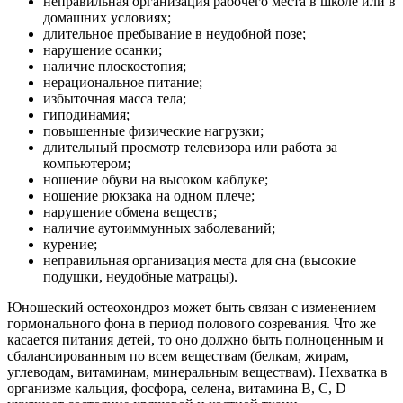
неправильная организация рабочего места в школе или в
домашних условиях;
длительное пребывание в неудобной позе;
нарушение осанки;
наличие плоскостопия;
нерациональное питание;
избыточная масса тела;
гиподинамия;
повышенные физические нагрузки;
длительный просмотр телевизора или работа за
компьютером;
ношение обуви на высоком каблуке;
ношение рюкзака на одном плече;
нарушение обмена веществ;
наличие аутоиммунных заболеваний;
курение;
неправильная организация места для сна (высокие
подушки, неудобные матрацы).
Юношеский остеохондроз может быть связан с изменением
гормонального фона в период полового созревания. Что же
касается питания детей, то оно должно быть полноценным и
сбалансированным по всем веществам (белкам, жирам,
углеводам, витаминам, минеральным веществам). Нехватка в
организме кальция, фосфора, селена, витамина B, C, D