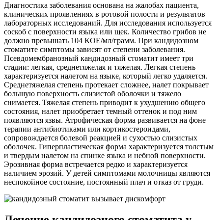
Диагностика заболевания основана на жалобах пациента,
клинических проявлениях в ротовой полости и результатов
лабораторных исследований. Для исследования используется
соскоб с поверхности языка или щек. Количество грибов не
должно превышать 104 КОЕ/мл/грамм. При кандидозном
стоматите симптомы зависят от степени заболевания.
Псевдомембранозный кандидозный стоматит имеет три
стадии: легкая, среднетяжелая и тяжелая. Легкая степень
характеризуется налетом на языке, который легко удаляется.
Среднетяжелая степень протекает сложнее, налет покрывает
большую поверхность слизистой оболочки и тяжело
снимается. Тяжелая степень приводит к ухудшению общего
состояния, налет приобретает темный оттенок и под ним
появляются язвы. Атрофическая форма развивается на фоне
терапии антибиотиками или кортикостероидами,
сопровождается болевой реакцией и сухостью слизистых
оболочек. Гиперпластическая форма характеризуется толстым
и твердым налетом на спинке языка и небной поверхности.
Эрозивная форма встречается редко и характеризуется
наличием эрозий. У детей симптомами молочницы являются
неспокойное состояние, постоянный плач и отказ от груди.
Лечение кандидозного стоматита у