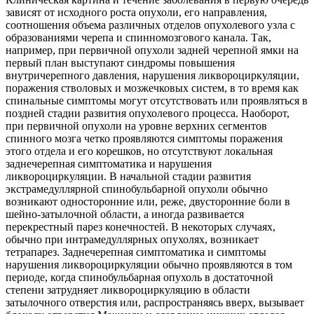
зависят от исходного роста опухоли, его направления,
соотношения объема различных отделов опухолевого узла с
образованиями черепа и спинномозгового канала. Так,
например, при первичной опухоли задней черепной ямки на
первый план выступают синдромы повышения
внутричерепного давления, нарушения ликвороциркуляции,
поражения стволовых и мозжечковых систем, в то время как
спинальные симптомы могут отсутствовать или проявляться в
поздней стадии развития опухолевого процесса. Наоборот,
при первичной опухоли на уровне верхних сегментов
спинного мозга четко проявляются симптомы поражения
этого отдела и его корешков, но отсутствуют локальная
заднечерепная симптоматика и нарушения
ликвороциркуляции. В начальной стадии развития
экстрамедуллярной спинобульбарной опухоли обычно
возникают односторонние или, реже, двусторонние боли в
шейно-затылочной области, а иногда развивается
перекрестный парез конечностей. В некоторых случаях,
обычно при интрамедуллярных опухолях, возникает
тетрапарез. Заднечерепная симптоматика и симптомы
нарушения ликвороциркуляции обычно проявляются в том
периоде, когда спинобульбарная опухоль в достаточной
степени затрудняет ликвороциркуляцию в области
затылочного отверстия или, распространяясь вверх, вызывает