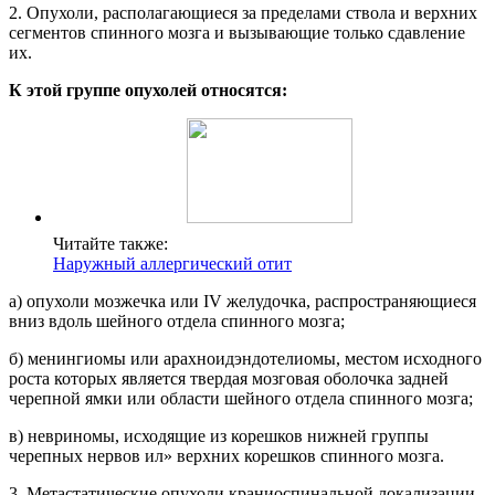
2. Опухоли, располагающиеся за пределами ствола и верхних
сегментов спинного мозга и вызывающие только сдавление
их.
К этой группе опухолей относятся:
Читайте также:
Наружный аллергический отит
а) опухоли мозжечка или IV желудочка, распространяющиеся
вниз вдоль шейного отдела спинного мозга;
б) менингиомы или арахноидэндотелиомы, местом исходного
роста которых является твердая мозговая оболочка задней
черепной ямки или области шейного отдела спинного мозга;
в) невриномы, исходящие из корешков нижней группы
черепных нервов ил» верхних корешков спинного мозга.
3. Метастатические опухоли краниоспинальной локализации.