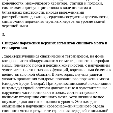
конечностях, мозжечкового характера, статики и походки,
симптомами дисфункции ствола в виде нистагма и
бульварных расстройств, иногда выраженными
расстройствами дыхания, сердечно-сосудистой деятельности,
симптомами поражения черепных нервов на уровне задней
черепной ямки.
3.
Синдром поражения верхних сегментов спинного мозга и
его корешков
, характеризующийся спастическим тетрапарезом, на фоне
которого часто обнаруживаются сегментарного типа атрофии
мышц плечевого пояса и верхних конечностей, с нарушением
чувствительности и тазовых функций, корешковыми болями в
шейно-затылочной области. В некоторых случаях удается
уловить проявления синдрома половинного поражения мозга
(синдром Броун-Секара). При краниоспинальной локализации
интрамедуллярной опухоли двигательные и чувствительные
нарушения часто возникают в зонах, соответствующих
шейному утолщению спинного мозга, хотя нижний полюс
опухоли редко достигает данного уровня. Это находит
объяснение в нарушении кровоснабжения шейного отдела
спинного мозга в результате сдавления передней спинальной