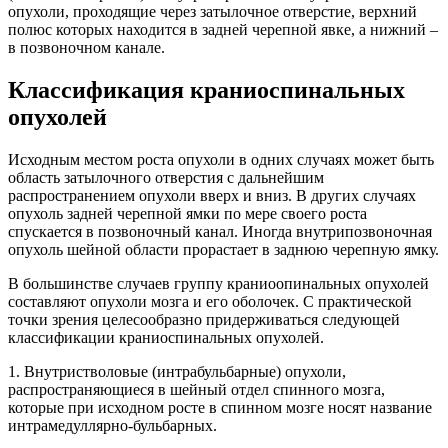
опухоли, проходящие через затылочное отверстие, верхний
полюс которых находится в задней черепной явке, а нижний –
в позвоночном канале.
Классификация краниоспинальных
опухолей
Исходным местом роста опухоли в одних случаях может быть
область затылочного отверстия с дальнейшим
распространением опухоли вверх и вниз. В других случаях
опухоль задней черепной ямки по мере своего роста
спускается в позвоночный канал. Иногда внутрипозвоночная
опухоль шейной области прорастает в заднюю черепную ямку.
В большинстве случаев группу краниоопинальных опухолей
составляют опухоли мозга и его оболочек. С практической
точки зрения целесообразно придерживаться следующей
классификации краниоспинальных опухолей.
1. Внутристволовые (интрабульбарные) опухоли,
распространяющиеся в шейный отдел спинного мозга,
которые при исходном росте в спинном мозге носят название
интрамедуллярно-бульбарных.