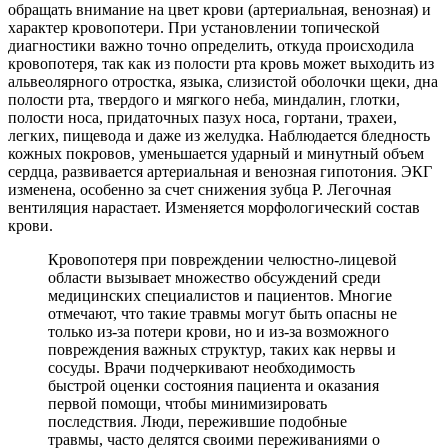
обращать внимание на цвет крови (артериальная, венозная) и
характер кровопотери. При установлении топической
диагностики важно точно определить, откуда происходила
кровопотеря, так как из полости рта кровь может выходить из
альвеолярного отростка, языка, слизистой оболочки щеки, дна
полости рта, твердого и мягкого неба, миндалин, глотки,
полости носа, придаточных пазух носа, гортани, трахеи,
легких, пищевода и даже из желудка. Наблюдается бледность
кожных покровов, уменьшается ударный и минутный объем
сердца, развивается артериальная и венозная гипотония. ЭКГ
изменена, особенно за счет снижения зубца Р. Легочная
вентиляция нарастает. Изменяется морфологический состав
крови.
Кровопотеря при повреждении челюстно-лицевой
области вызывает множество обсуждений среди
медицинских специалистов и пациентов. Многие
отмечают, что такие травмы могут быть опасны не
только из-за потери крови, но и из-за возможного
повреждения важных структур, таких как нервы и
сосуды. Врачи подчеркивают необходимость
быстрой оценки состояния пациента и оказания
первой помощи, чтобы минимизировать
последствия. Люди, пережившие подобные
травмы, часто делятся своими переживаниями о