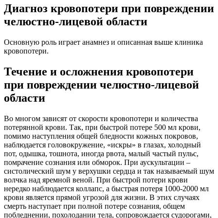
Диагноз кровопотери при повреждении
челюстно-лицевой области
Основную роль играет анамнез и описанная выше клиника
кровопотери.
Течение и осложнения кровопотери
при повреждении челюстно-лицевой
области
Во многом зависят от скорости кровопотери и количества
потерянной крови. Так, при быстрой потере 500 мл крови,
помимо наступления общей бледности кожных покровов,
наблюдается головокружение, «искры» в глазах, холодный
пот, одышка, тошнота, иногда рвота, малый частый пульс,
помрачение сознания или обморок. При аускультации –
систолический шум у верхушки сердца и так называемый шум
волчка над яремной веной. При быстрой потери крови
нередко наблюдается коллапс, а быстрая потеря 1000-2000 мл
крови является прямой угрозой для жизни. В этих случаях
смерть наступает при полной потере сознания, общем
побледнении, похолодании тела, сопровождается судорогами,