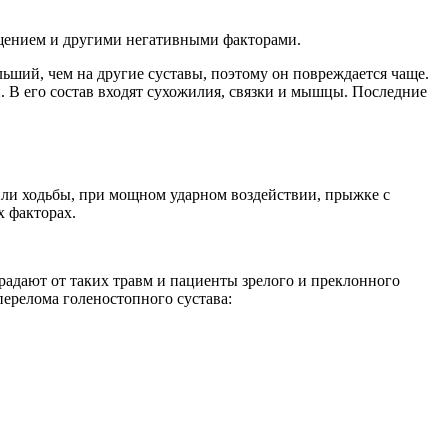
ещением и другими негативными факторами.
ольший, чем на другие суставы, поэтому он повреждается чаще.
 В его состав входят сухожилия, связки и мышцы. Последние
 или ходьбы, при мощном ударном воздействии, прыжке с
 факторах.
радают от таких травм и пациенты зрелого и преклонного
ерелома голеностопного сустава: