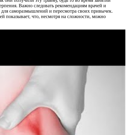
к они получили эту травму, будь то во время занятий
терпения. Важно следовать рекомендациям врачей и
д для саморазмышлений и пересмотра своих привычек.
й показывает, что, несмотря на сложности, можно