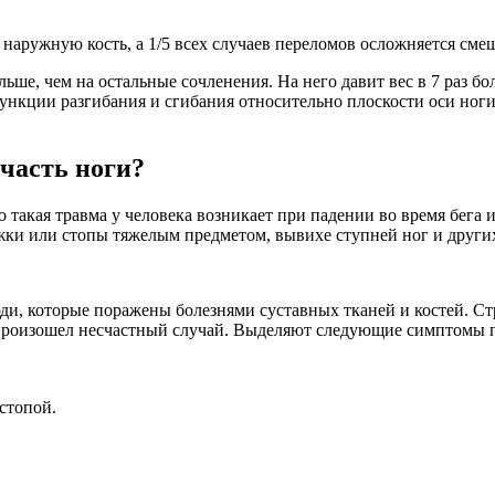
 наружную кость, а 1/5 всех случаев переломов осложняется см
льше, чем на остальные сочленения. На него давит вес в 7 раз б
нкции разгибания и сгибания относительно плоскости оси ноги.
 часть ноги?
о такая травма у человека возникает при падении во время бега
ки или стопы тяжелым предметом, вывихе ступней ног и других
ди, которые поражены болезнями суставных тканей и костей. Ст
о произошел несчастный случай. Выделяют следующие симптомы п
стопой.