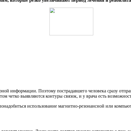
иям, которые резко увеличивают период лечения и реабилита
рной информации. Поэтому пострадавшего человека сразу отпра
том четко выявляются контуры связок, и у врача есть возможнос
понадобиться использование магнитно-резонансной или компьют