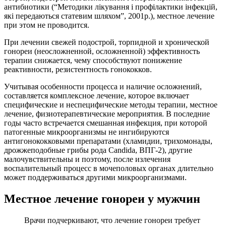
антибиотики (“Методики лікування i профілактики інфекцій,
які передаються статевим шляхом”, 2001р.), местное лечение
при этом не проводится.
При лечении свежей подострой, торпидной и хронической
гонореи (неосложненной, осложненной) эффективность
терапии снижается, чему способствуют понижение
реактивности, резистентность гонококков.
Учитывая особенности процесса и наличие осложнений,
составляется комплексное лечение, которое включает
специфические и неспецифические методы терапии, местное
лечение, физиотерапевтические мероприятия. В последние
годы часто встречается смешанная инфекция, при которой
патогенные микроорганизмы не ингибируются
антигонококковыми препаратами (хламидии, трихомонады,
дрожжеподобные грибы рода Candida, ВПГ-2), другие
малочувствительны и поэтому, после излечения
воспалительный процесс в мочеполовых органах длительно
может поддерживаться другими микроорганизмами.
Местное лечение гонореи у мужчин
Врачи подчеркивают, что лечение гонореи требует