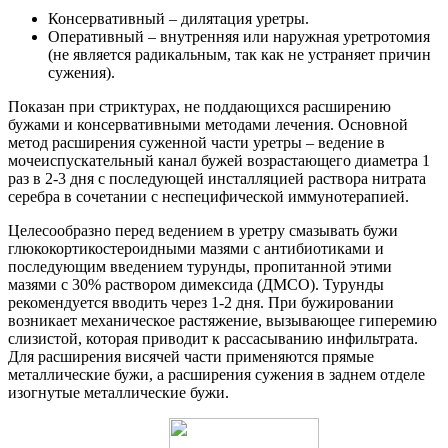
Консервативный – дилятация уретры.
Оперативный – внутренняя или наружная уретротомия
(не является радикальным, так как не устраняет причин
сужения).
Показан при стриктурах, не поддающихся расширению
бужами и консервативными методами лечения. Основной
метод расширения суженной части уретры – ведение в
мочеиспускательный канал бужей возрастающего диаметра 1
раз в 2-3 дня с последующей инсталляцией раствора нитрата
серебра в сочетании с неспецифической иммунотерапией.
Целесообразно перед ведением в уретру смазывать бужи
глюкокортикостероидными мазями с антибиотиками и
последующим введением турунды, пропитанной этими
мазями с 30% раствором димексида (ДМСО). Турунды
рекомендуется вводить через 1-2 дня. При бужировании
возникает механическое растяжение, вызывающее гиперемию
слизистой, которая приводит к рассасыванию инфильтрата.
Для расширения висячей части применяются прямые
металлические бужи, а расширения сужения в заднем отделе
изогнутые металлические бужи.