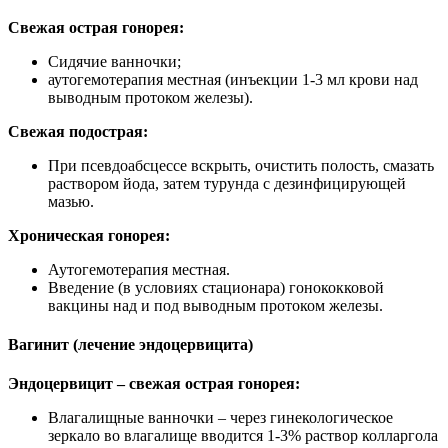
Свежая острая гонорея:
Сидячие ванночки;
аутогемотерапия местная (инъекции 1-3 мл крови над
выводным протоком железы).
Свежая подострая:
При псевдоабсцессе вскрыть, очистить полость, смазать
раствором йода, затем турунда с дезинфицирующей
мазью.
Хроническая гонорея:
Аутогемотерапия местная.
Введение (в условиях стационара) гонококковой
вакцины над и под выводным протоком железы.
Вагинит (лечение эндоцервицита)
Эндоцервицит – свежая острая гонорея:
Влагалищные ванночки – через гинекологическое
зеркало во влагалище вводится 1-3% раствор колларгола