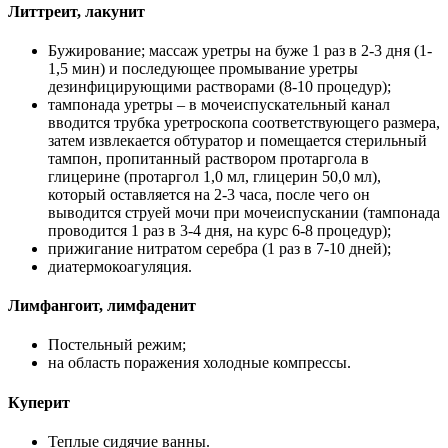
Литтреит, лакунит
Бужирование; массаж уретры на буже 1 раз в 2-3 дня (1-
1,5 мин) и последующее промывание уретры
дезинфицирующими растворами (8-10 процедур);
тампонада уретры – в мочеиспускательный канал
вводится трубка уретроскопа соответствующего размера,
затем извлекается обтуратор и помещается стерильный
тампон, пропитанный раствором протаргола в
глицерине (протаргол 1,0 мл, глицерин 50,0 мл),
который оставляется на 2-3 часа, после чего он
выводится струей мочи при мочеиспускании (тампонада
проводится 1 раз в 3-4 дня, на курс 6-8 процедур);
прижигание нитратом серебра (1 раз в 7-10 дней);
диатермокоагуляция.
Лимфангоит, лимфаденит
Постельный режим;
на область поражения холодные компрессы.
Куперит
Теплые сидячие ванны.