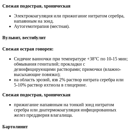
Свежая подострая, хроническая
Электрокоагуляция или прижигание нитратом серебра,
напаянным на зонд.
Аутогемотерапия (местная).
Вульвит, вестибулит
Свежая острая гонорея:
Сидячие ванночки при температуре +38°С по 10-15 мин;
обмывания гениталий; прокладки с
дезинфицирующими растворами; примочки (влажно-
высыхающие повязки);
на область эрозий, язв 2% раствор нитрата серебра или
5-10% раствор ихтиола в глицерине.
Свежая подострая, хроническая
прижигание напаянным на тонкий зонд нитратом
серебра или диатермокоагуляция инфицированных
желез преддверия влагалища.
Бартолинит