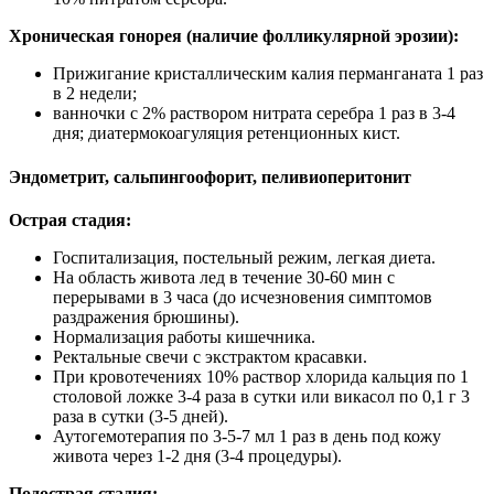
Хроническая гонорея (наличие фолликулярной эрозии):
Прижигание кристаллическим калия перманганата 1 раз
в 2 недели;
ванночки с 2% раствором нитрата серебра 1 раз в 3-4
дня; диатермокоагуляция ретенционных кист.
Эндометрит, сальпингоофорит, пеливиоперитонит
Острая стадия:
Госпитализация, постельный режим, легкая диета.
На область живота лед в течение 30-60 мин с
перерывами в 3 часа (до исчезновения симптомов
раздражения брюшины).
Нормализация работы кишечника.
Ректальные свечи с экстрактом красавки.
При кровотечениях 10% раствор хлорида кальция по 1
столовой ложке 3-4 раза в сутки или викасол по 0,1 г 3
раза в сутки (3-5 дней).
Аутогемотерапия по 3-5-7 мл 1 раз в день под кожу
живота через 1-2 дня (3-4 процедуры).
Подострая стадия: