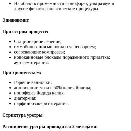
На область промежности фонофорез, ультразвук и
другие физиотерапевтические процедуры.
Эпидидимит
При остром процессе:
Стационарное лечение;
иммобилизация мошонки суспензорием;
согревающие компрессы;
новокаиновые блокады пораженного придатка;
аутогемотерапия.
При хроническом:
Горячие ванночки;
аппликации мази с 50% калия йодида;
ионофорез йодида калия;
диатермия;
парфиноозокеритотерапия.
Стриктура уретры
Расширение уретры проводится 2 методами: