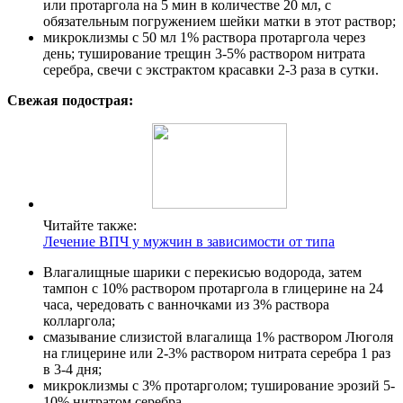
или протаргола на 5 мин в количестве 20 мл, с
обязательным погружением шейки матки в этот раствор;
микроклизмы с 50 мл 1% раствора протаргола через
день; туширование трещин 3-5% раствором нитрата
серебра, свечи с экстрактом красавки 2-3 раза в сутки.
Свежая подострая:
Читайте также:
Лечение ВПЧ у мужчин в зависимости от типа
Влагалищные шарики с перекисью водорода, затем
тампон с 10% раствором протаргола в глицерине на 24
часа, чередовать с ванночками из 3% раствора
колларгола;
смазывание слизистой влагалища 1% раствором Люголя
на глицерине или 2-3% раствором нитрата серебра 1 раз
в 3-4 дня;
микроклизмы с 3% протарголом; туширование эрозий 5-
10% нитратом серебра.