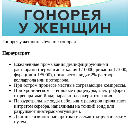
Гонорея у женщин. Лечение гонореи
Парауретрит
Ежедневные промывания дезинфицирующими
растворами (перманганат калия 1:10000, риванол 1:1000,
фурацилин 1:5000), после чего вводят 2% раствор
колларгола или протаргола.
При остром процессе местные согревающие компрессы.
При хроническом – тепловые процедуры; электрофорез
с препаратами йода; парафино-озокеритотерапия.
Парауретральные ходы небольших размеров прижигают
нитратом серебра, напаянным на тонкий зонд или
разрушают диатермокоагуляцией.
Длинные извилистые протоки иссекают хирургическим
путем.