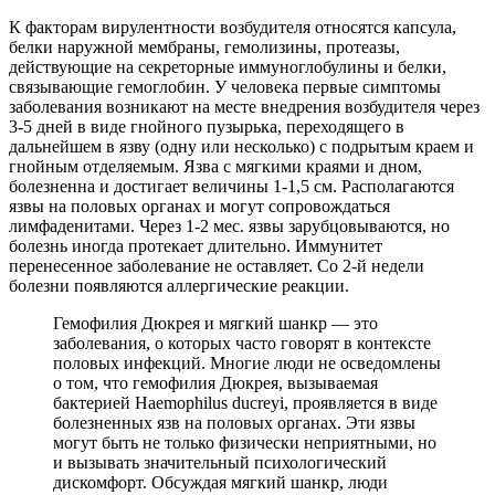
К факторам вирулентности возбудителя относятся капсула,
белки наружной мембраны, гемолизины, протеазы,
действующие на секреторные иммуноглобулины и белки,
связывающие гемоглобин. У человека первые симптомы
заболевания возникают на месте внедрения возбудителя через
3-5 дней в виде гнойного пузырька, переходящего в
дальнейшем в язву (одну или несколько) с подрытым краем и
гнойным отделяемым. Язва с мягкими краями и дном,
болезненна и достигает величины 1-1,5 см. Располагаются
язвы на половых органах и могут сопровождаться
лимфаденитами. Через 1-2 мес. язвы зарубцовываются, но
болезнь иногда протекает длительно. Иммунитет
перенесенное заболевание не оставляет. Со 2-й недели
болезни появляются аллергические реакции.
Гемофилия Дюкрея и мягкий шанкр — это
заболевания, о которых часто говорят в контексте
половых инфекций. Многие люди не осведомлены
о том, что гемофилия Дюкрея, вызываемая
бактерией Haemophilus ducreyi, проявляется в виде
болезненных язв на половых органах. Эти язвы
могут быть не только физически неприятными, но
и вызывать значительный психологический
дискомфорт. Обсуждая мягкий шанкр, люди