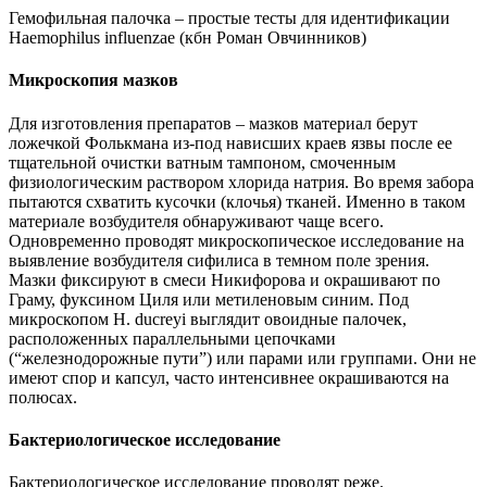
Гемофильная палочка – простые тесты для идентификации
Haemophilus influenzae (кбн Роман Овчинников)
Микроскопия мазков
Для изготовления препаратов – мазков материал берут
ложечкой Фолькмана из-под нависших краев язвы после ее
тщательной очистки ватным тампоном, смоченным
физиологическим раствором хлорида натрия. Во время забора
пытаются схватить кусочки (клочья) тканей. Именно в таком
материале возбудителя обнаруживают чаще всего.
Одновременно проводят микроскопическое исследование на
выявление возбудителя сифилиса в темном поле зрения.
Мазки фиксируют в смеси Никифорова и окрашивают по
Граму, фуксином Циля или метиленовым синим. Под
микроскопом Н. ducreyi выглядит овоидные палочек,
расположенных параллельными цепочками
(“железнодорожные пути”) или парами или группами. Они не
имеют спор и капсул, часто интенсивнее окрашиваются на
полюсах.
Бактериологическое исследование
Бактериологическое исследование проводят реже.