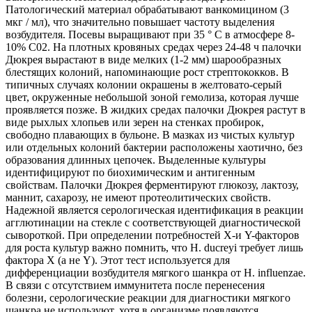
Патологический материал обрабатывают ванкомицином (3
мкг / мл), что значительно повышает частоту выделения
возбудителя. Посевы выращивают при 35 ° С в атмосфере 8-
10% С02. На плотных кровяных средах через 24-48 ч палочки
Дюкрея вырастают в виде мелких (1-2 мм) шарообразных
блестящих колоний, напоминающие рост стрептококков. В
типичных случаях колонии окрашены в желтовато-серый
цвет, окруженные небольшой зоной гемолиза, которая лучше
проявляется позже. В жидких средах палочки Дюкрея растут в
виде рыхлых хлопьев или зерен на стенках пробирок,
свободно плавающих в бульоне. В мазках из чистых культур
или отдельных колоний бактерии расположены хаотично, без
образования длинных цепочек. Выделенные культуры
идентифицируют по биохимическим и антигенным
свойствам. Палочки Дюкрея ферментируют глюкозу, лактозу,
маннит, сахарозу, не имеют протеолитических свойств.
Надежной является серологическая идентификация в реакции
агглютинации на стекле с соответствующей диагностической
сывороткой. При определении потребностей X-и Y-факторов
для роста культур важно помнить, что Н. ducreyi требует лишь
фактора X (а не Y). Этот тест используется для
дифференциации возбудителя мягкого шанкра от Н. influenzae.
В связи с отсутствием иммунитета после перенесения
болезни, серологические реакции для диагностики мягкого
шанкра не используют, хотя в организме появляются