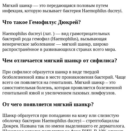
Мягкий шанкр — это передающаяся половым путем
инфекция, которую вызывает бактерия Haemophilus ducreyi.
Что такое Гемофилус Дюкрей?
Haemophilus ducreyi (лат. ) — вид грамотрицательных
бактерий рода гемофил (Haemophilus), вызывающая
венерическое заболевание — мягкий шанкр, широко
распространённое в развивающихся странах всего мира.
Чем отличается мягкий шанкр от сифилиса?
При сифилисе образуется шанкр в виде твердой
безболезненной язвы в месте проникновения бактерий. Чаще
всего он появляется на гениталиях. Мягкий шанкр – это
самостоятельная болезнь, которая проявляется болезненной
генитальной язвой и увеличением паховых лимфоузлов.
От чего появляется мягкий шанкр?
Шанкр образуется при попадании на кожу или слизистую
оболочку бактерии Haemophilus ducreyi – стрептобациллы
Дюкрея. Названа так по имени выделившего ее дерматолога.