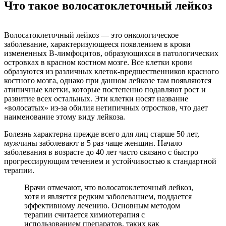
Что такое волосатоклеточный лейкоз
Волосатоклеточный лейкоз — это онкологическое
заболевание, характеризующееся появлением в крови
измененных В-лимфоцитов, образующихся в патологических
островках в красном костном мозге. Все клетки крови
образуются из различных клеток-предшественников красного
костного мозга, однако при данном лейкозе там появляются
атипичные клетки, которые постепенно подавляют рост и
развитие всех остальных. Эти клетки носят название
«волосатых» из-за обилия нетипичных отростков, что дает
наименование этому виду лейкоза.
Болезнь характерна прежде всего для лиц старше 50 лет,
мужчины заболевают в 5 раз чаще женщин. Начало
заболевания в возрасте до 40 лет часто связано с быстро
прогрессирующим течением и устойчивостью к стандартной
терапии.
Врачи отмечают, что волосатоклеточный лейкоз,
хотя и является редким заболеванием, поддается
эффективному лечению. Основным методом
терапии считается химиотерапия с
использованием препаратов, таких как