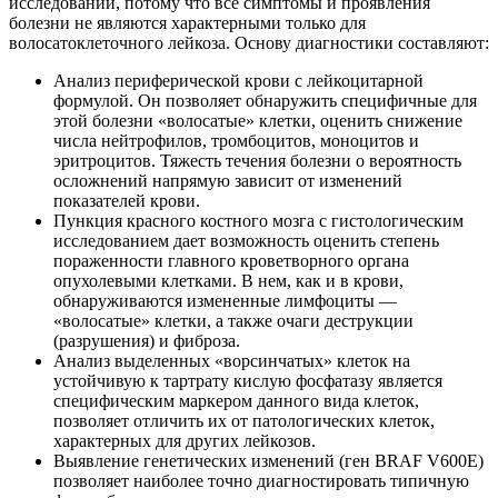
исследований, потому что все симптомы и проявления
болезни не являются характерными только для
волосатоклеточного лейкоза. Основу диагностики составляют:
Анализ периферической крови с лейкоцитарной
формулой. Он позволяет обнаружить специфичные для
этой болезни «волосатые» клетки, оценить снижение
числа нейтрофилов, тромбоцитов, моноцитов и
эритроцитов. Тяжесть течения болезни о вероятность
осложнений напрямую зависит от изменений
показателей крови.
Пункция красного костного мозга с гистологическим
исследованием дает возможность оценить степень
пораженности главного кроветворного органа
опухолевыми клетками. В нем, как и в крови,
обнаруживаются измененные лимфоциты —
«волосатые» клетки, а также очаги деструкции
(разрушения) и фиброза.
Анализ выделенных «ворсинчатых» клеток на
устойчивую к тартрату кислую фосфатазу является
специфическим маркером данного вида клеток,
позволяет отличить их от патологических клеток,
характерных для других лейкозов.
Выявление генетических изменений (ген BRAF V600E)
позволяет наиболее точно диагностировать типичную