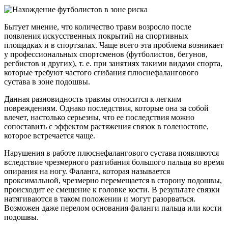
Бытует мнение, что количество травм возросло после
появления искусственных покрытий на спортивных
площадках и в спортзалах. Чаще всего эта проблема возникает
у профессиональных спортсменов (футболистов, бегунов,
регбистов и других), т. е. при занятиях такими видами спорта,
которые требуют частого сгибания плюснефалангового
сустава в зоне подошвы.
Данная разновидность травмы относится к легким
повреждениям. Однако последствия, которые она за собой
влечет, настолько серьезны, что ее последствия можно
сопоставить с эффектом растяжения связок в голеностопе,
которое встречается чаще.
Нарушения в работе плюснефалангового сустава появляются
вследствие чрезмерного разгибания большого пальца во время
опирания на ногу. Фаланга, которая называется
проксимальной, чрезмерно перемещается в сторону подошвы,
происходит ее смещение к головке кости. В результате связки
натягиваются в таком положении и могут разорваться.
Возможен даже перелом основания фаланги пальца или кости
подошвы.