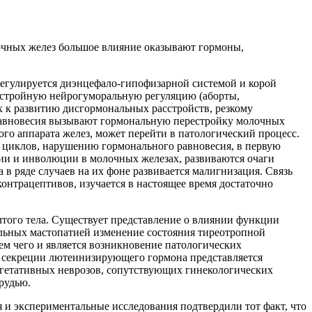
очных желез большое влияние оказывают гормоны,
егулируется диэнцефало-гипофизарной системой и корой
 стройную нейрогуморальную регуляцию (аборты,
х к развитию дисгормональных расстройств, резкому
равновесия вызывают гормональную перестройку молочных
ого аппарата желез, может перейти в патологический процесс.
 циклов, нарушению гормонального равновесия, в первую
ии и инволюции в молочных железах, развиваются очаги
в ряде случаев на их фоне развивается малигнизация. Связь
онтрацептивов, изучается в настоящее время достаточно
ого тела. Существует представление о влиянии функции
льных мастопатией изменение состояния тиреотропной
м чего и является возникновение патологических
и секреции лютеинизирующего гормона представляется
егетативных неврозов, сопутствующих гинекологических
рудью.
и экспериментальные исследования подтвердили тот факт, что