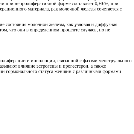
и при непролиферативной форме составляет 0,Н6%, при
рационного материала, рак молочной железы сочетается с
ие состояния молочной железы, как узловая и диффузная
ом, что они в определенном проценте случаев, но не
ролиферации и инволюции, связанной с фазами менструального
зывают влияние эстрогены и прогестерон, а также
ии гормонального статуса женщин с различными формами