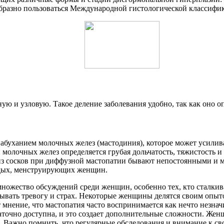
ообразно пользоваться Международной гистологической классиф
ю и узловую. Такое деление заболевания удобно, так как оно оп
буханием молочных желез (мастодиния), которое может усилива
и молочных желез определяется грубая дольчатость, тяжистость 
из сосков при диффузной мастопатии бывают непостоянными и м
лодых, менструирующих женщин.
множество обсуждений среди женщин, особенно тех, кто сталкив
зывать тревогу и страх. Некоторые женщины делятся своим опыто
ет мнение, что мастопатия часто воспринимается как нечто незна
аточно доступна, и это создает дополнительные сложности. Же
и. Важно помнить, что регулярные обследования и внимание к с