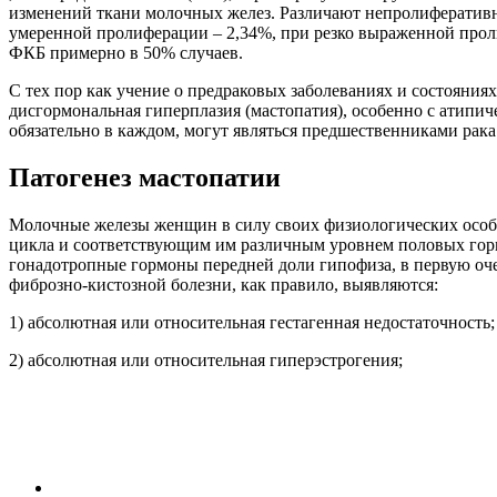
изменений ткани молочных желез. Различают непролифератив
умеренной пролиферации – 2,34%, при резко выраженной прол
ФКБ примерно в 50% случаев.
С тех пор как учение о предраковых заболеваниях и состояния
дисгормональная гиперплазия (мастопатия), особенно с атипич
обязательно в каждом, могут являться предшественниками рак
Патогенез мастопатии
Молочные железы женщин в силу своих физиологических особе
цикла и соответствующим им различным уровнем половых горм
гонадотропные гормоны передней доли гипофиза, в первую о
фиброзно-кистозной болезни, как правило, выявляются:
1) абсолютная или относительная гестагенная недостаточность;
2) абсолютная или относительная гиперэстрогения;