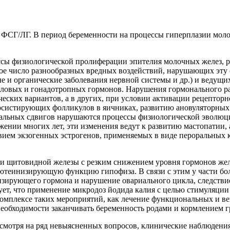
 ФСГ/ЛГ. В период беременности на процессы гиперплазии мол
ссы физиологической пролиферации эпителия молочных желез, р
шое число разнообразных вредных воздействий, нарушающих эту
 и органические заболевания нервной системы и др.) и ведущи
оловых и гонадотропных гормонов. Нарушения гормонального 
ческих вариантов, а в других, при условии активации рецепторн
рсистирующих фолликулов в яичниках, развитию ановуляторных
нальных сдвигов нарушаются процессы физиологической эволюц
нии многих лет, эти изменения ведут к развитию мастопатии, а 
вием экзогенных эстрогенов, применяемых в виде пероральных к
 щитовидной железы с резким снижением уровня гормонов желт
ютеинизирующую функцию гипофиза. В связи с этим у части бо
зирующего гормона и нарушение овариального цикла, следствие
ует, что применение микродоз йодида калия с целью стимуляци
комплексе таких мероприятий, как лечение функциональных и в
необходимости заканчивать беременность родами и кормлением г
смотря на ряд невыясненных вопросов, клинические наблюдения 