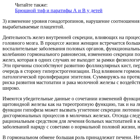
Читайте также:
Брюшной тиф и паратифы А и В у детей
3) изменение уровня гонадотропинов, нарушение соотношения
вырабатываемые плацентой.
Деятельность желез внутренней секреции, влияющих на проце
головного мозга. В процессе жизни женщин встречается боль
воспалительные заболевания половых органов, функциональные
колебанию гормонального равновесия, изменению секреции п
желез, которая в одних случаях не выходит за рамки физиологи
Эти причины способствуют развитию фолликулярных кист, пе
очередь в сторону гиперэстрогенизации. Под влиянием гормо
патологической пролиферации эпителия. Суммируясь на протяже
риска развития мастопатии и рака молочной железы с воздейст
широко.
Имеются убедительные данные о сочетании изменений функции
щитовидной железы как на тиреотропную функцию, так и на л
функции гипофиза может вызвать угнетение секреции лютеини
дисгормональных процессов в молочных железах. Отсюда след
рациональным средством для лечения больных мастопатией в 
заболеваний наряду с советами о нормальной половой жизни, 
В гормональном обмене большая роль принадлежит печени. Не