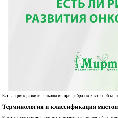
Есть ли риск развития онкологии при фиброзно-кистозной мас
Терминология и классификация масто
В литературе можно встретить множество терминов, обозначаю