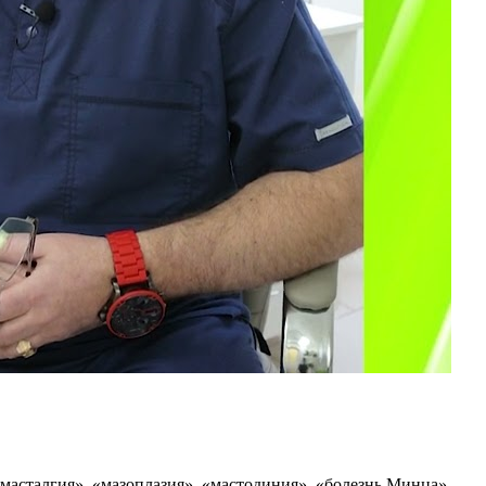
аcталгия», «мазоплазия», «мастодиния», «болезнь Минца»,