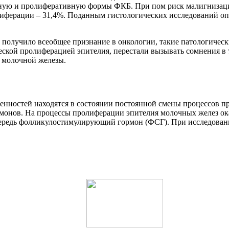
ную и пролиферативную формы ФКБ. При пом риск малигнизаци
иферации – 31,4%. Поданным гистологических исследований опе
х получило всеобщее признание в онкологии, такие патологическ
еской пролиферацией эпителия, перестали вызывать сомнения в т
а молочной железы.
нностей находятся в состоянии постоянной смены процессов п
онов. На процессы пролиферации эпителия молочных желез ока
чередь фолликулостимулирующий гормон (ФСГ). При исследован