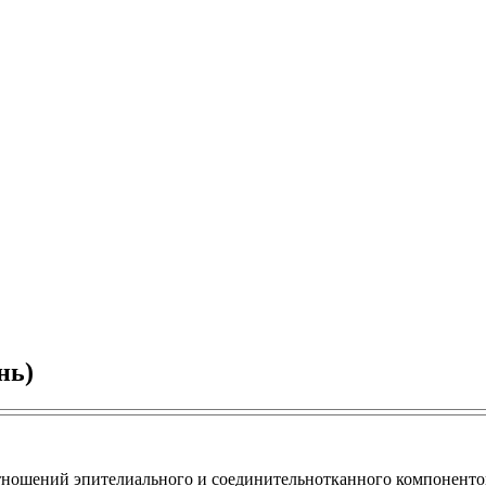
нь)
оотношений эпителиального и соединительнотканного компонент