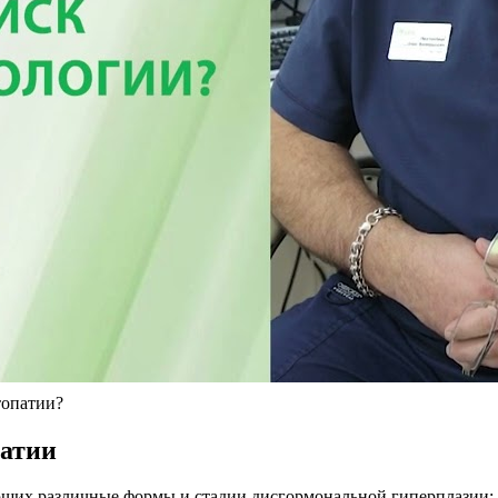
топатии?
патии
щих различные формы и стадии дисгормональной гиперплазии: м