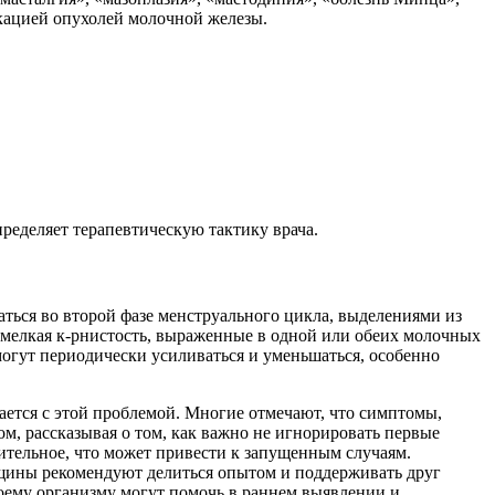
икацией опухолей молочной железы.
ределяет терапевтическую тактику врача.
ться во второй фазе менструального цикла, выделениями из
и мелкая к-рнистость, выраженные в одной или обеих молочных
огут периодически усиливаться и уменьшаться, особенно
ается с этой проблемой. Многие отмечают, что симптомы,
м, рассказывая о том, как важно не игнорировать первые
чительное, что может привести к запущенным случаям.
нщины рекомендуют делиться опытом и поддерживать друг
воему организму могут помочь в раннем выявлении и