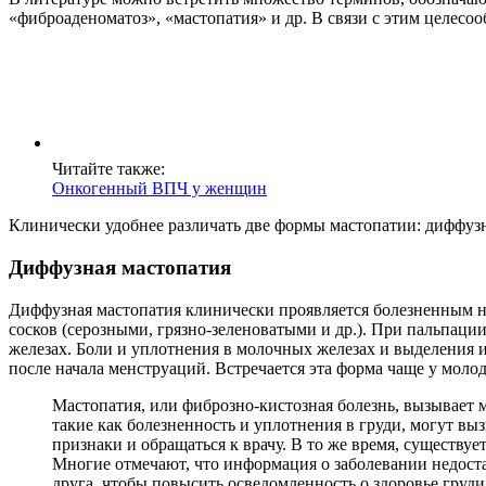
«фиброаденоматоз», «мастопатия» и др. В связи с этим целес
Читайте также:
Онкогенный ВПЧ у женщин
Клинически удобнее различать две формы мастопатии: диффузну
Диффузная мастопатия
Диффузная мастопатия клинически проявляется болезненным на
сосков (серозными, грязно-зеленоватыми и др.). При пальпаци
железах. Боли и уплотнения в молочных железах и выделения 
после начала менструаций. Встречается эта форма чаще у мо
Мастопатия, или фиброзно-кистозная болезнь, вызывает 
такие как болезненность и уплотнения в груди, могут вы
признаки и обращаться к врачу. В то же время, существу
Многие отмечают, что информация о заболевании недост
друга, чтобы повысить осведомленность о здоровье груд