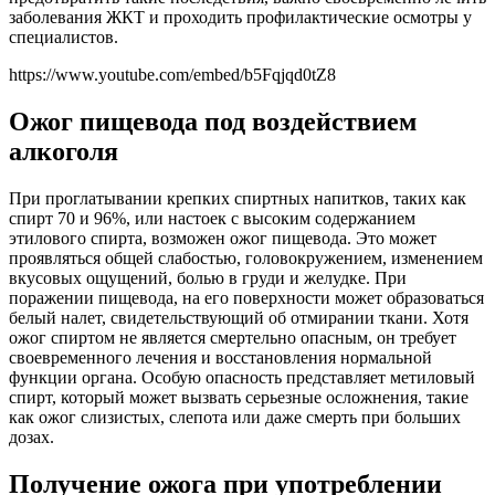
заболевания ЖКТ и проходить профилактические осмотры у
специалистов.
https://www.youtube.com/embed/b5Fqjqd0tZ8
Ожог пищевода под воздействием
алкоголя
При проглатывании крепких спиртных напитков, таких как
спирт 70 и 96%, или настоек с высоким содержанием
этилового спирта, возможен ожог пищевода. Это может
проявляться общей слабостью, головокружением, изменением
вкусовых ощущений, болью в груди и желудке. При
поражении пищевода, на его поверхности может образоваться
белый налет, свидетельствующий об отмирании ткани. Хотя
ожог спиртом не является смертельно опасным, он требует
своевременного лечения и восстановления нормальной
функции органа. Особую опасность представляет метиловый
спирт, который может вызвать серьезные осложнения, такие
как ожог слизистых, слепота или даже смерть при больших
дозах.
Получение ожога при употреблении