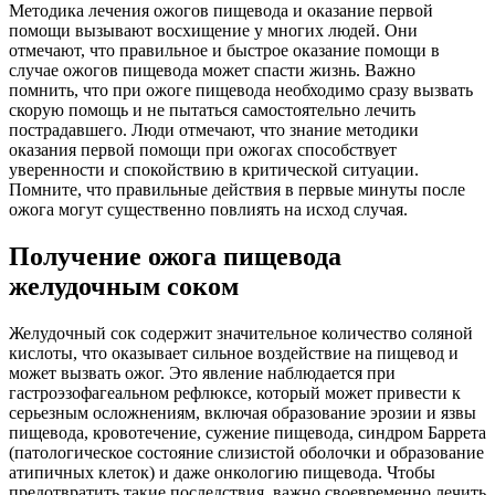
Методика лечения ожогов пищевода и оказание первой
помощи вызывают восхищение у многих людей. Они
отмечают, что правильное и быстрое оказание помощи в
случае ожогов пищевода может спасти жизнь. Важно
помнить, что при ожоге пищевода необходимо сразу вызвать
скорую помощь и не пытаться самостоятельно лечить
пострадавшего. Люди отмечают, что знание методики
оказания первой помощи при ожогах способствует
уверенности и спокойствию в критической ситуации.
Помните, что правильные действия в первые минуты после
ожога могут существенно повлиять на исход случая.
Получение ожога пищевода
желудочным соком
Желудочный сок содержит значительное количество соляной
кислоты, что оказывает сильное воздействие на пищевод и
может вызвать ожог. Это явление наблюдается при
гастроэзофагеальном рефлюксе, который может привести к
серьезным осложнениям, включая образование эрозии и язвы
пищевода, кровотечение, сужение пищевода, синдром Баррета
(патологическое состояние слизистой оболочки и образование
атипичных клеток) и даже онкологию пищевода. Чтобы
предотвратить такие последствия, важно своевременно лечить