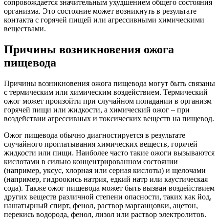
сопровождается значительным ухудшением общего состояния
организма. Это состояние может возникнуть в результате
контакта с горячей пищей или агрессивными химическими
веществами.
Причины возникновения ожога
пищевода
Причины возникновения ожога пищевода могут быть связаны
с термическим или химическим воздействием. Термический
ожог может произойти при случайном попадании в организм
горячей пищи или жидкости, а химический ожог – при
воздействии агрессивных и токсических веществ на пищевод.
Ожог пищевода обычно диагностируется в результате
случайного проглатывания химических веществ, горячей
жидкости или пищи. Наиболее часто такие ожоги вызываются
кислотами в сильно концентрированном состоянии
(например, уксус, хлорная или серная кислоты) и щелочами
(например, гидроокись натрия, едкий натр или каустическая
сода). Также ожог пищевода может быть вызван воздействием
других веществ различной степени опасности, таких как йод,
нашатырный спирт, фенол, раствор марганцовки, ацетон,
перекись водорода, фенол, лизол или раствор электролитов.