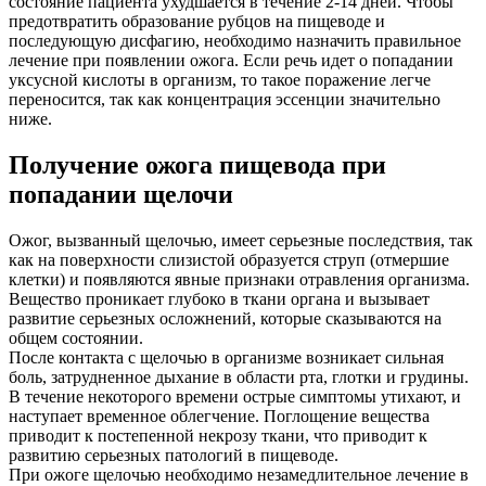
состояние пациента ухудшается в течение 2-14 дней. Чтобы
предотвратить образование рубцов на пищеводе и
последующую дисфагию, необходимо назначить правильное
лечение при появлении ожога. Если речь идет о попадании
уксусной кислоты в организм, то такое поражение легче
переносится, так как концентрация эссенции значительно
ниже.
Получение ожога пищевода при
попадании щелочи
Ожог, вызванный щелочью, имеет серьезные последствия, так
как на поверхности слизистой образуется струп (отмершие
клетки) и появляются явные признаки отравления организма.
Вещество проникает глубоко в ткани органа и вызывает
развитие серьезных осложнений, которые сказываются на
общем состоянии.
После контакта с щелочью в организме возникает сильная
боль, затрудненное дыхание в области рта, глотки и грудины.
В течение некоторого времени острые симптомы утихают, и
наступает временное облегчение. Поглощение вещества
приводит к постепенной некрозу ткани, что приводит к
развитию серьезных патологий в пищеводе.
При ожоге щелочью необходимо незамедлительное лечение в