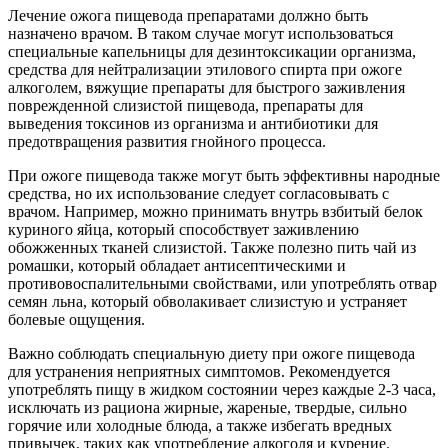
Лечение ожога пищевода препаратами должно быть
назначено врачом. В таком случае могут использоваться
специальные капельницы для дезинтоксикации организма,
средства для нейтрализации этилового спирта при ожоге
алкоголем, вяжущие препараты для быстрого заживления
поврежденной слизистой пищевода, препараты для
выведения токсинов из организма и антибиотики для
предотвращения развития гнойного процесса.
При ожоге пищевода также могут быть эффективны народные
средства, но их использование следует согласовывать с
врачом. Например, можно принимать внутрь взбитый белок
куриного яйца, который способствует заживлению
обожженных тканей слизистой. Также полезно пить чай из
ромашки, который обладает антисептическими и
противовоспалительными свойствами, или употреблять отвар
семян льна, который обволакивает слизистую и устраняет
болевые ощущения.
Важно соблюдать специальную диету при ожоге пищевода
для устранения неприятных симптомов. Рекомендуется
употреблять пищу в жидком состоянии через каждые 2-3 часа,
исключать из рациона жирные, жареные, твердые, сильно
горячие или холодные блюда, а также избегать вредных
привычек, таких как употребление алкоголя и курение.