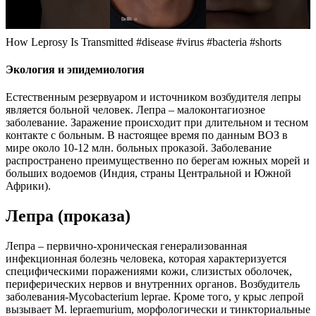
How Leprosy Is Transmitted #disease #virus #bacteria #shorts
Экология и эпидемиология
Естественным резервуаром и источником возбудителя лепры
является больной человек. Лепра – малоконтагиозное
заболевание. Заражение происходит при длительном и тесном
контакте с больным. В настоящее время по данным ВОЗ в
мире около 10-12 млн. больных проказой. Заболевание
распространено преимущественно по берегам южных морей и
больших водоемов (Индия, страны Центральной и Южной
Африки).
Лепра (проказа)
Лепра – первично-хроническая генерализованная
инфекционная болезнь человека, которая характеризуется
специфическими поражениями кожи, слизистых оболочек,
периферических нервов и внутренних органов. Возбудитель
заболевания-Mycobacterium leprae. Кроме того, у крыс лепрой
вызывает М. lepraemurium, морфологически и тинкториальные