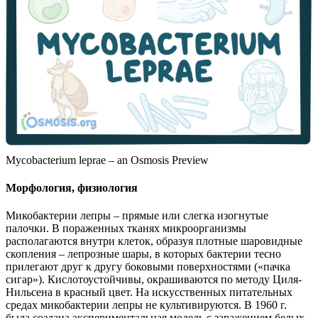
Mycobacterium leprae – an Osmosis Preview
Морфология, физиология
Микобактерии лепры – прямые или слегка изогнутые
палочки. В пораженных тканях микроорганизмы
располагаются внутри клеток, образуя плотные шаровидные
скопления – лепрозные шары, в которых бактерии тесно
прилегают друг к другу боковыми поверхностями («пачка
сигар»). Кислотоустойчивы, окрашиваются по методу Циля-
Нильсена в красный цвет. На искусственных питательных
средах микобактерии лепры не культивируются. В 1960 г.
была создана экспериментальная модель с заражением белых