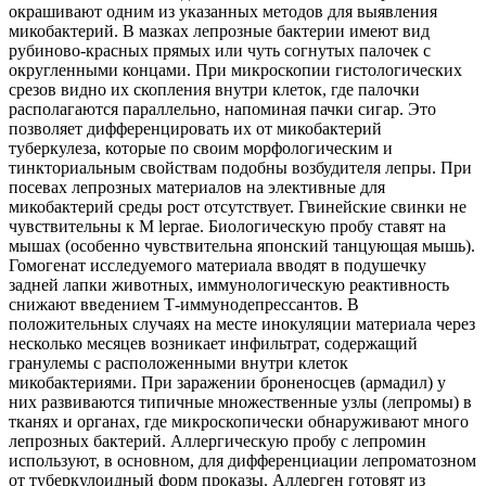
окрашивают одним из указанных методов для выявления
микобактерий. В мазках лепрозные бактерии имеют вид
рубиново-красных прямых или чуть согнутых палочек с
округленными концами. При микроскопии гистологических
срезов видно их скопления внутри клеток, где палочки
располагаются параллельно, напоминая пачки сигар. Это
позволяет дифференцировать их от микобактерий
туберкулеза, которые по своим морфологическим и
тинкториальным свойствам подобны возбудителя лепры. При
посевах лепрозных материалов на элективные для
микобактерий среды рост отсутствует. Гвинейские свинки не
чувствительны к М leprae. Биологическую пробу ставят на
мышах (особенно чувствительна японский танцующая мышь).
Гомогенат исследуемого материала вводят в подушечку
задней лапки животных, иммунологическую реактивность
снижают введением Т-иммунодепрессантов. В
положительных случаях на месте инокуляции материала через
несколько месяцев возникает инфильтрат, содержащий
гранулемы с расположенными внутри клеток
микобактериями. При заражении броненосцев (армадил) у
них развиваются типичные множественные узлы (лепромы) в
тканях и органах, где микроскопически обнаруживают много
лепрозных бактерий. Аллергическую пробу с лепромин
используют, в основном, для дифференциации лепроматозном
от туберкулоидный форм проказы. Аллерген готовят из