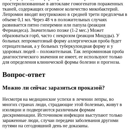
простерилизованные в автоклаве гомогенатов пораженных
тканей, содержащих огромное количество микобактерий.
Лепромин вводят внутрикожно в средней трети предплечья в
объеме 0,1 мл. Через 48 ч в положительных случаях
развивается пятно гиперемии или папула (реакция
Фернандеса). Значительно позже (1-2 мес.) Может
образоваться горб, часто с некрозом (реакция Мицуды). У
больных лепроматозный форму аллергическая проба будет
отрицательная, а у больных туберкулоидная форму и у
здоровых людей – положительная. Так лепроминовая проба
диагностического значения не имеет, ее используют только
для определения клинической формы болезни и прогноза.
Вопрос-ответ
Можно ли сейчас заразиться проказой?
Несмотря на медицинские успехи в лечении лепры, во
многих странах люди, страдающие этой болезнью, живут в
изоляции и подвергаются различным формам
дискриминации. Источником инфекции выступают только
зараженные люди, случаи передачи заболевания другими
путями на сегодняшний день не доказаны.