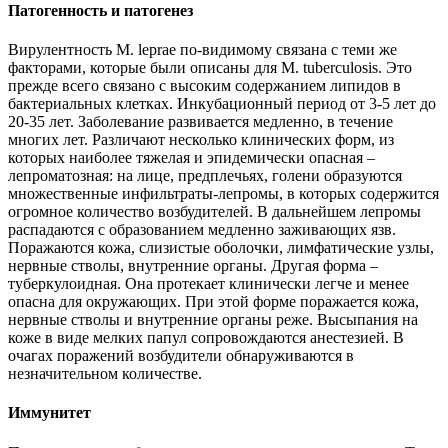
Патогенность и патогенез
Вирулентность М. leprae по-видимому связана с теми же
факторами, которые были описаны для М. tuberculosis. Это
прежде всего связано с высоким содержанием липидов в
бактериальных клетках. Инкубационный период от 3-5 лет до
20-35 лет. Заболевание развивается медленно, в течение
многих лет. Различают несколько клинических форм, из
которых наиболее тяжелая и эпидемически опасная –
лепроматозная: на лице, предплечьях, голени образуются
множественные инфильтраты-лепромы, в которых содержится
огромное количество возбудителей. В дальнейшем лепромы
распадаются с образованием медленно заживающих язв.
Поражаются кожа, слизистые оболочки, лимфатические узлы,
нервные стволы, внутренние органы. Другая форма –
туберкулоидная. Она протекает клинически легче и менее
опасна для окружающих. При этой форме поражается кожа,
нервные стволы и внутренние органы реже. Высыпания на
коже в виде мелких папул сопровождаются анестезией. В
очагах поражений возбудители обнаруживаются в
незначительном количестве.
Иммунитет