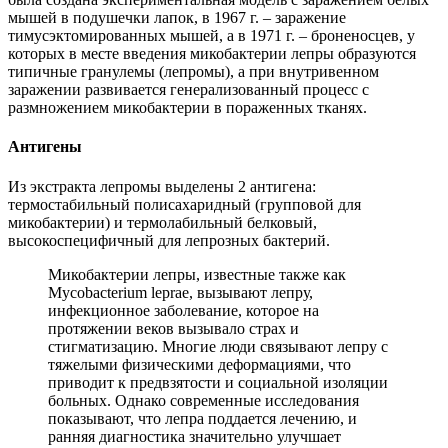
мышей в подушечки лапок, в 1967 г. – заражение
тимусэктомированных мышей, а в 1971 г. – броненосцев, у
которых в месте введения микобактерии лепры образуются
типичные гранулемы (лепромы), а при внутривенном
заражении развивается генерализованный процесс с
размножением микобактерии в пораженных тканях.
Антигены
Из экстракта лепромы выделены 2 антигена:
термостабильный полисахаридный (групповой для
микобактерии) и термолабильный белковый,
высокоспецифичный для лепрозных бактерий.
Микобактерии лепры, известные также как
Mycobacterium leprae, вызывают лепру,
инфекционное заболевание, которое на
протяжении веков вызывало страх и
стигматизацию. Многие люди связывают лепру с
тяжелыми физическими деформациями, что
приводит к предвзятости и социальной изоляции
больных. Однако современные исследования
показывают, что лепра поддается лечению, и
ранняя диагностика значительно улучшает