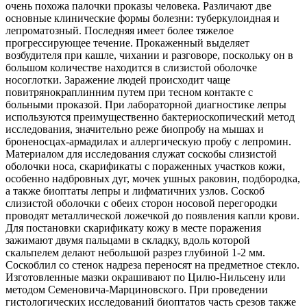
очень похожа палочки проказы человека. Различают две
основные клинические формы болезни: туберкулоидная и
лепроматозный. Последняя имеет более тяжелое
прогрессирующее течение. Прокаженный выделяет
возбудителя при кашле, чихании и разговоре, поскольку он в
большом количестве находится в слизистой оболочке
носоглотки. Заражение людей происходит чаще
повитрянокраплинним путем при тесном контакте с
больными проказой. При лабораторной диагностике лепры
используются преимущественно бактериоскопический метод
исследования, значительно реже биопробу на мышах и
броненосцах-армадилах и аллергическую пробу с лепромин.
Материалом для исследования служат соскобы слизистой
оболочки носа, скарификаты с пораженных участков кожи,
особенно надбровных дуг, мочек ушных раковин, подбородка,
а также биоптаты лепры и лифматичних узлов. Соскоб
слизистой оболочки с обеих сторон носовой перегородки
проводят металлической ложечкой до появления капли крови.
Для постановки скарификату кожу в месте поражения
зажимают двумя пальцами в складку, вдоль которой
скальпелем делают небольшой разрез глубиной 1-2 мм.
Соскоблил со стенок надреза переносят на предметное стекло.
Изготовленные мазки окрашивают по Цилю-Нильсену или
методом Семеновича-Марциновского. При проведении
гистологических исследований биоптатов часть срезов также