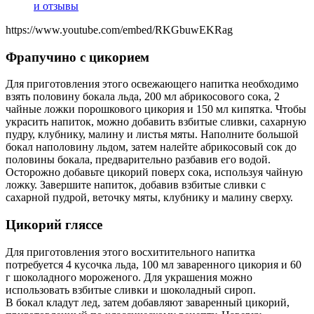
и отзывы
https://www.youtube.com/embed/RKGbuwEKRag
Фрапучино с цикорием
Для приготовления этого освежающего напитка необходимо
взять половину бокала льда, 200 мл абрикосового сока, 2
чайные ложки порошкового цикория и 150 мл кипятка. Чтобы
украсить напиток, можно добавить взбитые сливки, сахарную
пудру, клубнику, малину и листья мяты. Наполните большой
бокал наполовину льдом, затем налейте абрикосовый сок до
половины бокала, предварительно разбавив его водой.
Осторожно добавьте цикорий поверх сока, используя чайную
ложку. Завершите напиток, добавив взбитые сливки с
сахарной пудрой, веточку мяты, клубнику и малину сверху.
Цикорий гляссе
Для приготовления этого восхитительного напитка
потребуется 4 кусочка льда, 100 мл заваренного цикория и 60
г шоколадного мороженого. Для украшения можно
использовать взбитые сливки и шоколадный сироп.
В бокал кладут лед, затем добавляют заваренный цикорий,