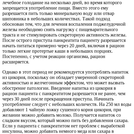
лечебное голодание на несколько дней, во время которого
запрещается употребление пищи. Вместо этого ему
разрешается пить только минеральную воду или отвар
шиповника в небольших количествах. Такой подход
обоснован тем, что для лечения воспаления поджелудочной
железы необходимо снять нагрузку с пищеварительного
тракта и не стимулировать секреторную активность железы.
После острого приступа панкреатита пациенту разрешается
начать питаться примерно через 20 дней, включая в рацион
только легкие протертые каши в небольших порциях.
Постепенно, с учетом реакции организма, рацион
расширяется.
Однако в этот период не рекомендуется употреблять напиток
из цикория, поскольку он обладает умеренной секреторной
активностью и желчегонным эффектом, что может вызвать
обострение патологии. Введение напитка из цикория в
рацион пациента с панкреатитом разрешается не ранее, чем
через 30 дней после прекращения приступа. Начинать
употребление следует с небольших количеств. На 250 мл воды
добавляют 1 чайную ложку сушеного корня цикория, при
желании можно добавить молоко. Получается напиток со
сладким вкусом, который можно пить без добавления сахара.
Если у пациента с панкреатитом нет проблем с выработкой
инсулина, можно добавить немного меда или сахара в