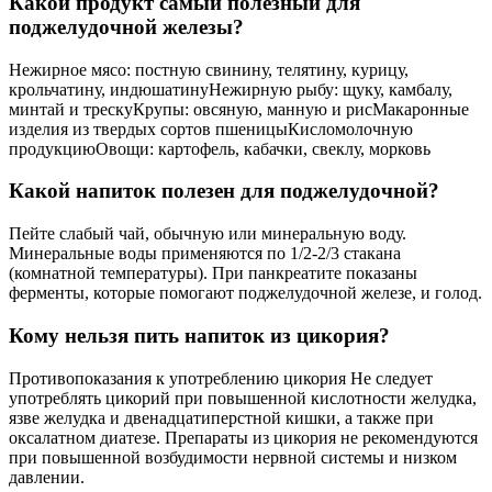
Какой продукт самый полезный для
поджелудочной железы?
Нежирное мясо: постную свинину, телятину, курицу,
крольчатину, индюшатинуНежирную рыбу: щуку, камбалу,
минтай и трескуКрупы: овсяную, манную и рисМакаронные
изделия из твердых сортов пшеницыКисломолочную
продукциюОвощи: картофель, кабачки, свеклу, морковь
Какой напиток полезен для поджелудочной?
Пейте слабый чай, обычную или минеральную воду.
Минеральные воды применяются по 1/2-2/3 стакана
(комнатной температуры). При панкреатите показаны
ферменты, которые помогают поджелудочной железе, и голод.
Кому нельзя пить напиток из цикория?
Противопоказания к употреблению цикория Не следует
употреблять цикорий при повышенной кислотности желудка,
язве желудка и двенадцатиперстной кишки, а также при
оксалатном диатезе. Препараты из цикория не рекомендуются
при повышенной возбудимости нервной системы и низком
давлении.