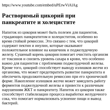
https://www.youtube.com/embed/uPErwViAlAg
Растворимый цикорий при
панкреатите и холецистите
Напиток из цикория может быть полезен для пациентов,
страдающих панкреатитом и холециститом, особенно во
время стойкой ремиссии. Это связано с тем, что цикорий
содержит пектин и инулин, которые оказывают
положительное влияние на кишечник и поджелудочную
железу. Сушеный корень цикория помогает очистить организм
от токсинов и снизить уровень сахара в крови, что особенно
важно для пациентов с проблемами поджелудочной железы.
Кроме того, цикорий способствует выводу излишков желчи из
организма, что может предотвратить развитие панкреатита и
обеспечить продолжительную ремиссию при его хронической
форме. Накопление излишков желчи может замедлить работу
ферментов поджелудочной железы и привести к различным
нарушениям ЖКТ и панкреатиту. Напиток из цикория также
способствует стабилизации процесса выработки желудочного
сока, что помогает нормализовать усвоение пищи и вывод
бактерий.