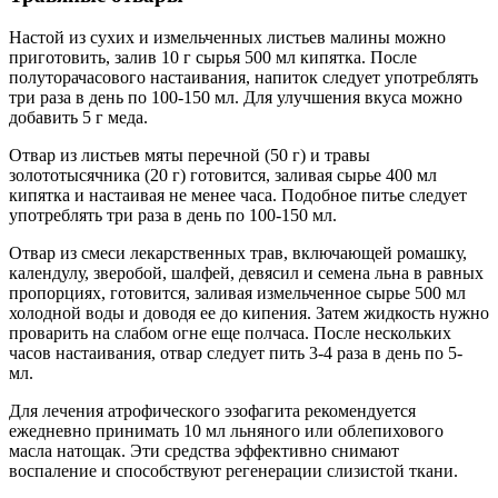
Настой из сухих и измельченных листьев малины можно
приготовить, залив 10 г сырья 500 мл кипятка. После
полуторачасового настаивания, напиток следует употреблять
три раза в день по 100-150 мл. Для улучшения вкуса можно
добавить 5 г меда.
Отвар из листьев мяты перечной (50 г) и травы
золототысячника (20 г) готовится, заливая сырье 400 мл
кипятка и настаивая не менее часа. Подобное питье следует
употреблять три раза в день по 100-150 мл.
Отвар из смеси лекарственных трав, включающей ромашку,
календулу, зверобой, шалфей, девясил и семена льна в равных
пропорциях, готовится, заливая измельченное сырье 500 мл
холодной воды и доводя ее до кипения. Затем жидкость нужно
проварить на слабом огне еще полчаса. После нескольких
часов настаивания, отвар следует пить 3-4 раза в день по 5-
мл.
Для лечения атрофического эзофагита рекомендуется
ежедневно принимать 10 мл льняного или облепихового
масла натощак. Эти средства эффективно снимают
воспаление и способствуют регенерации слизистой ткани.