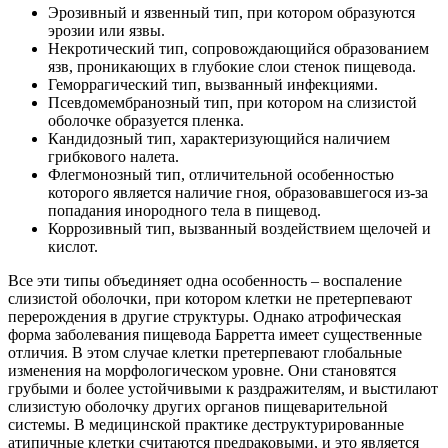
Эрозивный и язвенный тип, при котором образуются
эрозии или язвы.
Некротический тип, сопровождающийся образованием
язв, проникающих в глубокие слои стенок пищевода.
Геморрагический тип, вызванный инфекциями.
Псевдомембранозный тип, при котором на слизистой
оболочке образуется пленка.
Кандидозный тип, характеризующийся наличием
грибкового налета.
Флегмонозный тип, отличительной особенностью
которого является наличие гноя, образовавшегося из-за
попадания инородного тела в пищевод.
Коррозивный тип, вызванный воздействием щелочей и
кислот.
Все эти типы объединяет одна особенность – воспаление
слизистой оболочки, при котором клетки не претерпевают
перерождения в другие структуры. Однако атрофическая
форма заболевания пищевода Барретта имеет существенные
отличия. В этом случае клетки претерпевают глобальные
изменения на морфологическом уровне. Они становятся
грубыми и более устойчивыми к раздражителям, и выстилают
слизистую оболочку других органов пищеварительной
системы. В медицинской практике деструктурированные
атипичные клетки считаются предраковыми, и это является