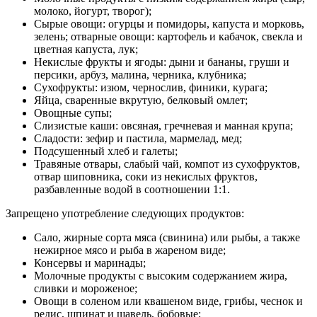
молоко, йогурт, творог);
Сырые овощи: огурцы и помидоры, капуста и морковь,
зелень; отварные овощи: картофель и кабачок, свекла и
цветная капуста, лук;
Некислые фрукты и ягоды: дыни и бананы, груши и
персики, арбуз, малина, черника, клубника;
Сухофрукты: изюм, чернослив, финики, курага;
Яйца, сваренные вкрутую, белковый омлет;
Овощные супы;
Слизистые каши: овсяная, гречневая и манная крупа;
Сладости: зефир и пастила, мармелад, мед;
Подсушенный хлеб и галеты;
Травяные отвары, слабый чай, компот из сухофруктов,
отвар шиповника, соки из некислых фруктов,
разбавленные водой в соотношении 1:1.
Запрещено употребление следующих продуктов:
Сало, жирные сорта мяса (свинина) или рыбы, а также
нежирное мясо и рыба в жареном виде;
Консервы и маринады;
Молочные продукты с высоким содержанием жира,
сливки и мороженое;
Овощи в соленом или квашеном виде, грибы, чеснок и
редис, шпинат и щавель, бобовые;