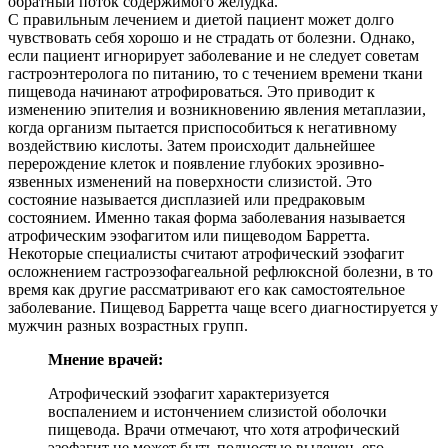
обратный поток содержимого желудка.
С правильным лечением и диетой пациент может долго
чувствовать себя хорошо и не страдать от болезни. Однако,
если пациент игнорирует заболевание и не следует советам
гастроэнтеролога по питанию, то с течением времени ткани
пищевода начинают атрофироваться. Это приводит к
изменению эпителия и возникновению явления метаплазии,
когда организм пытается приспособиться к негативному
воздействию кислоты. Затем происходит дальнейшее
перерождение клеток и появление глубоких эрозивно-
язвенных изменений на поверхности слизистой. Это
состояние называется дисплазией или предраковым
состоянием. Именно такая форма заболевания называется
атрофическим эзофагитом или пищеводом Барретта.
Некоторые специалисты считают атрофический эзофагит
осложнением гастроэзофагеальной рефлюксной болезни, в то
время как другие рассматривают его как самостоятельное
заболевание. Пищевод Барретта чаще всего диагностируется у
мужчин разных возрастных групп.
Мнение врачей:
Атрофический эзофагит характеризуется
воспалением и истончением слизистой оболочки
пищевода. Врачи отмечают, что хотя атрофический
эзофагит не может быть полностью вылечен, его