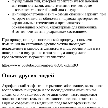
Фундальный тип, который характеризуется заменой
эпителия клетками, аналогичными тем, которые
выстилают слизистый слой дна желудка.
Цилиндроклеточный тип – самый опасный вариант, при
котором слизистая оболочка пищевода претерпевает
кардинальные изменения и превращается в
бокаловидные клетки, характерные для кишечника.
Этот тип считается предраковым состоянием.
При проведении диагностической процедуры помимо
изменений на клеточном уровне можно наблюдать
покраснение и рыхлость слизистого слоя, эрозии и язвы на
поверхности внутреннего эпителия, а иногда даже
кровоточивость пораженных участков.
https://www.youtube.com/embed/7RQC7sdimBQ
Опыт других людей
Атрофический эзофагит – серьезное заболевание, вызванное
воспалением пищевода и его последующим изменением.
Люди, столкнувшиеся с этим диагнозом, часто выражают
опасения относительно возможности полного излечения.
Однако современная медицина предлагает эффективные
методы лечения, направленные на уменьшение воспаления и