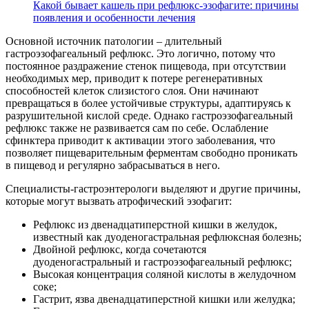
Какой бывает кашель при рефлюкс-эзофагите: причины
появления и особенности лечения
Основной источник патологии – длительный
гастроэзофагеальный рефлюкс. Это логично, потому что
постоянное раздражение стенок пищевода, при отсутствии
необходимых мер, приводит к потере регенеративных
способностей клеток слизистого слоя. Они начинают
превращаться в более устойчивые структуры, адаптируясь к
разрушительной кислой среде. Однако гастроэзофагеальный
рефлюкс также не развивается сам по себе. Ослабление
сфинктера приводит к активации этого заболевания, что
позволяет пищеварительным ферментам свободно проникать
в пищевод и регулярно забрасываться в него.
Специалисты-гастроэнтерологи выделяют и другие причины,
которые могут вызвать атрофический эзофагит:
Рефлюкс из двенадцатиперстной кишки в желудок,
известный как дуоденогастральная рефлюксная болезнь;
Двойной рефлюкс, когда сочетаются
дуоденогастральный и гастроэзофагеальный рефлюкс;
Высокая концентрация соляной кислоты в желудочном
соке;
Гастрит, язва двенадцатиперстной кишки или желудка;