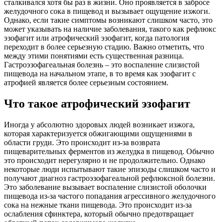
сталкивался хотя бы раз в жизни. Оно проявляется в забросе
желудочного сока в пищевод и вызывает ощущение изжоги.
Однако, если такие симптомы возникают слишком часто, это
может указывать на наличие заболевания, такого как рефлюкс
эзофагит или атрофический эзофагит, когда патология
переходит в более серьезную стадию. Важно отметить, что
между этими понятиями есть существенная разница.
Гастроэзофагеальная болезнь – это воспаление слизистой
пищевода на начальном этапе, в то время как эзофагит с
атрофией является более серьезным состоянием.
Что такое атрофический эзофагит
Иногда у абсолютно здоровых людей возникает изжога,
которая характеризуется обжигающими ощущениями в
области груди. Это происходит из-за возврата
пищеварительных ферментов из желудка в пищевод. Обычно
это происходит нерегулярно и не продолжительно. Однако
некоторые люди испытывают такие эпизоды слишком часто и
получают диагноз гастроэзофагеальной рефлюксной болезни.
Это заболевание вызывает воспаление слизистой оболочки
пищевода из-за частого попадания агрессивного желудочного
сока на нежные ткани пищевода. Это происходит из-за
ослабления сфинктера, который обычно предотвращает