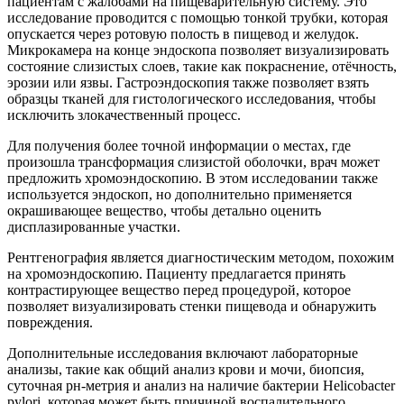
пациентам с жалобами на пищеварительную систему. Это
исследование проводится с помощью тонкой трубки, которая
опускается через ротовую полость в пищевод и желудок.
Микрокамера на конце эндоскопа позволяет визуализировать
состояние слизистых слоев, такие как покраснение, отёчность,
эрозии или язвы. Гастроэндоскопия также позволяет взять
образцы тканей для гистологического исследования, чтобы
исключить злокачественный процесс.
Для получения более точной информации о местах, где
произошла трансформация слизистой оболочки, врач может
предложить хромоэндоскопию. В этом исследовании также
используется эндоскоп, но дополнительно применяется
окрашивающее вещество, чтобы детально оценить
дисплазированные участки.
Рентгенография является диагностическим методом, похожим
на хромоэндоскопию. Пациенту предлагается принять
контрастирующее вещество перед процедурой, которое
позволяет визуализировать стенки пищевода и обнаружить
повреждения.
Дополнительные исследования включают лабораторные
анализы, такие как общий анализ крови и мочи, биопсия,
суточная рн-метрия и анализ на наличие бактерии Helicobacter
pylori, которая может быть причиной воспалительного