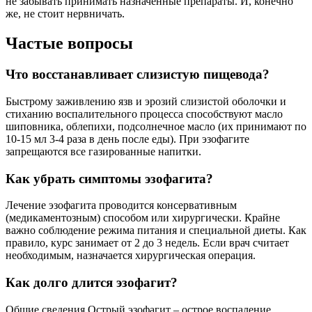
не забывать принимать назначенные препараты. И, конечно
же, не стоит нервничать.
Частые вопросы
Что восстанавливает слизистую пищевода?
Быстрому заживлению язв и эрозий слизистой оболочки и
стиханию воспалительного процесса способствуют масло
шиповника, облепихи, подсолнечное масло (их принимают по
10-15 мл 3-4 раза в день после еды). При эзофагите
запрещаются все газированные напитки.
Как убрать симптомы эзофагита?
Лечение эзофагита проводится консервативным
(медикаментозным) способом или хирургически. Крайне
важно соблюдение режима питания и специальной диеты. Как
правило, курс занимает от 2 до 3 недель. Если врач считает
необходимым, назначается хирургическая операция.
Как долго длится эзофагит?
Общие сведения Острый эзофагит – острое воспаление