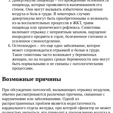
Дивертикулы пищевода – это врожденные особенности
пищевода, которые проявляются выпячиванием его
стенок. Они могут вызывать избыточное выделение
воздуха и боль в груди. В некоторых случаях
дивертикулы могут быть приобретенными и возникать
из-за воспалительных процессов в ЖКТ, травм
пищевода или хронического рефлюкса. Симптомы
включают отрыжку с неприятным запахом, ощущение
инородного предмета в горле, болезненное глотание и
усиленное слюноотделение.
Остеохондроз – это еще одно заболевание, которое
может сопровождаться отрыжкой и болью в груди.
Такие симптомы часто возникают у беременных
женщин, но на поздних сроках беременности они могут
быть нормальными и не связаны с патологическими
процессами.
Возможные причины
При обсуждении патологий, вызывающих отрыжку воздухом,
обычно рассматриваются различные причины, связанные с
нарушениями или заболеваниями. Одной из
распространенных проблем является недостаточность
кардиального отдела желудка, при которой сфинктер не может
полностью закрыться, что приводит к прохождению воздуха в