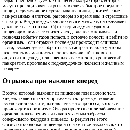
редко и непредсказуемо. Есть несколько факторов, которые
могут спровоцировать отрыжку, включая быстрое поедание
пищи, недостаточное пережевывание пищи, употребление
газированных напитков, разговоры во время еды и стрессовые
ситуации. Когда воздух скапливается в желудке, он оказывает
давление на его стенки. Сфинктер между желудком и
пищеводом помогает снизить это давление, открываясь и
позволяя избытку газов попасть в ротовую полость и выйти из
организма. Если отрыжка после еды происходит слишком
часто, рекомендуется обратиться к гастроэнтерологу, чтобы
исключить возможность наличия патологий, таких как
опухоли пищевода, повышенная кислотность, хронический
панкреатит, проблемы с поджелудочной железой и желчным
пузырем.
Отрыжка при наклоне вперед
Воздух, который выходит из пищевода при наклоне тела
вперед, является явным признаком гастроэзофагеальной
рефлюксной болезни, патологического процесса, который
происходит в организме. Это распространенное заболевание
органов пищеварения вызывается частым забросом
содержимого желудка в пищевод. В результате этого
слизистая оболочка пищевода и гортани повреждаются, что
приводит к неправильному функционированию круглой