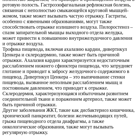
ротовую полость. Гастроэзофагиальная рефлюксная болезнь,
связанная с неполностью смыкающейся круговой мышцей-
жомом, также может вызывать частую отрыжку. Гастриты,
особенно с язвенными образованиями, могут также
способствовать отрыжке излишнего воздуха. Пилоростеноз –
спазм запирательной мышцы выходного отдела желудка,
может привести к повышению внутрижелудочного давления
и отрыжке воздуха.
Трофика пищевода, включая ахалазию кардии, дивертикул
Ценкера и склеродермию, также может быть причиной
отрыжки. Ахалазия кардии характеризуется недостаточным
расслаблением нижнего сфинктера пищевода, что затрудняет
глотание и приводит к забросу желудочного содержимого в
пищевод. Дивертикул Ценкера – это выпячивание стенки
пищевода, вызванное неполным расслаблением мышц и
постоянным давлением, что приводит к отрыжке.
Склеродермия, характеризующаяся избыточным развитием
соединительной ткани и поражением артериол, также может
быть причиной отрыжки.
Другие заболевания ЖКТ, такие как дисбактериоз кишечника,
хронический панкреатит, болезни желчевыводящих путей,
грыжа пищеводного отдела диафрагмы, а также
онкологические образования, также могут вызывать
регулярную отрыжку.