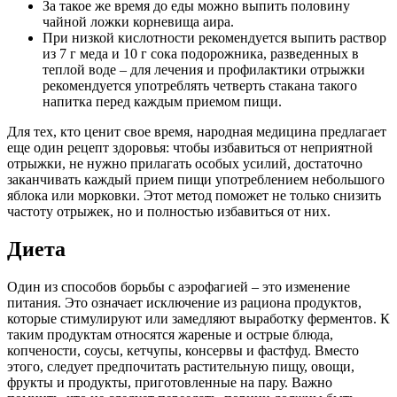
За такое же время до еды можно выпить половину
чайной ложки корневища аира.
При низкой кислотности рекомендуется выпить раствор
из 7 г меда и 10 г сока подорожника, разведенных в
теплой воде – для лечения и профилактики отрыжки
рекомендуется употреблять четверть стакана такого
напитка перед каждым приемом пищи.
Для тех, кто ценит свое время, народная медицина предлагает
еще один рецепт здоровья: чтобы избавиться от неприятной
отрыжки, не нужно прилагать особых усилий, достаточно
заканчивать каждый прием пищи употреблением небольшого
яблока или морковки. Этот метод поможет не только снизить
частоту отрыжек, но и полностью избавиться от них.
Диета
Один из способов борьбы с аэрофагией – это изменение
питания. Это означает исключение из рациона продуктов,
которые стимулируют или замедляют выработку ферментов. К
таким продуктам относятся жареные и острые блюда,
копчености, соусы, кетчупы, консервы и фастфуд. Вместо
этого, следует предпочитать растительную пищу, овощи,
фрукты и продукты, приготовленные на пару. Важно