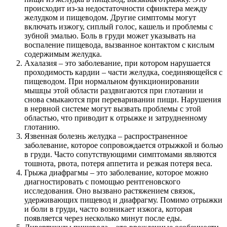
происходит из-за недостаточности сфинктера между
желудком и пищеводом. Другие симптомы могут
включать изжогу, сиплый голос, кашель и проблемы с
зубной эмалью. Боль в груди может указывать на
воспаление пищевода, вызванное контактом с кислым
содержимым желудка.
Ахалазия – это заболевание, при котором нарушается
проходимость кардии – части желудка, соединяющейся с
пищеводом. При нормальном функционировании
мышцы этой области раздвигаются при глотании и
снова смыкаются при переваривании пищи. Нарушения
в нервной системе могут вызвать проблемы с этой
областью, что приводит к отрыжке и затрудненному
глотанию.
Язвенная болезнь желудка – распространенное
заболевание, которое сопровождается отрыжкой и болью
в груди. Часто сопутствующими симптомами являются
тошнота, рвота, потеря аппетита и резкая потеря веса.
Грыжа диафрагмы – это заболевание, которое можно
диагностировать с помощью рентгеновского
исследования. Оно вызвано растяжением связок,
удерживающих пищевод и диафрагму. Помимо отрыжки
и боли в груди, часто возникает изжога, которая
появляется через несколько минут после еды.