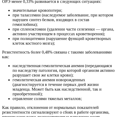
ОРЭ менее 0,33% развивается в следующих ситуациях:
значительные кровопотери;
при талассемии (наследуемое заболевание, при котором
нарушен синтез белков, входящих в состав
гемоглобина);
при спленэктомии (удалении части селезенки — органа,
активно участвующем в процессах кроветворения);
при полицитемии (нарушение функций кроветворных
клеток костного мозга);
Резистентность более 0,48% связана с такими заболеваниями
как:
наследственная гемолитическая анемия (передающаяся
по наследству патология, при которой организм активно
разрушает свои же клетки крови);
гемолитическая анемия новорожденных
(диагностируется в течение первых дней жизни
младенца. Может быть как наследственной, так и
приобретенной);
отравление солями тяжелых металлов;
Как правило, отклонения от нормальных показателей
резистентности сигнализируют о сбоях в работе организма,
причем чаще всего диагностируемые патологии носят