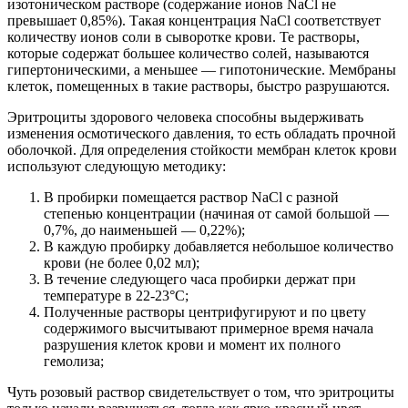
изотоническом растворе (содержание ионов NaCl не
превышает 0,85%). Такая концентрация NaCl соответствует
количеству ионов соли в сыворотке крови. Те растворы,
которые содержат большее количество солей, называются
гипертоническими, а меньшее — гипотонические. Мембраны
клеток, помещенных в такие растворы, быстро разрушаются.
Эритроциты здорового человека способны выдерживать
изменения осмотического давления, то есть обладать прочной
оболочкой. Для определения стойкости мембран клеток крови
используют следующую методику:
В пробирки помещается раствор NaCl c разной
степенью концентрации (начиная от самой большой —
0,7%, до наименьшей — 0,22%);
В каждую пробирку добавляется небольшое количество
крови (не более 0,02 мл);
В течение следующего часа пробирки держат при
температуре в 22-23°C;
Полученные растворы центрифугируют и по цвету
содержимого высчитывают примерное время начала
разрушения клеток крови и момент их полного
гемолиза;
Чуть розовый раствор свидетельствует о том, что эритроциты