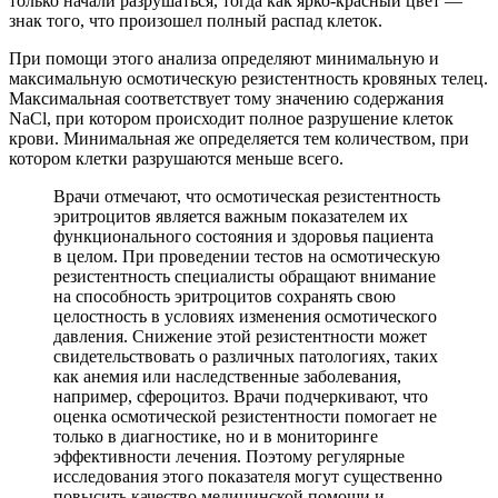
только начали разрушаться, тогда как ярко-красный цвет —
знак того, что произошел полный распад клеток.
При помощи этого анализа определяют минимальную и
максимальную осмотическую резистентность кровяных телец.
Максимальная соответствует тому значению содержания
NaCl, при котором происходит полное разрушение клеток
крови. Минимальная же определяется тем количеством, при
котором клетки разрушаются меньше всего.
Врачи отмечают, что осмотическая резистентность
эритроцитов является важным показателем их
функционального состояния и здоровья пациента
в целом. При проведении тестов на осмотическую
резистентность специалисты обращают внимание
на способность эритроцитов сохранять свою
целостность в условиях изменения осмотического
давления. Снижение этой резистентности может
свидетельствовать о различных патологиях, таких
как анемия или наследственные заболевания,
например, сфероцитоз. Врачи подчеркивают, что
оценка осмотической резистентности помогает не
только в диагностике, но и в мониторинге
эффективности лечения. Поэтому регулярные
исследования этого показателя могут существенно
повысить качество медицинской помощи и