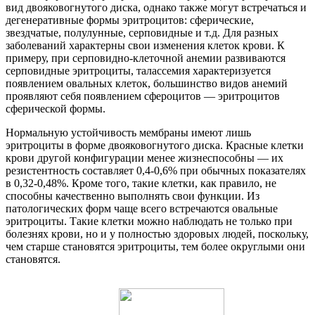
вид двояковогнутого диска, однако также могут встречаться и
дегенеративные формы эритроцитов: сферические,
звездчатые, полулунные, серповидные и т.д. Для разных
заболеваний характерны свои изменения клеток крови. К
примеру, при серповидно-клеточной анемии развиваются
серповидные эритроциты, талассемия характеризуется
появлением овальных клеток, большинство видов анемий
проявляют себя появлением сфероцитов — эритроцитов
сферической формы.
Нормальную устойчивость мембраны имеют лишь
эритроциты в форме двояковогнутого диска. Красные клетки
крови другой конфигурации менее жизнеспособны — их
резистентность составляет 0,4-0,6% при обычных показателях
в 0,32-0,48%. Кроме того, такие клетки, как правило, не
способны качественно выполнять свои функции. Из
патологических форм чаще всего встречаются овальные
эритроциты. Такие клетки можно наблюдать не только при
болезнях крови, но и у полностью здоровых людей, поскольку,
чем старше становятся эритроциты, тем более округлыми они
становятся.