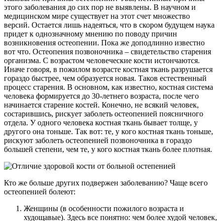
этого заболевания до сих пор не выявлены. В научном и
медицинском мире существует на этот счет множество
версий. Остается лишь надеяться, что в скором будущем наука
придет к однозначному мнению по поводу причин
возникновения остеопении. Пока же доподлинно известно
вот что. Остеопения позвоночника – свидетельство старения
организма. С возрастом человеческие кости истончаются.
Иначе говоря, в пожилом возрасте костная ткань разрушается
гораздо быстрее, чем образуется новая. Таков естественный
процесс старения. В основном, как известно, костная система
человека формируется до 30-летнего возраста, после чего
начинается старение костей. Конечно, не всякий человек,
состарившись, рискует заболеть остеопенией поясничного
отдела. У одного человека костная ткань бывает толще, у
другого она тоньше. Так вот: те, у кого костная ткань тоньше,
рискуют заболеть остеопенией позвоночника в гораздо
большей степени, чем те, у кого костная ткань более плотная.
Кто же больше других подвержен заболеванию? Чаще всего
остеопенией болеют:
Женщины (в особенности пожилого возраста и
худощавые). Здесь все понятно: чем более худой человек,