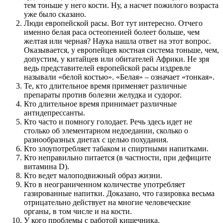
тем тоньше у него кости. Ну, а насчет пожилого возраста
уже было сказано.
Люди европейской расы. Вот тут интересно. Отчего
именно белая раса остеопенией болеет больше, чем
желтая или черная? Наука нашла ответ на этот вопрос.
Оказывается, у европейцев костная система тоньше, чем,
допустим, у китайцев или обитателей Африки. Не зря
ведь представителей европейской расы издревле
называли «белой костью». «Белая» – означает «тонкая».
Те, кто длительное время применяет различные
препараты против болезни желудка и судорог.
Кто длительное время принимает различные
антидепрессанты.
Кто часто и помногу голодает. Речь здесь идет не
столько об элементарном недоедании, сколько о
разнообразных диетах с целью похудания.
Кто злоупотребляет табаком и спиртными напитками.
Кто неправильно питается (в частности, при дефиците
витамина D).
Кто ведет малоподвижный образ жизни.
Кто в неограниченном количестве употребляет
газированные напитки. Доказано, что газировка весьма
отрицательно действует на многие человеческие
органы, в том числе и на кости.
У кого проблемы с работой кишечника.