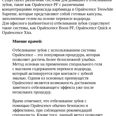
зубов, такие как Opalescence PF с различными
концентрациями пероксида карбамида и Opalescence Treswhite
Supreme, которые представляют собой готовые капсулы,
заполненные гелем на основе перекиси водорода.
Для офисного (кабинетного) отбеливания зубов существуют
такие системы, как Opalescence Boost PF, Opalescence Quick и
Opalescence Xtra.
Мнение врачей:
Отбеливание зубов с использованием системы
Opalescence – это популярная процедура, которая
позволяет достичь более белоснежной улыбки.
Метод основан на применении специального геля
с высоким содержанием перекиси водорода,
который активируется при контакте с зубной
эмалью. Одним из основных преимуществ
Opalescence является возможность достижения
заметного отбеливающего эффекта уже после
нескольких процедур.
Врачи отмечают, что отбеливание зубов с
помощью Opalescence обычно безопасно и
эффективно, при соблюдении рекомендаций
специалиста. Кроме того, данный метод позволяет