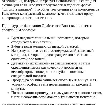
отбеливания, который не требует использования света для
активации геля. Продукт представлен в удобной форме
“шприц в шприце”, что облегчает смешивание компонентов.
Гель имеет контрастный компонент, что позволяет врачу
контролировать его нанесение.
Процедура отбеливания Opalescence Boost выполняется
следующим образом:
Врач надевает специальный ретрактор, который
отодвигает мягкие ткани.
Зубные ряды очищаются щеткой с пастой.
На десну наносится светоотверждаемый защитный
материал, который предотвращает контакт геля с
слизистой оболочкой.
Два активных компонента смешиваются, а затем
окрашенная масса равномерно наносится на
вестибулярные поверхности зубов с помощью
специальной насадки.
Процедура обычно занимает около 10-20 минут. Для
усиления эффекта гель перемешивается каждые 3
минуты.
По окончании процедуры гель удаляется слюноотсосом,
и при необходимости может быть нанесен повторно.
Opalescence Xtra использует гель на основе 35% перекиси