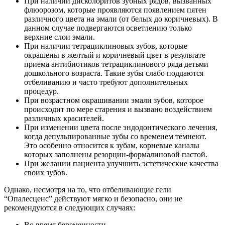
При наличии дисколоритов зубных рядов, вызванных
флюорозом, которые проявляются появлением пятен
различного цвета на эмали (от белых до коричневых). В
данном случае подвергаются осветлению только
верхние слои эмали.
При наличии тетрациклиновых зубов, которые
окрашены в желтый и коричневый цвет в результате
приема антибиотиков тетрациклинового ряда детьми
дошкольного возраста. Такие зубы слабо поддаются
отбеливанию и часто требуют дополнительных
процедур.
При возрастном окрашивании эмали зубов, которое
происходит по мере старения и вызвано воздействием
различных красителей.
При изменении цвета после эндодонтического лечения,
когда депульпированные зубы со временем темнеют.
Это особенно относится к зубам, корневые каналы
которых заполнены резорцин-формалиновой пастой.
При желании пациента улучшить эстетические качества
своих зубов.
Однако, несмотря на то, что отбеливающие гели
“Опалесценс” действуют мягко и безопасно, они не
рекомендуются в следующих случаях:
Во время беременности.