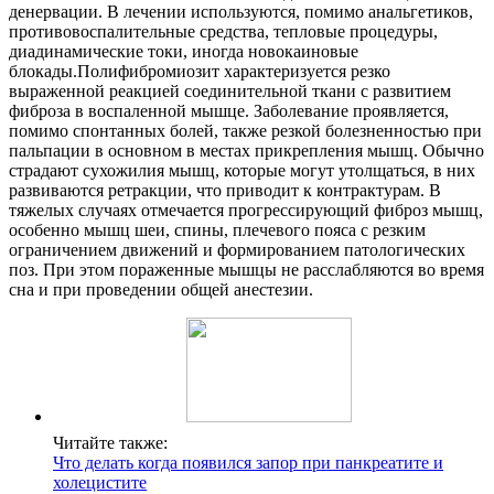
денервации. В лечении используются, помимо анальгетиков,
противовоспалительные средства, тепловые процедуры,
диадинамические токи, иногда новокаиновые
блокады.Полифибромиозит характеризуется резко
выраженной реакцией соединительной ткани с развитием
фиброза в воспаленной мышце. Заболевание проявляется,
помимо спонтанных болей, также резкой болезненностью при
пальпации в основном в местах прикрепления мышц. Обычно
страдают сухожилия мышц, которые могут утолщаться, в них
развиваются ретракции, что приводит к контрактурам. В
тяжелых случаях отмечается прогрессирующий фиброз мышц,
особенно мышц шеи, спины, плечевого пояса с резким
ограничением движений и формированием патологических
поз. При этом пораженные мышцы не расслабляются во время
сна и при проведении общей анестезии.
Читайте также:
Что делать когда появился запор при панкреатите и
холецистите