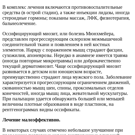
В комплекс лечения включаются противовоспалительные
средства (в острой стадии), а также инъекции лидазы, иногда
стероидные гормоны; показаны массаж, ЛФК, физиотерапия,
бальнеолечение.
Оссифицирующий миозит, или болезнь Мюнхмейера,
представлен прогрессирующим склерозом межмышечной
соединительной ткани и появлением в ней костных
элементов. Наряду с поражением мышц страдают фасции,
сухожилия, апоневрозы. Нередко в анамнезе имеется травма
(иногда повторные микротравмы) или доброкачественно
текущий дерматомиозит. Чаще оссифицирующий миозит
развивается в детском или юношеском возрасте,
преимущественно страдают лица мужского пола. Заболевание
характеризуется прогрессирующим ограничением движений,
скованностью мышц шеи, спины, проксимальных отделов
конечностей, иногда мышц лица, жевательной мускулатуры.
При пальпации удается обнаружить большей или меньшей
величины плотные образования в виде пластинок, на
рентгенограммах видны оссификаты.
Лечение малоэффективно.
В некоторых случаях отмечено небольшое улучшение при