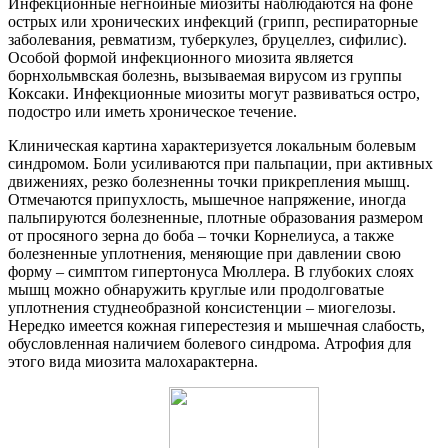
Инфекционные негнойные миозиты наблюдаются на фоне
острых или хронических инфекций (грипп, респираторные
заболевания, ревматизм, туберкулез, бруцеллез, сифилис).
Особой формой инфекционного миозита является
борнхольмвская болезнь, вызываемая вирусом из группы
Коксаки. Инфекционные миозиты могут развиваться остро,
подостро или иметь хроническое течение.
Клиническая картина характеризуется локальным болевым
синдромом. Боли усиливаются при пальпации, при активных
движениях, резко болезненны точки прикрепления мышц.
Отмечаются припухлость, мышечное напряжение, иногда
пальпируются болезненные, плотные образования размером
от просяного зерна до боба – точки Корнелиуса, а также
болезненные уплотнения, меняющие при давлении свою
форму – симптом гипертонуса Мюллера. В глубоких слоях
мышц можно обнаружить круглые или продолговатые
уплотнения студнеобразной консистенции – миогелозы.
Нередко имеется кожная гиперестезия и мышечная слабость,
обусловленная наличием болевого синдрома. Атрофия для
этого вида миозита малохарактерна.