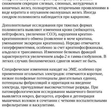
снижением секреции слезных, слюнных, желудочных и
кишечных желез, полиартритом, вторичными проявлениями в
виде кератита и опуханием околоушных желез. Иногда
синдром полимиозита наблюдается при карциноме.
Дополнительные исследования при тяжелых формах
полимиозита выявляют изменения крови (лейкоцитоз,
нейтрофилез, увеличение СОЭ), нарушения креатин-
креатининового обмена (появление в моче креатина,
уменьшение экскреции креатинина). Нередко отмечается
гиперферментемия, особенно за счет креатинфосфокиназы,
альдолаз и трансаминаз. Изменение белковых фракций
характеризуется увеличением альфа-2 и гамма-глобулинов. В
легких случаях биохимических сдвигов может не быть.
Специфические изменения находят на ЭМГ, особенно при
применении игольчатых электродов: отмечаются короткие,
низкие полифазные потенциалы двигательных единиц,
потенциалы фибрилляций и ирритация на введение
электрода, причудливые высокочастотные разряды. При
патоморфологическом исследовании мышечного биоптата
выявляется некроз, фагоцитоз, атрофия и дегенерация
мышечных волокон в сочетании с четкими воспалительными
инфильтратами и васкулитами.