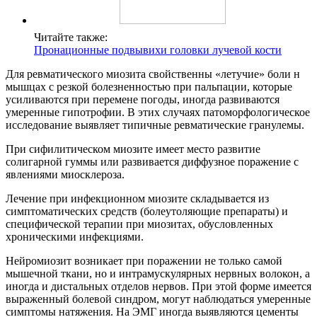
Читайте также:
Пронационные подвывихи головки лучевой кости
Для ревматического миозита свойственны «летучие» боли н
мышцах с резкой болезненностью при пальпации, которые
усиливаются при перемене погоды, иногда развиваются
умеренные гипотрофии. В этих случаях патоморфологическое
исследование выявляет типичные ревматические гранулемы.
При сифилитическом миозите имеет место развитие
солигарной гуммы или развивается диффузное поражение с
явлениями миосклероза.
Лечение при инфекционном миозите складывается из
симптоматических средств (болеутоляющие препараты) и
специфической терапии при миозитах, обусловленных
хроническими инфекциями.
Нейромиозит возникает при поражении не только самой
мышечной ткани, но и интрамускулярных нервных волокон, а
иногда и дистальных отделов нервов. При этой форме имеется
выраженный болевой синдром, могут наблюдаться умеренные
симптомы натяжения. На ЭМГ иногда выявляются цементы