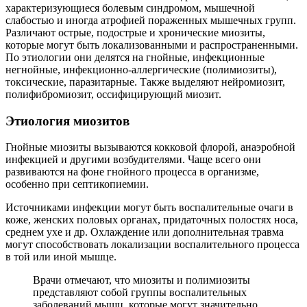
характеризующиеся болевым синдромом, мышечной
слабостью и иногда атрофией пораженных мышечных групп.
Различают острые, подострые и хронические миозиты,
которые могут быть локализованными и распространенными.
По этиологии они делятся на гнойные, инфекционные
негнойные, инфекционно-аллергические (полимиозиты),
токсические, паразитарные. Также выделяют нейромиозит,
полифибромиозит, оссифицирующий миозит.
Этиология миозитов
Гнойные миозиты вызываются кокковой флорой, анаэробной
инфекцией и другими возбудителями. Чаще всего они
развиваются на фоне гнойного процесса в организме,
особенно при септикопиемии.
Источниками инфекции могут быть воспалительные очаги в
коже, женских половых органах, придаточных полостях носа,
среднем ухе и др. Охлаждение или дополнительная травма
могут способствовать локализации воспалительного процесса
в той или иной мышце.
Врачи отмечают, что миозиты и полимиозиты
представляют собой группы воспалительных
заболеваний мышц, которые могут значительно