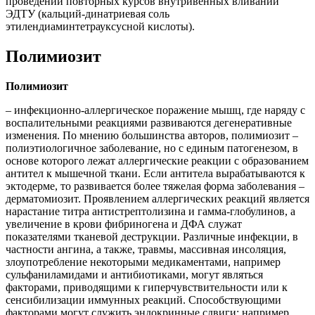
проведении повторных курсов внутривенных вливаний
ЭДТУ (кальций-динатриевая соль
этилендиаминтетрауксусной кислоты).
Полимиозит
Полимиозит
– инфекционно-аллергическое поражение мышц, где наряду с
воспалительными реакциями развиваются дегенеративные
изменения. По мнению большинства авторов, полимиозит –
полиэтиологичное заболевание, но с единым патогенезом, в
основе которого лежат аллергические реакции с образованием
антител к мышечной ткани. Если антитела вырабатываются к
эктодерме, то развивается более тяжелая форма заболевания –
дерматомиозит. Проявлением аллергических реакций является
нарастание титра антистрептолизина и гамма-глобулинов, а
увеличение в крови фибриногена и ДФА служат
показателями тканевой деструкции. Различные инфекции, в
частности ангина, а также, травмы, массивная инсоляция,
злоупотребление некоторыми медикаментами, например
сульфаниламидами и антибиотиками, могут являться
факторами, приводящими к гиперчувствительности или к
сенсибилизации иммунных реакций. Способствующими
факторами могут служить эндокринные сдвиги; например