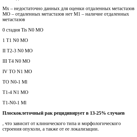
Мх – недостаточно данных для оценки отдаленных метастазов
МО – отдаленных метастазов нет М1 – наличие отдаленных
метастазов
0 стадия Tis N0 МО
1 Т1 N0 МО
II Т2-3 N0 МО
III Т4 N0 МО
IV ТО N1 МО
ТО N0-1 Ml
Т1-4 N1 МО
T1-N0-1 Ml
Плоскоклеточный рак рецидивирует в 13-25% случаев
, что зависит от клинического типа и морфологического
строения опухоли, а также от ее локализации.