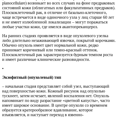
planocellulare) возникает во всех случаях на фоне предраковых
состояний кожи (облигатных или факультативных предраков).
Плоскоклеточный рак, в отличие от базально-клеточного,
чаще встречается в виде одиночного узла у лиц старше 60 лет
и не имеет излюбленной локализации – могут поражаться
любые участки кожи, где имелся акантопреканцероз.
На ранних стадиях проявляется в виде опухолевого узелка
либо длительно незаживающей язвочки, покрытой корочками.
Обычно опухоль имеет цвет нормальной кожи, редко
принимает коричневый или темно-красный оттенок.
Плоскоклеточный рак характеризуется бурным темпом роста
и имеет различные клинические разновидности.
•
Экзофитный (опухолевый) тип
– начальная стадия представляет собой узел, выступающий
над поверхностью кожи. Кожный рисунок над опухолью
тускнеет, затем исчезает, явлений воспаления нет. Опухоль
напоминает по виду разрастание «цветной капусты», часто
имеет широкое основание. В центре опухоли со временем
образуется кратерообразное вдавливание, которое
изъязвляется, и наступает переход в язвенно-