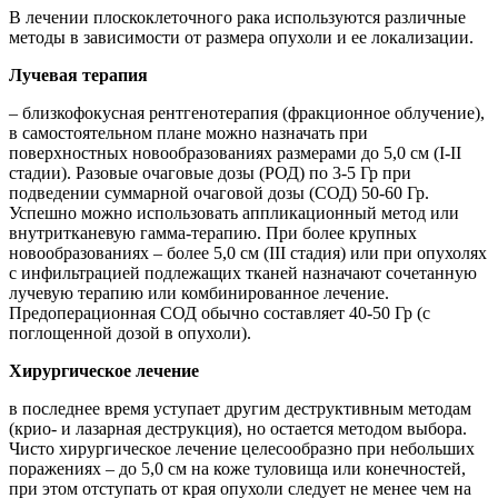
В лечении плоскоклеточного рака используются различные
методы в зависимости от размера опухоли и ее локализации.
Лучевая терапия
– близкофокусная рентгенотерапия (фракционное облучение),
в самостоятельном плане можно назначать при
поверхностных новообразованиях размерами до 5,0 см (I-II
стадии). Разовые очаговые дозы (РОД) по 3-5 Гр при
подведении суммарной очаговой дозы (СОД) 50-60 Гр.
Успешно можно использовать аппликационный метод или
внутритканевую гамма-терапию. При более крупных
новообразованиях – более 5,0 см (III стадия) или при опухолях
с инфильтрацией подлежащих тканей назначают сочетанную
лучевую терапию или комбинированное лечение.
Предоперационная СОД обычно составляет 40-50 Гр (с
поглощенной дозой в опухоли).
Хирургическое лечение
в последнее время уступает другим деструктивным методам
(крио- и лазарная деструкция), но остается методом выбора.
Чисто хирургическое лечение целесообразно при небольших
поражениях – до 5,0 см на коже туловища или конечностей,
при этом отступать от края опухоли следует не менее чем на