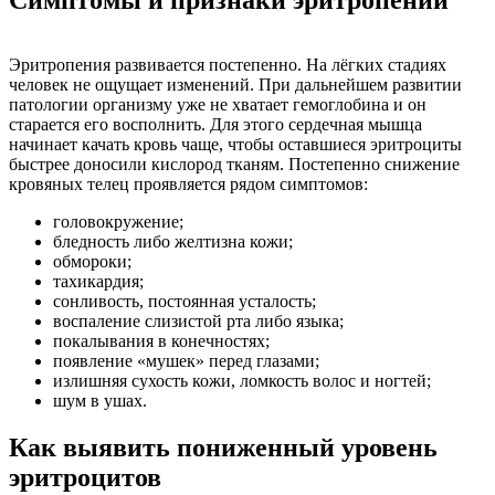
Симптомы и признаки эритропении
Эритропения развивается постепенно. На лёгких стадиях
человек не ощущает изменений. При дальнейшем развитии
патологии организму уже не хватает гемоглобина и он
старается его восполнить. Для этого сердечная мышца
начинает качать кровь чаще, чтобы оставшиеся эритроциты
быстрее доносили кислород тканям. Постепенно снижение
кровяных телец проявляется рядом симптомов:
головокружение;
бледность либо желтизна кожи;
обмороки;
тахикардия;
сонливость, постоянная усталость;
воспаление слизистой рта либо языка;
покалывания в конечностях;
появление «мушек» перед глазами;
излишняя сухость кожи, ломкость волос и ногтей;
шум в ушах.
Как выявить пониженный уровень
эритроцитов