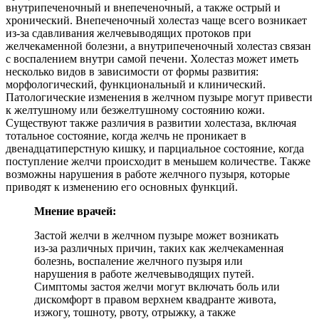
внутрипеченочный и внепеченочный, а также острый и
хронический. Внепеченочный холестаз чаще всего возникает
из-за сдавливания желчевыводящих протоков при
желчекаменной болезни, а внутрипеченочный холестаз связан
с воспалением внутри самой печени. Холестаз может иметь
несколько видов в зависимости от формы развития:
морфологический, функциональный и клинический.
Патологические изменения в желчном пузыре могут привести
к желтушному или безжелтушному состоянию кожи.
Существуют также различия в развитии холестаза, включая
тотальное состояние, когда желчь не проникает в
двенадцатиперстную кишку, и парциальное состояние, когда
поступление желчи происходит в меньшем количестве. Также
возможны нарушения в работе желчного пузыря, которые
приводят к изменению его основных функций.
Мнение врачей:
Застой желчи в желчном пузыре может возникать
из-за различных причин, таких как желчекаменная
болезнь, воспаление желчного пузыря или
нарушения в работе желчевыводящих путей.
Симптомы застоя желчи могут включать боль или
дискомфорт в правом верхнем квадранте живота,
изжогу, тошноту, рвоту, отрыжку, а также