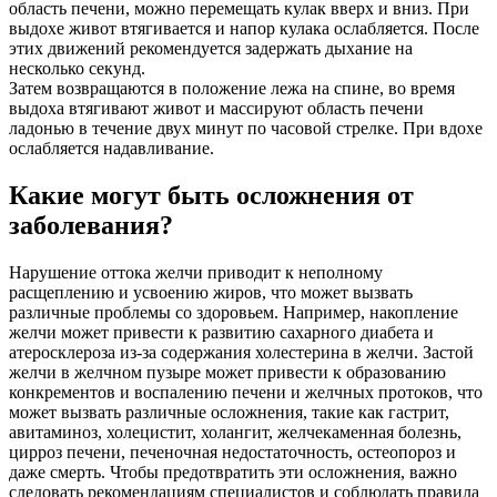
область печени, можно перемещать кулак вверх и вниз. При
выдохе живот втягивается и напор кулака ослабляется. После
этих движений рекомендуется задержать дыхание на
несколько секунд.
Затем возвращаются в положение лежа на спине, во время
выдоха втягивают живот и массируют область печени
ладонью в течение двух минут по часовой стрелке. При вдохе
ослабляется надавливание.
Какие могут быть осложнения от
заболевания?
Нарушение оттока желчи приводит к неполному
расщеплению и усвоению жиров, что может вызвать
различные проблемы со здоровьем. Например, накопление
желчи может привести к развитию сахарного диабета и
атеросклероза из-за содержания холестерина в желчи. Застой
желчи в желчном пузыре может привести к образованию
конкрементов и воспалению печени и желчных протоков, что
может вызвать различные осложнения, такие как гастрит,
авитаминоз, холецистит, холангит, желчекаменная болезнь,
цирроз печени, печеночная недостаточность, остеопороз и
даже смерть. Чтобы предотвратить эти осложнения, важно
следовать рекомендациям специалистов и соблюдать правила