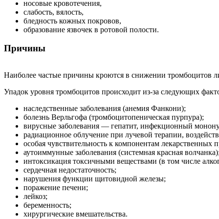
носовые кровотечения,
слабость, вялость,
бледность кожных покровов,
образование язвочек в ротовой полости.
Причины
Наиболее частые причины кроются в снижении тромбоцитов л
Упадок уровня тромбоцитов происходит из-за следующих факт
наследственные заболевания (анемия Фанкони);
болезнь Верльгофа (тромбоцитопеническая пурпура);
вирусные заболевания — гепатит, инфекционный мононук
радиационное облучение при лучевой терапии, воздейств
особая чувствительность к компонентам лекарственных п
аутоиммунные заболевания (системная красная волчанка)
интоксикация токсичными веществами (в том числе алког
сердечная недостаточность;
нарушения функции щитовидной железы;
поражение печени;
лейкоз;
беременность;
хирургические вмешательства.