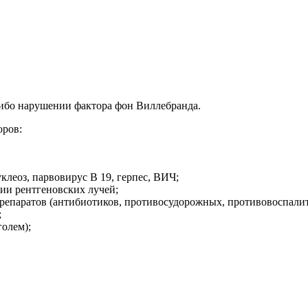
ибо нарушении фактора фон Виллебранда.
оров:
леоз, парвовирус В 19, герпес, ВИЧ;
ии рентгеновских лучей;
репаратов (антибиотиков, противосудорожных, противовоспалит
;
олем);