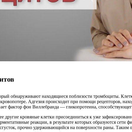
итов
торый обнаруживают находящиеся поблизости тромбоциты. Клетк
 кровопотере. Адгезия происходит при помощи рецепторов, нах
ает фактор фон Виллебранда — гликопротеина, способствующего
ее другие кровяные клетки присоединиться к уже зафиксирова
ферментативные реакции, в результате которых образуются сети
сгусток, прочно удерживающийся на поверхности раны. Таким о