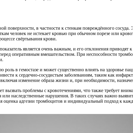
ой поверхности, в частности к стенкам повреждённого сосуда.
ткам человек не истекает кровью при обычном порезе или крово
роцессе свёртывания крови.
 показатель является очень важным, и его отклонения приводят 
и перед оперативным вмешательством. При неспособности тром
и.
ую роль в гемостазе и может существенно влиять на здоровье па
ривести к сердечно-сосудистым заболеваниям, таким как инфаркт
ключая изменение образа жизни и, при необходимости, назначе
т вызвать проблемы с кровотечениями, что также требует внима
 или наследственные нарушения. В таких случаях важно выявит
ая оценка адгезии тромбоцитов и индивидуальный подход к каж