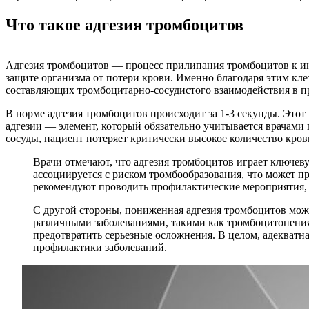
Что такое адгезия тромбоцитов
Адгезия тромбоцитов — процесс прилипания тромбоцитов к ин
защите организма от потери крови. Именно благодаря этим кле
составляющих тромбоцитарно-сосудистого взаимодействия в п
В норме адгезия тромбоцитов происходит за 1-3 секунды. Этот
адгезии — элемент, который обязательно учитывается врачам
сосуды, пациент потеряет критически высокое количество кров
Врачи отмечают, что адгезия тромбоцитов играет ключев
ассоциируется с риском тромбообразования, что может п
рекомендуют проводить профилактические мероприятия, в
С другой стороны, пониженная адгезия тромбоцитов може
различными заболеваниями, такими как тромбоцитопения
предотвратить серьезные осложнения. В целом, адекватн
профилактики заболеваний.