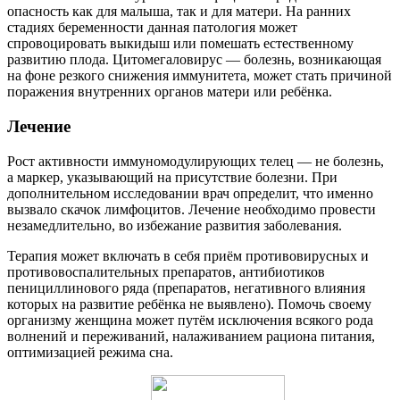
опасность как для малыша, так и для матери. На ранних
стадиях беременности данная патология может
спровоцировать выкидыш или помешать естественному
развитию плода. Цитомегаловирус — болезнь, возникающая
на фоне резкого снижения иммунитета, может стать причиной
поражения внутренних органов матери или ребёнка.
Лечение
Рост активности иммуномодулирующих телец — не болезнь,
а маркер, указывающий на присутствие болезни. При
дополнительном исследовании врач определит, что именно
вызвало скачок лимфоцитов. Лечение необходимо провести
незамедлительно, во избежание развития заболевания.
Терапия может включать в себя приём противовирусных и
противовоспалительных препаратов, антибиотиков
пенициллинового ряда (препаратов, негативного влияния
которых на развитие ребёнка не выявлено). Помочь своему
организму женщина может путём исключения всякого рода
волнений и переживаний, налаживанием рациона питания,
оптимизацией режима сна.